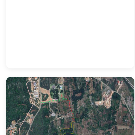
05:00
23
°
/
23
°
08:00
29
°
/
29
°
11:00
34
°
/
34
°
Detailed weather
Last updated: 12:41
Weather from OpenWeatherMap