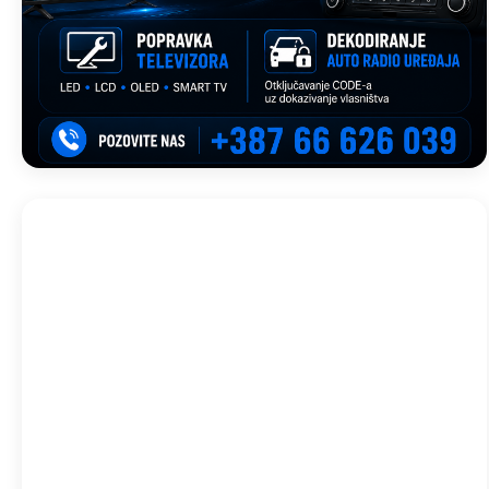
Trebinje, BA
12:44,
avg 10, 2026
33
°C
Vedro
Wind Gust:
15 Km/h