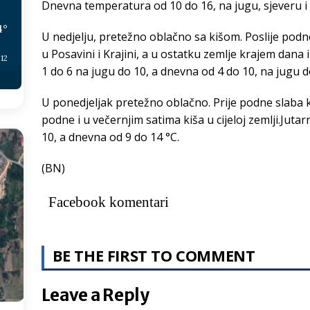
Dnevna temperatura od 10 do 16, na jugu, sjeveru i
4
°
U nedjelju, pretežno oblačno sa kišom. Poslije pod
u Posavini i Krajini, a u ostatku zemlje krajem dana 
:12
1 do 6 na jugu do 10, a dnevna od 4 do 10, na jugu d
U ponedjeljak pretežno oblačno. Prije podne slaba k
podne i u večernjim satima kiša u cijeloj zemlji.Jut
10, a dnevna od 9 do 14 °C.
(BN)
Facebook komentari
BE THE FIRST TO COMMENT
Leave a Reply