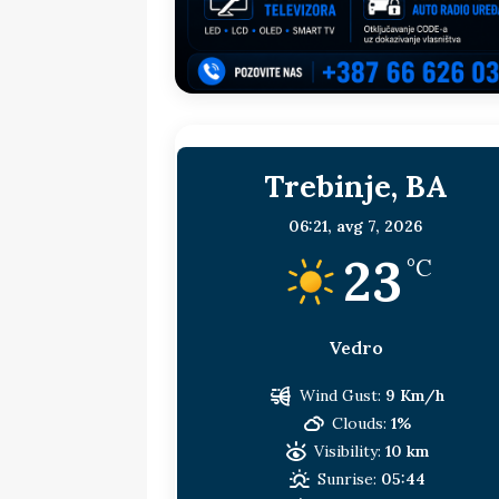
sljedeća meta!?
BOSNA I HERC
[ 14. jul 2026. ]
Budimiru je jako ža
[ 13. jul 2026. ]
Dodik i Vučić nisu
[ 11. jul 2026. ]
Ako se povučemo i s
Trebinje, BA
HERCEGOVINA
[ 9. jul 2026. ]
RTRS-u blokirani svi
06:21,
avg 7, 2026
23
[ 30. jul 2026. ]
Uhapšen bivši grad
°C
Vedro
Wind Gust:
9 Km/h
Clouds:
1%
Visibility:
10 km
Sunrise:
05:44