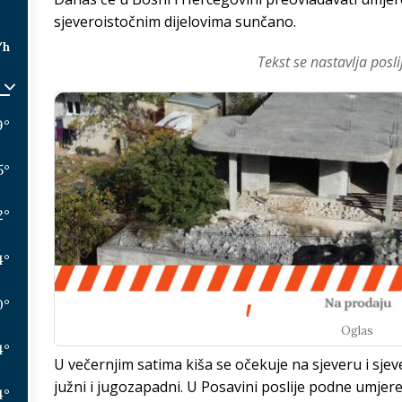
sjeveroistočnim dijelovima sunčano.
/h
Tekst se nastavlja posli
9
°
5
°
2
°
4
°
0
°
Oglas
4
°
U večernjim satima kiša se očekuje na sjeveru i sje
južni i jugozapadni. U Posavini poslije podne umjere
4
°