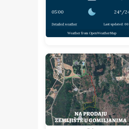
05:00
24
°
/
2
Detailed weather
Last updated: 06
Weather from OpenWeatherMap