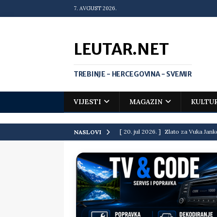
7. AVGUST 2026.
LEUTAR.NET
TREBINJE - HERCEGOVINA - SVEMIR
VIJESTI
MAGAZIN
KULTU
[ 20. jul 2026. ]
Zlato za Vuka Jank
NASLOVI
matematičkoj olimpijadi
VIJEST
[ 19. jul 2026. ]
Da li i obraz ima ci
[ 16. jul 2026. ]
Mile će da ti oprost
[ 16. jul 2026. ]
Krediti i dugovi El
[ 15. jul 2026. ]
Politički potres u 