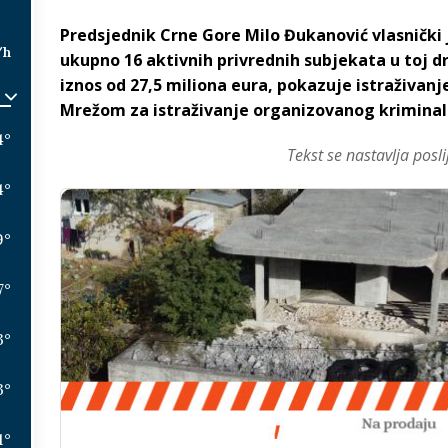
Predsjednik Crne Gore Milo Đukanović vlasnički 
/h
ukupno 16 aktivnih privrednih subjekata u toj dr
iznos od 27,5 miliona eura, pokazuje istraživanj
Mrežom za istraživanje organizovanog kriminala
4
°
Tekst se nastavlja posli
4
°
9
°
7
°
3
°
3
°
1
°