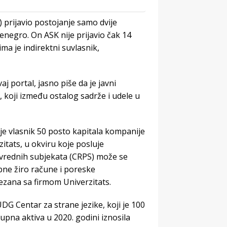
 prijavio postojanje samo dvije
enegro. On ASK nije prijavio čak 14
ima je indirektni suvlasnik,
 portal, jasno piše da je javni
 koji između ostalog sadrže i udele u
e vlasnik 50 posto kapitala kompanije
itats, u okviru koje posluje
ivrednih subjekata (CRPS) može se
ebne žiro račune i poreske
vezana sa firmom Univerzitats.
DG Centar za strane jezike, koji je 100
kupna aktiva u 2020. godini iznosila