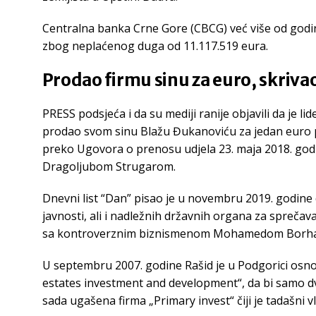
Centralna banka Crne Gore (CBCG) već više od godin
zbog neplaćenog duga od 11.117.519 eura.
Prodao firmu sinu za euro, skrivao
PRESS podsjeća i da su mediji ranije objavili da je li
prodao svom sinu Blažu Đukanoviću za jedan euro 
preko Ugovora o prenosu udjela 23. maja 2018. go
Dragoljubom Strugarom.
Dnevni list “Dan” pisao je u novembru 2019. godine
javnosti, ali i nadležnih državnih organa za sprečav
sa kontroverznim biznismenom Mohamedom Borh
U septembru 2007. godine Rašid je u Podgorici os
estates investment and development“, da bi samo dv
sada ugašena firma „Primary invest“ čiji je tadašni v