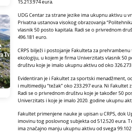
15.213.974 eura.
UDG Centar za strane jezike ima ukupnu aktivu u vre
Privatna ustanova visokog obrazovanja “Politehnika
vlasnik 50 posto kapitala. Radi se o privrednom dr
496.181 euro.
CRPS bilježi i postojanje Fakulteta za prehrambenu 
ekologiju, u kojem je firma Univerzitats vlasnik 50 
društvu koje je imalo ukupnu aktivu od oko 326.273 e
Evidentiran je i Fakultet za sportski menadžment, od
i multimediju “težak” oko 233.297 eura. Ni Fakultet za
Radi se o privrednom društvu koje je također 50 po
Univerzitats i koje je imalo 2020. godine ukupnu akt
Fakultet primenjene nauke je upisan u CRPS, dok Upr
imovinu tog poslovnog subjekta od 512.520 eura. Tu j
ima značajno manju ukupnu aktivu od svega 99.102 