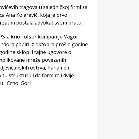
ovićevih tragova u zajedničkoj firmi sa
a Ana Kolarević, koja je prvo
i zatim postala advokat svom bratu.
DPS-a krio i ofšor kompaniju Vagor
andora papiri iz oktobra prošle godine
godine sklopili tajne ugovore o
omplikovane mreže povezanih
h djevičanskih ostrva, Paname i
 tu strukturu i da formira i dvije
i Crnoj Gori.