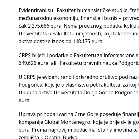
Evidentirani su i Fakultet humansističke studije, “te
međunarodnu ekonomiju, finansije i biznis – privre
čak 2.275.686 eura. Nema preciznog podatka koliki
Univerzitats u Fakultetu umjetnosti, koji također im
aktiva dostiže iznos od 148.175 eura.
CRPS bilježi i podatke o Fakultetu za informacione si
649.626 eura, ali i Fakultetu pravnih nauka Podgori
U CRPS je evidentirano i privredno društvo pod naz
Podgorica, koje je u vlasništvu pet fakulteta iza koji
Ukupna aktiva Univerziteta Donja Gorica Podgorica 2
eura.
Uprava prihoda i carina Crne Gore poseduje finans
kompanije Global Montenegro, koja je prije dvije g
eura. Prema najnovijim podacima, stalna imovina t
zemljišta u Opštini Budva.