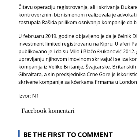
Čitavu operaciju registrovanja, ali i skrivanja Đukan
kontroverznim biznismenom realizovala je advokatic
zastupala Rašida prilikom osnivanja kompanije da b
U februaru 2019. godine objavljeno je da je čelnik 
investment limited registrovanu na Kipru. U aferi P
publikovano je i da su Milo i Blažo Đukanović 2012. 
upravljanju njihovom imovinom skrivajući se iza k
kompanija iz Velike Britanije, Švajcarske, Britanski
Gibraltara, a sin predsjednika Crne Gore je iskoristio
skrivene kompanije sa kćerkama firmama u Londonu 
Izvor: N1
Facebook komentari
BE THE FIRST TO COMMENT