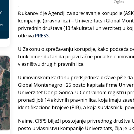
Oglas
5
°
Đukanović je Agenciji za sprečavanje korupcije (ASK)
kompanije (pravna lica) – Univerzitats i Global Mont
:19
privrednih društava (13 fakulteta i univerzitet) u koj
otkriva
PRESS.
U Zakonu o sprečavanju korupcije, kako podseća ovaj
funkcioner dužan da prijavi tačne podatke o imovini,
vlasništvu drugih pravnih lica.
U imovinskom kartonu predsjednika države piše da j
Global Montenegro i 25 posto kapitala firme Univerz
Univerzitet Donja Gorica. U Centralnom registru pr
pronaći još 14 aktivnih pravnih lica, koja imaju zas
identifikacione brojeve (PIB), a koja su vlasnički po
Naime, CRPS bilježi postojanje privrednog društva U
posto u vlasništvu kompanije Univerzitats, čija je u