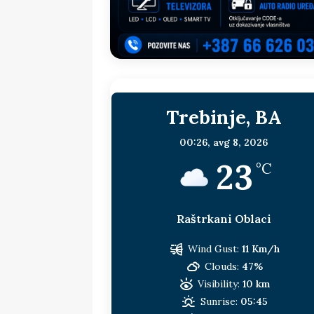
sljedeća meta!?
BOSNA I HERC
[ 14. jul 2026. ]
Budimiru je jako ža
[ 13. jul 2026. ]
Dodik i Vučić nisu
[ 11. jul 2026. ]
Ako se povučemo i s
Trebinje, BA
HERCEGOVINA
[ 9. jul 2026. ]
RTRS-u blokirani svi
00:26,
avg 8, 2026
23
[ 30. jul 2026. ]
Uhapšen bivši grad
°C
Raštrkani Oblaci
Wind Gust:
11 Km/h
Clouds:
47%
Visibility:
10 km
Sunrise:
05:45