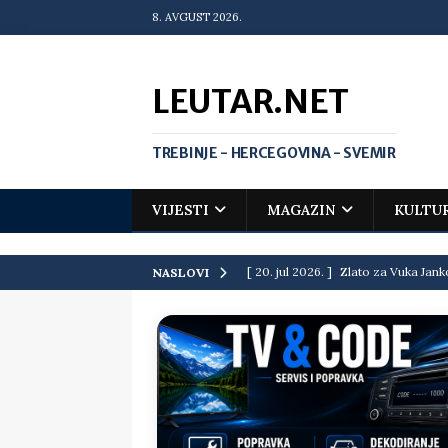
8. AVGUST 2026.
LEUTAR.NET
TREBINJE - HERCEGOVINA - SVEMIR
VIJESTI
MAGAZIN
KULTU
[ 20. jul 2026. ]
Zlato za Vuka Jank
NASLOVI
matematičkoj olimpijadi
VIJEST
[ 19. jul 2026. ]
Da li i obraz ima ci
[ 16. jul 2026. ]
Mile će da ti oprost
[ 16. jul 2026. ]
Krediti i dugovi El
[ 15. jul 2026. ]
Politički potres u 