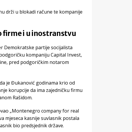
u drži u blokadi račune te kompanije
 firme i u inostranstvu
der Demokratske partije socijalista
podgoričku kompaniju Capital Invest,
dine, pred podgoričkim notarom
 da je Đukanović godinama krio od
anje korupcije da ima zajedničku firmu
anom Rašidom.
novao „Montenegro company for real
a mjeseca kasnije suvlasnik postala
lasnik bio predsjednik države.