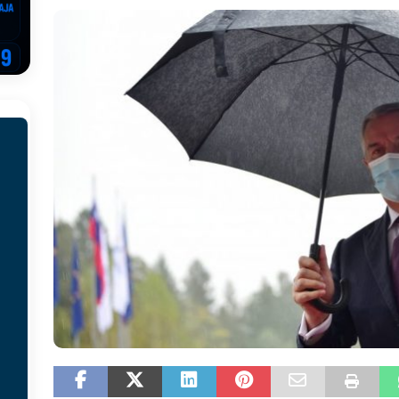
EGOVINA
o!
REPUBLIKA SRPSKA
 u sukobu, pogotovo nisu zbog Eleka
LIČNI STAV
ve im prepustimo, ostaće nam samo siledžije i tišina
BOSNA I
 računi
REPUBLIKA SRPSKA
onačelnik Splita, Željko Kerum
SVIJET