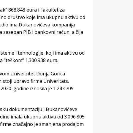
žak” 868.848 eura i Fakultet za
dno društvo koje ima ukupnu aktivu od
 udio ima Đukanovićeva kompanija
a zaseban PIB i bankovni račun, a čija
steme i tehnologije, koji ima aktivu od
ca “teškom” 1.300.938 eura.
ivom Univerzitet Donja Gorica
h stoji upravo firma Univeritats.
020. godine iznosila je 1.243.709
ijsku dokumentaciju i Đukanovićeve
odine imala ukupnu aktivu od 3.096.805
e firme značajno je smanjena prodajom