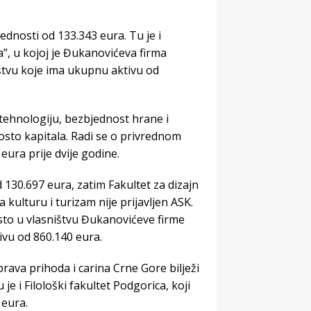
dnosti od 133.343 eura. Tu je i
”, u kojoj je Đukanovićeva firma
uštvu koje ima ukupnu aktivu od
tehnologiju, bezbjednost hrane i
posto kapitala. Radi se o privrednom
ura prije dvije godine.
 130.697 eura, zatim Fakultet za dizajn
 kulturu i turizam nije prijavljen ASK.
sto u vlasništvu Đukanovićeve firme
ivu od 860.140 eura.
ava prihoda i carina Crne Gore bilježi
e i Filološki fakultet Podgorica, koji
eura.