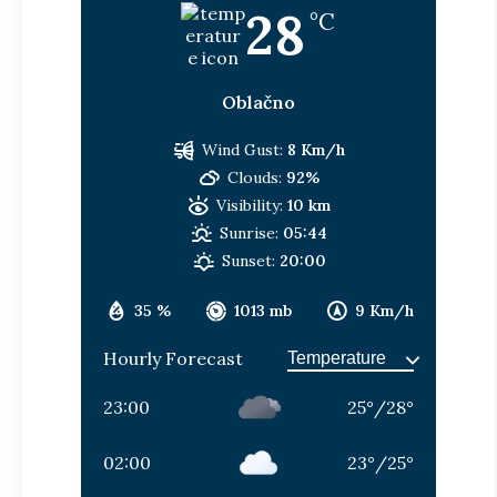
28
°C
Oblačno
Wind Gust:
8 Km/h
Clouds:
92%
Visibility:
10 km
Sunrise:
05:44
Sunset:
20:00
35 %
1013 mb
9 Km/h
Hourly Forecast
23:00
25
°
/
28
°
02:00
23
°
/
25
°