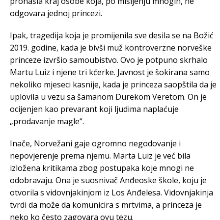
pronašla kraj osobe koja, po mišljenju mnogih, ne
odgovara jednoj princezi.
Ipak, tragedija koja je promijenila sve desila se na Božić
2019. godine, kada je bivši muž kontroverzne norveške
princeze izvršio samoubistvo. Ovo je potpuno skrhalo
Martu Luiz i njene tri kćerke. Javnost je šokirana samo
nekoliko mjeseci kasnije, kada je princeza saopštila da je
uplovila u vezu sa šamanom Durekom Veretom. On je
ocijenjen kao prevarant koji ljudima naplaćuje
„prodavanje magle“.
Inače, Norvežani gaje ogromno negodovanje i
nepovjerenje prema njemu. Marta Luiz je već bila
izložena kritikama zbog postupaka koje mnogi ne
odobravaju. Ona je suosnivač Anđeoske škole, koju je
otvorila s vidovnjakinjom iz Los Anđelesa. Vidovnjakinja
tvrdi da može da komunicira s mrtvima, a princeza je
neko ko često zagovara ovu tezu.