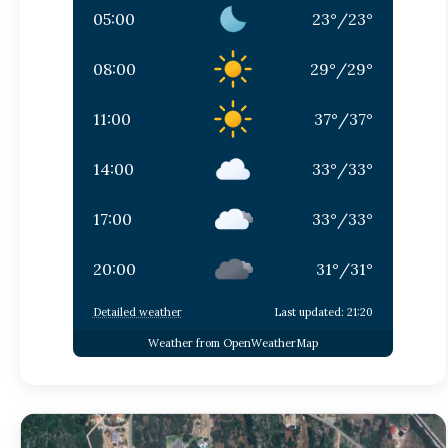
05:00
23
°
/
23
°
08:00
29
°
/
29
°
11:00
37
°
/
37
°
14:00
33
°
/
33
°
17:00
33
°
/
33
°
20:00
31
°
/
31
°
Detailed weather
Last updated: 21:20
Weather from OpenWeatherMap