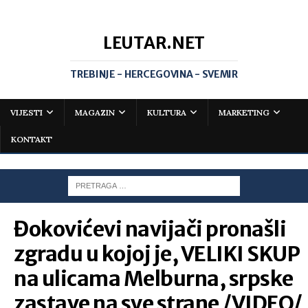
LEUTAR.NET
TREBINJE - HERCEGOVINA - SVEMIR
VIJESTI
MAGAZIN
KULTURA
MARKETING
KONTAKT
Đokovićevi navijači pronašli
zgradu u kojoj je, VELIKI SKUP
na ulicama Melburna, srpske
zastave na sve strane /VIDEO/