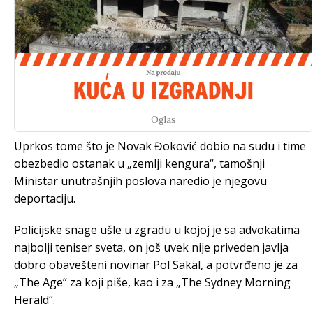
Oglas
Uprkos tome što je Novak Đoković dobio na sudu i time
obezbedio ostanak u „zemlji kengura“, tamošnji
Ministar unutrašnjih poslova naredio je njegovu
deportaciju.
Policijske snage ušle u zgradu u kojoj je sa advokatima
najbolji teniser sveta, on još uvek nije priveden javlja
dobro obavešteni novinar Pol Sakal, a potvrđeno je za
„The Age“ za koji piše, kao i za „The Sydney Morning
Herald“.