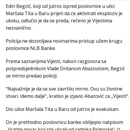
Edin Begzić, koji od jutros ispred poslovnice u ulici
Maršala Tita u Baru prijeti da će aktivirati eksploziv je
utoku, odlučio je da se preda, rečeno je Vijestima
nezvanično.
Policija ne dozvoljava novinarima pristup užem krugu
poslovnice NLB Banke.
Prema saznanjima Vijesti, nakon razgovora sa
potpredsjednikom Vlade Dritanom Abazovićem, Begzić
se mirno predao policiji.
“Najvažnije je da se sve završilo mirno. Ovu su životne
stvari. Idemo dalje“, kratko je izjavio Abazović za „Vijesti“.
Dio ulice Maršala Tita u Baru od jutros je evakuisan.
On je prethodno poslovnicu banke oblijepio natpisom
„Vratite novac koji ste ukrali od radnika Primorke“. Iz