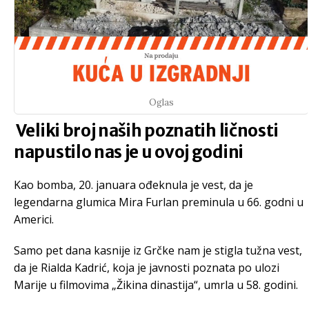
Oglas
Veliki broj naših poznatih ličnosti
napustilo nas je u ovoj godini
Kao bomba, 20. januara ođeknula je vest, da je
legendarna glumica Mira Furlan preminula u 66. godni u
Americi.
Samo pet dana kasnije iz Grčke nam je stigla tužna vest,
da je Rialda Kadrić, koja je javnosti poznata po ulozi
Marije u filmovima „Žikina dinastija“, umrla u 58. godini.