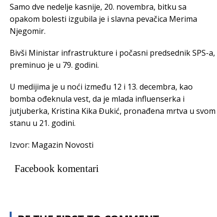
Samo dve nedelje kasnije, 20. novembra, bitku sa
opakom bolesti izgubila je i slavna pevačica Merima
Njegomir.
Bivši Ministar infrastrukture i počasni predsednik SPS-a,
preminuo je u 79. godini.
U medijima je u noći između 12 i 13. decembra, kao
bomba ođeknula vest, da je mlada influenserka i
jutjuberka, Kristina Kika Đukić, pronađena mrtva u svom
stanu u 21. godini.
Izvor: Magazin Novosti
Facebook komentari