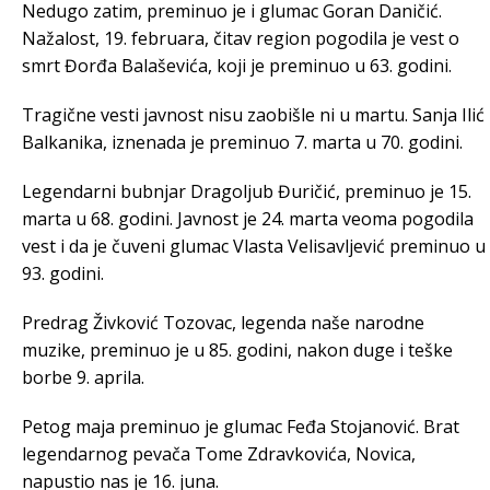
Nedugo zatim, preminuo je i glumac Goran Daničić.
Nažalost, 19. februara, čitav region pogodila je vest o
smrt Đorđa Balaševića, koji je preminuo u 63. godini.
Tragične vesti javnost nisu zaobišle ni u martu. Sanja Ilić
Balkanika, iznenada je preminuo 7. marta u 70. godini.
Legendarni bubnjar Dragoljub Đuričić, preminuo je 15.
marta u 68. godini. Javnost je 24. marta veoma pogodila
vest i da je čuveni glumac Vlasta Velisavljević preminuo u
93. godini.
Predrag Živković Tozovac, legenda naše narodne
muzike, preminuo je u 85. godini, nakon duge i teške
borbe 9. aprila.
Petog maja preminuo je glumac Feđa Stojanović. Brat
legendarnog pevača Tome Zdravkovića, Novica,
napustio nas je 16. juna.