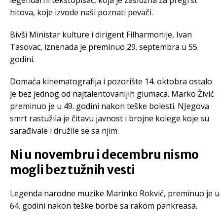
legendarni tekstopisac, koja je zaslužna za pregršt
hitova, koje izvode naši poznati pevači.
Bivši Ministar kulture i dirigent Filharmonije, Ivan
Tasovac, iznenada je preminuo 29. septembra u 55.
godini.
Domaća kinematografija i pozorište 14. oktobra ostalo
je bez jednog od najtalentovanijih glumaca. Marko Živić
preminuo je u 49. godini nakon teške bolesti. NJegova
smrt rastužila je čitavu javnost i brojne kolege koje su
sarađivale i družile se sa njim.
Ni u novembru i decembru nismo
mogli bez tužnih vesti
Legenda narodne muzike Marinko Rokvić, preminuo je u
64. godini nakon teške borbe sa rakom pankreasa.