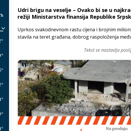
Udri brigu na veselje – Ovako bi se u najkr
/h
režiji Ministarstva finansija Republike Srpsk
Uprkos svakodnevnom rastu cijena i brojnim milions
stavila na teret građana, dobrog raspoloženja međ
2
°
Tekst se nastavlja posli
9
°
5
°
2
°
4
°
0
°
4
°