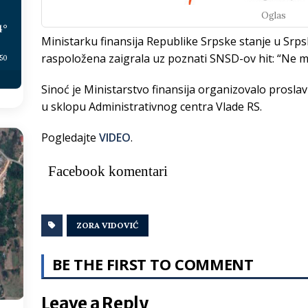
Oglas
4
°
Ministarku finansija Republike Srpske stanje u Srpsk
raspoložena zaigrala uz poznati SNSD-ov hit: “Ne m
:50
Sinoć je Ministarstvo finansija organizovalo proslav
u sklopu Administrativnog centra Vlade RS.
Pogledajte
VIDEO
.
Facebook komentari
ZORA VIDOVIĆ
BE THE FIRST TO COMMENT
Leave a Reply