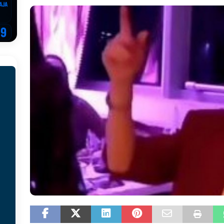
EGOVINA
o!
REPUBLIKA SRPSKA
 u sukobu, pogotovo nisu zbog Eleka
LIČNI STAV
ve im prepustimo, ostaće nam samo siledžije i tišina
BOSNA I
 računi
REPUBLIKA SRPSKA
onačelnik Splita, Željko Kerum
SVIJET