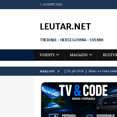
7. AVGUST 2026.
LEUTAR.NET
TREBINJE - HERCEGOVINA - SVEMIR
VIJESTI
MAGAZIN
KULTU
[ 20. jul 2026. ]
Zlato za Vuka Jank
NASLOVI
matematičkoj olimpijadi
VIJEST
[ 19. jul 2026. ]
Da li i obraz ima ci
[ 16. jul 2026. ]
Mile će da ti oprost
[ 16. jul 2026. ]
Krediti i dugovi El
[ 15. jul 2026. ]
Politički potres u 