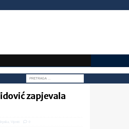
Vidović zapjevala
,
Srpska
Vijesti
0