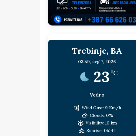
sljedeća meta!?
BOSNA I HERC
[ 14. jul 2026. ]
Budimiru je jako ža
[ 13. jul 2026. ]
Dodik i Vučić nisu
[ 11. jul 2026. ]
Ako se povučemo i s
Trebinje, BA
HERCEGOVINA
[ 9. jul 2026. ]
RTRS-u blokirani svi
03:59,
avg 7, 2026
23
[ 30. jul 2026. ]
Uhapšen bivši grad
°C
Vedro
Wind Gust:
9 Km/h
Clouds:
0%
Visibility:
10 km
Sunrise:
05:44