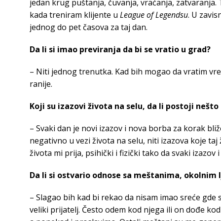
jedan krug puštanja, čuvanja, vraćanja, zatvaranja.
kada treniram klijente u
League of Legendsu
. U zavis
jednog do pet časova za taj dan.
Da li si imao previranja da bi se vratio u grad?
– Niti jednog trenutka. Kad bih mogao da vratim vre
ranije.
Koji su izazovi života na selu, da li postoji nešt
– Svaki dan je novi izazov i nova borba za korak bliž
negativno u vezi života na selu, niti izazova koje taj
života mi prija, psihički i fizički tako da svaki izazov
Da li si ostvario odnose sa meštanima, okolnim 
– Slagao bih kad bi rekao da nisam imao sreće gde 
veliki prijatelj. Često odem kod njega ili on dođe 