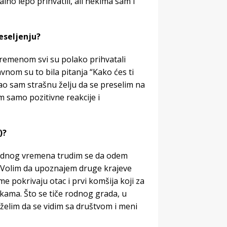
no lepo prihvatili, ali nekima sam i
reseljenju?
remenom svi su polako prihvatali
vnom su to bila pitanja “Kako ćes ti
imao sam strašnu želju da se preselim na
m samo pozitivne reakcije i
)?
bodnog vremena trudim se da odem
ka. Volim da upoznajem druge krajeve
me pokrivaju otac i prvi komšija koji za
ama. Što se tiče rodnog grada, u
želim da se vidim sa društvom i meni