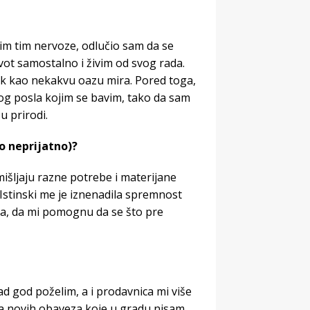
im tim nervoze, odlučio sam da se
vot samostalno i živim od svog rada.
ak kao nekakvu oazu mira. Pored toga,
g posla kojim se bavim, tako da sam
u prirodi.
lo neprijatno)?
mišljaju razne potrebe i materijane
 Istinski me je iznenadila spremnost
ela, da mi pomognu da se što pre
ad god poželim, a i prodavnica mi više
sta novih obaveza koje u gradu nisam