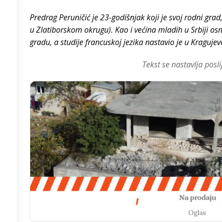
Predrag Peruničić je 23-godišnjak koji je svoj rodni gra
/h
u Zlatiborskom okrugu). Kao i većina mladih u Srbiji os
gradu, a studije francuskoj jezika nastavio je u Kragujev
Tekst se nastavlja posli
8
°
5
°
3
°
9
°
5
°
3
°
Oglas
3
°