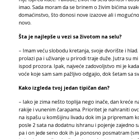
imao. Sada moram da se brinem o živim bićima svak
domaćinstvo, što donosi nove izazove ali i mogućn
novo.
Šta je najlepše u vezi sa životom na selu?
– Imam veću slobodu kretanja, svoje dvorište i hlad.
prolazi pa i uživanje u prirodi traje duže. Jutra su m
ispod prozora. Ipak, najveće zadovoljstvo mi je kada 
voće koje sam sam pažljivo odgajio, dok šetam sa s
Kako izgleda tvoj jedan tipičan dan?
– Iako je zima nešto toplija nego inače, dan kreće n
rakije i vunenim čarapama. Prioritet je nahraniti o
na ispašu u komšijinu livadu dok im ja pripremam kon
posle 2 sata na dodatnu ishranu i pojenje zajedno s
pa i on jede seno dok ih ja ponosno posmatram (sme