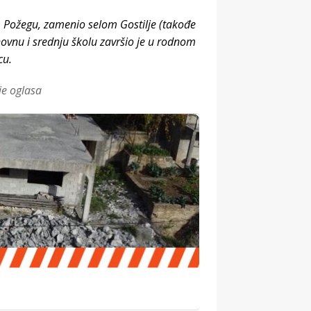
d, Požegu, zamenio selom Gostilje (takođe
novnu i srednju školu završio je u rodnom
cu.
je oglasa