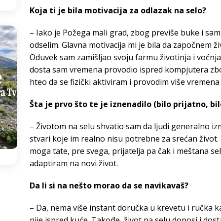
Koja ti je bila motivacija za odlazak na selo?
– Iako je Požega mali grad, zbog previše buke i sam
odselim. Glavna motivacija mi je bila da započnem ži
Oduvek sam zamišljao svoju farmu životinja i voćnj
dosta sam vremena provodio ispred kompjutera zbo
hteo da se fizički aktiviram i provodim više vremena 
Šta je prvo što te je iznenadilo (bilo prijatno, bi
– Životom na selu shvatio sam da ljudi generalno iz
stvari koje im realno nisu potrebne za srećan život.
moga tate, pre svega, prijatelja pa čak i meštana s
adaptiram na novi život.
Da li si na nešto morao da se navikavaš?
– Da, nema više instant doručka u krevetu i ručka k
nije ispred kuće. Takođe, život na selu donosi i do