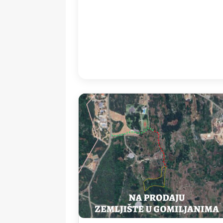
20:00
27
°
/
2
Detailed weather
Last updated: 20
Weather from OpenWeatherMap