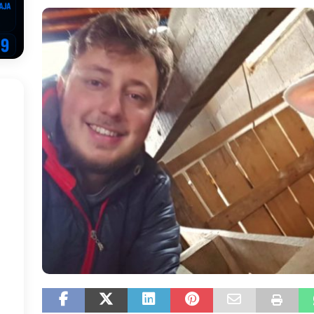
EGOVINA
o!
REPUBLIKA SRPSKA
 u sukobu, pogotovo nisu zbog Eleka
LIČNI STAV
ve im prepustimo, ostaće nam samo siledžije i tišina
BOSNA I
 računi
REPUBLIKA SRPSKA
onačelnik Splita, Željko Kerum
SVIJET