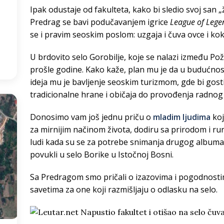
Ipak odustaje od fakulteta, kako bi sledio svoj san „ž
Predrag se bavi podučavanjem igrice
League of Leg
7
°
se i pravim seoskim poslom: uzgaja i čuva ovce i kok
:30
U brdovito selo Gorobilje, koje se nalazi između Pož
prošle godine. Kako kaže, plan mu je da u budućnosti p
ideja mu je bavljenje seoskim turizmom, gde bi gosti 
tradicionalne hrane i običaja do provođenja radnog
Donosimo vam još jednu priču o
mladim ljudima
koj
za mirnijim načinom života, dodiru sa prirodom i rur
ludi kada su se za potrebe snimanja drugog albuma
povukli u selo Borike u Istočnoj Bosni.
Sa Predragom smo pričali o izazovima i pogodnostima 
savetima za one koji razmišljaju o odlasku na selo.