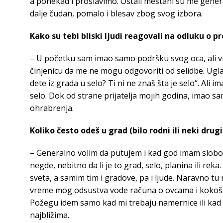
a ponekad i proslavimo. Ostali meštani su me general
dalje čudan, pomalo i blesav zbog svog izbora.
Kako su tebi bliski ljudi reagovali na odluku o p
– U početku sam imao samo podršku svog oca, ali v
činjenicu da me ne mogu odgovoriti od selidbe. Ugla
dete iz grada u selo? Ti ni ne znaš šta je selo“. Ali 
selo. Dok od strane prijatelja mojih godina, imao sa
ohrabrenja.
Koliko često odeš u grad (bilo rodni ili neki drugi
– Generalno volim da putujem i kad god imam slo
negde, nebitno da li je to grad, selo, planina ili re
sveta, a samim tim i gradove, pa i ljude. Naravno tu 
vreme mog odsustva vode računa o ovcama i kokošk
Požegu idem samo kad mi trebaju namernice ili kad 
najbližima.