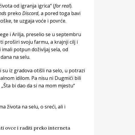
ivota od igranja igrica“ (
for real
).
ends
preko
Discord
, a pored toga bavi
oške, te uzgaja voće i povrće.
ege i Arilja, preselio se u septembru
roširi svoju farmu, a krajnji cilj i
imali potpun doživljaj sela, od
 dana na selu.
i su iz gradova otišli na selo, u potrazi
alnom idilom. Pa nisu ni Dugmići bili
 „Šta bi dao da si na mom mjestu“
života na selu, o sreći, ali i