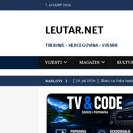
7. AVGUST 2026.
LEUTAR.NET
TREBINJE - HERCEGOVINA - SVEMIR
VIJESTI
MAGAZIN
KULTU
[ 20. jul 2026. ]
Zlato za Vuka Jank
NASLOVI
matematičkoj olimpijadi
VIJEST
[ 19. jul 2026. ]
Da li i obraz ima ci
[ 16. jul 2026. ]
Mile će da ti oprost
[ 16. jul 2026. ]
Krediti i dugovi El
[ 15. jul 2026. ]
Politički potres u 