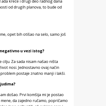
 Tada kreće i drugi deo radnog dana
nosti od drugih planova, to bude od
me, opet bih otišao na selo, samo još
o negativno u vezi istog?
e cilju. Za sada nisam našao ništa
 život nosi. Jednostavno ovaj način
 i problem postaje znatno manji i lakši.
ljudima?
sam došao. Prvi komšija mi je postao
kod mene, da zajedno ručamo, popričamo