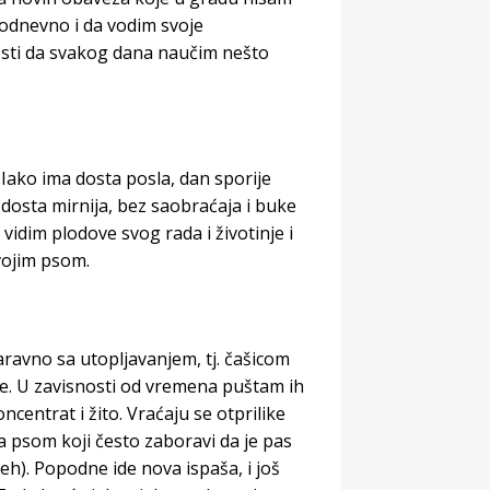
odnevno i da vodim svoje
osti da svakog dana naučim nešto
 Iako ima dosta posla, dan sporije
i dosta mirnija, bez saobraćaja i buke
vidim plodove svog rada i životinje i
vojim psom.
aravno sa utopljavanjem, tj. čašicom
vce. U zavisnosti od vremena puštam ih
centrat i žito. Vraćaju se otprilike
a psom koji često zaboravi da je pas
h). Popodne ide nova ispaša, i još