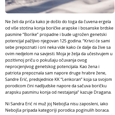
Ne želi da priča kako je došlo do toga da čuvena ergela
od više stotina konja boričke arapske i bosanske brdske
pasmine “Borike” propadne i bude ugrožen genetski
potencijal pažljivo njegovan 125 godina. “Krivci će sami
sebe prepoznati i oni neka vide kako će dalje da žive sa
ovim nedjelom na savjesti. Moja je želja da učestvujem u
pozitivnoj priču o pokušaju očuvanja ovog
neprocjenjivog genetskog potencijala. Kao žena i
patriota prepoznala sam napore druge hrabre žene,
Sandre Erić, predsjednice KK “Lenkoran” koja sa svojom
porodicom čini nadljudske napore da sačuva boričku
arapsku pasminu konja od nestajanja” kazuje Dragana.
Ni Sandra Erić ni muž joj Nebojša nisu zaposleni, iako
Nebojša pripada kategoriji porodica poginulih boraca.