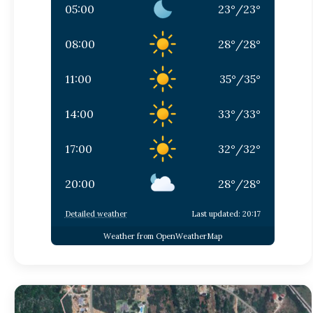
05:00
23
°
/
23
°
08:00
28
°
/
28
°
11:00
35
°
/
35
°
14:00
33
°
/
33
°
17:00
32
°
/
32
°
20:00
28
°
/
28
°
Detailed weather
Last updated: 20:17
Weather from OpenWeatherMap