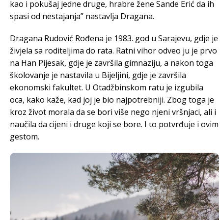
kao i pokušaj jedne druge, hrabre žene Sande Erić da ih
spasi od nestajanja” nastavlja Dragana.
Dragana Rudović Rođena je 1983. god u Sarajevu, gdje je
živjela sa roditeljima do rata. Ratni vihor odveo ju je prvo
na Han Pijesak, gdje je završila gimnaziju, a nakon toga
školovanje je nastavila u Bijeljini, gdje je završila
ekonomski fakultet. U Otadžbinskom ratu je izgubila
oca, kako kaže, kad joj je bio najpotrebniji. Zbog toga je
kroz život morala da se bori više nego njeni vršnjaci, ali i
naučila da cijeni i druge koji se bore. I to potvrđuje i ovim
gestom.