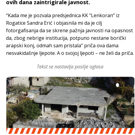
ovih dana zaintrigirale javnost.
“Kada me je pozvala predsjednica KK “Lenkoran” iz
Rogatice Sandra Erić i objasnila mi da je cilj
fotorgafisanja da se skrene pažnja javnosti na opasnost
da, zbog nebrige institucija, potpuno nestane borički
arapski konj, odmah sam pristala” priča ova dama
nesvakidašnje ljepote. A o svojoj ljepoti – ne želi da priča.
Tekst se nastavlja poslije oglasa