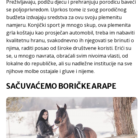
Preživljavaju, podižu djecu i prehranjuju porodicu baveći
se poljoprivredom. Uprkos tome iz svog porodičnog
budžeta izdvajaju sredstva za ovu svoju plemenitu
namjeru. Konjički sport je mnogo skup, ova plemenita
grla koštaju kao prosječan automobil, treba im nabaviti
kvalitetnu hranu, svakodnevno ih njegovati se brinuti o
njima, raditi posao od široke društvene koristi. Erići su
se, u mnogo navrata, obraćali svim nivoima vlasti, od
lokalne do republičke, ali su nadležne institucije na sve
njihove molbe ostajale i gluve i nijeme.
SAČUVAĆEMO BORIČKE ARAPE