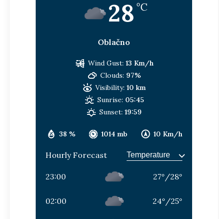
28
°C
Oblačno
Wind Gust:
13 Km/h
Clouds:
97%
Visibility:
10 km
Sunrise:
05:45
Sunset:
19:59
38 %
1014 mb
10 Km/h
Hourly Forecast
23:00
27
°
/
28
°
02:00
24
°
/
25
°