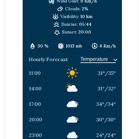
Wind Gust:
9 Km/h
Clouds:
2%
Visibility:
10 km
Sunrise:
05:44
Sunset:
20:00
30 %
1013 mb
6 Km/h
Hourly Forecast
11:00
31
°
/
35
°
14:00
31
°
/
32
°
17:00
34
°
/
34
°
20:00
30
°
/
30
°
23:00
24
°
/
24
°