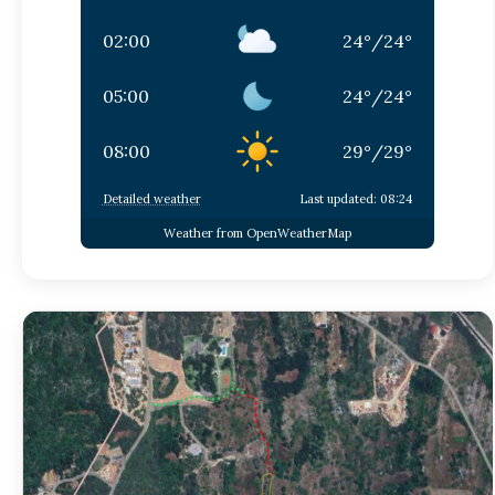
02:00
24
°
/
24
°
05:00
24
°
/
24
°
08:00
29
°
/
29
°
Detailed weather
Last updated: 08:24
Weather from OpenWeatherMap