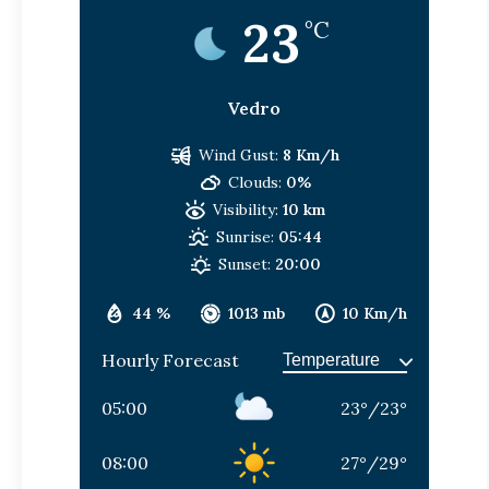
23
°C
Vedro
Wind Gust:
8 Km/h
Clouds:
0%
Visibility:
10 km
Sunrise:
05:44
Sunset:
20:00
44 %
1013 mb
10 Km/h
Hourly Forecast
05:00
23
°
/
23
°
08:00
27
°
/
29
°