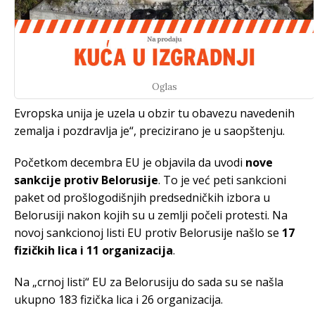
Oglas
Evropska unija je uzela u obzir tu obavezu navedenih
zemalja i pozdravlja je“, precizirano je u saopštenju.
Početkom decembra EU je objavila da uvodi
nove
sankcije protiv Belorusije
. To je već peti sankcioni
paket od prošlogodišnjih predsedničkih izbora u
Belorusiji nakon kojih su u zemlji počeli protesti. Na
novoj sankcionoj listi EU protiv Belorusije našlo se
17
fizičkih lica i 11 organizacija
.
Na „crnoj listi“ EU za Belorusiju do sada su se našla
ukupno 183 fizička lica i 26 organizacija.