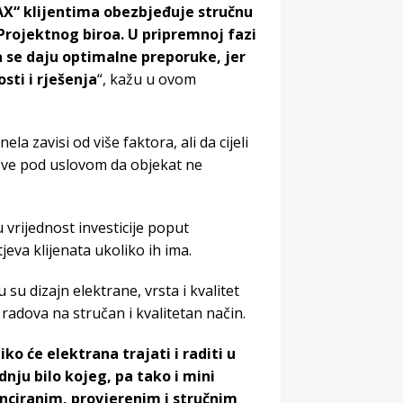
AX“ klijentima obezbjeđuje stručnu
Projektnog biroa. U pripremnoj fazi
ma se daju optimalne preporuke, jer
sti i rješenja
“, kažu u ovom
la zavisi od više faktora, ali da cijeli
sve pod uslovom da objekat ne
vrijednost investicije poput
tjeva klijenata ukoliko ih ima.
su dizajn elektrane, vrsta i kvalitet
radova na stručan i kvalitetan način.
ko će elektrana trajati i raditi u
nju bilo kojeg, pa tako i mini
enciranim, provjerenim i stručnim