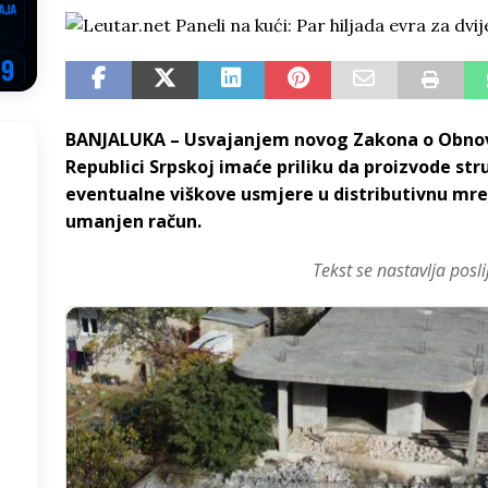
EGOVINA
o!
REPUBLIKA SRPSKA
 u sukobu, pogotovo nisu zbog Eleka
LIČNI STAV
BANJALUKA – Usvajanjem novog Zakona o Obnovl
ve im prepustimo, ostaće nam samo siledžije i tišina
BOSNA I
Republici Srpskoj imaće priliku da proizvode stru
eventualne viškove usmjere u distributivnu mre
 računi
REPUBLIKA SRPSKA
umanjen račun.
onačelnik Splita, Željko Kerum
SVIJET
Tekst se nastavlja posli