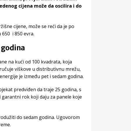
enog cijena može da oscilira i do
išne cijene, može se reći da je po
 650 i 850 evra.
t godina
rane na kući od 100 kvadrata, koja
ručuje viškove u distributivnu mrežu,
 energije je između pet i sedam godina.
jekat predviđen da traje 25 godina, s
 i garantni rok koji daju za panele koje
 produžiti do sedam godina. Ugovorom
reme.