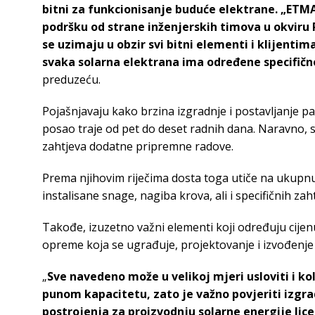
bitni za funkcionisanje buduće elektrane. „ETM
podršku od strane inženjerskih timova u okviru 
se uzimaju u obzir svi bitni elementi i klijenti
svaka solarna elektrana ima određene specifično
preduzeću.
Pojašnjavaju kako brzina izgradnje i postavljanje pane
posao traje od pet do deset radnih dana. Naravno, 
zahtjeva dodatne pripremne radove.
Prema njihovim riječima dosta toga utiče na ukupnu 
instalisane snage, nagiba krova, ali i specifičnih zah
Takođe, izuzetno važni elementi koji određuju cijenu 
opreme koja se ugrađuje, projektovanje i izvođenje 
„
Sve navedeno može u velikoj mjeri usloviti i koli
punom kapacitetu, zato je važno povjeriti izgrad
postrojenja za proizvodnju solarne energije lic