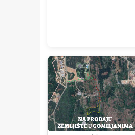
05:00
22
°
/
2
Detailed weather
Last updated: 06
Weather from OpenWeatherMap