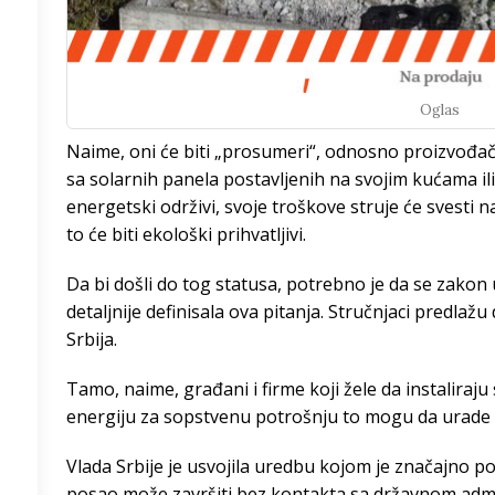
/h
Oglas
Naime, oni će biti „prosumeri“, odnosno proizvođači
8
°
sa solarnih panela postavljenih na svojim kućama il
energetski održivi, svoje troškove struje će svesti 
4
°
to će biti ekološki prihvatljivi.
4
°
Da bi došli do tog statusa, potrebno je da se zakon 
detaljnije definisala ova pitanja. Stručnjaci predlažu
4
°
Srbija.
8
°
Tamo, naime, građani i firme koji žele da instaliraju
energiju za sopstvenu potrošnju to mogu da urade u
4
°
Vlada Srbije je usvojila uredbu kojom je značajno po
4
°
posao može završiti bez kontakta sa državnom admi