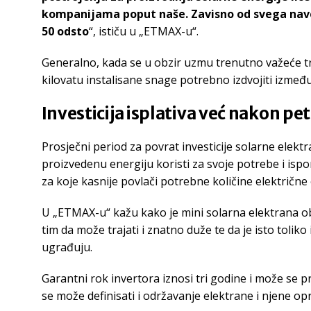
kompanijama poput naše. Zavisno od svega naved
50 odsto
“, ističu u „ETMAX-u“.
Generalno, kada se u obzir uzmu trenutno važeće trž
kilovatu instalisane snage potrebno izdvojiti između
Investicija isplativa već nakon pe
Prosječni period za povrat investicije solarne elekt
proizvedenu energiju koristi za svoje potrebe i ispo
za koje kasnije povlači potrebne količine električne
U „ETMAX-u“ kažu kako je mini solarna elektrana ob
tim da može trajati i znatno duže te da je isto toliko
ugrađuju.
Garantni rok invertora iznosi tri godine i može se
se može definisati i održavanje elektrane i njene op