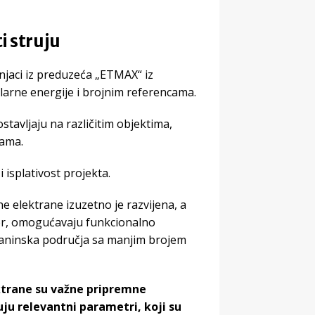
i struju
njaci iz preduzeća „ETMAX“ iz
larne energije i brojnim referencama.
tavljaju na različitim objektima,
nama.
i isplativost projekta.
e elektrane izuzetno je razvijena, a
jer, omogućavaju funkcionalno
planinska područja sa manjim brojem
ektrane su važne pripremne
uju relevantni parametri, koji su