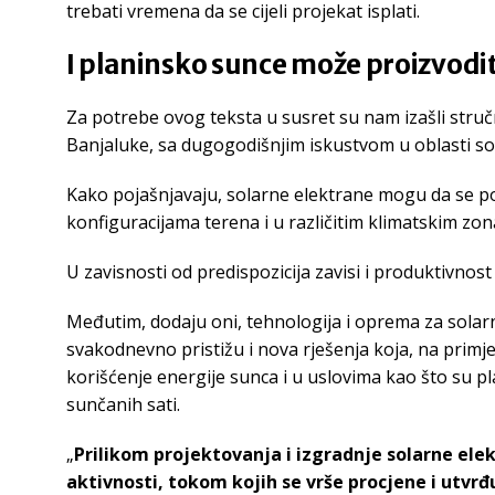
trebati vremena da se cijeli projekat isplati.
I planinsko sunce može proizvodit
Za potrebe ovog teksta u susret su nam izašli struč
Banjaluke, sa dugogodišnjim iskustvom u oblasti so
Kako pojašnjavaju, solarne elektrane mogu da se pos
konfiguracijama terena i u različitim klimatskim zo
U zavisnosti od predispozicija zavisi i produktivnost 
Međutim, dodaju oni, tehnologija i oprema za solarn
svakodnevno pristižu i nova rješenja koja, na prim
korišćenje energije sunca i u uslovima kao što su 
sunčanih sati.
„
Prilikom projektovanja i izgradnje solarne el
aktivnosti, tokom kojih se vrše procjene i utvrđ