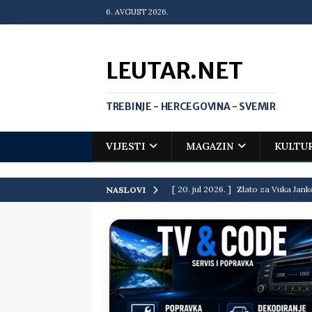
6. AVGUST 2026.
LEUTAR.NET
TREBINJE - HERCEGOVINA - SVEMIR
VIJESTI
MAGAZIN
KULTU
[ 20. jul 2026. ]
Zlato za Vuka Jank
NASLOVI
matematičkoj olimpijadi
VIJEST
[ 19. jul 2026. ]
Da li i obraz ima ci
[ 16. jul 2026. ]
Mile će da ti oprost
[ 16. jul 2026. ]
Krediti i dugovi El
[ 15. jul 2026. ]
Politički potres u 