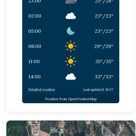
23:00
25
°
/
28
°
02:00
23
°
/
23
°
05:00
23
°
/
23
°
08:00
29
°
/
29
°
11:00
35
°
/
35
°
14:00
33
°
/
33
°
Detailed weather
Last updated: 16:37
Weather from OpenWeatherMap