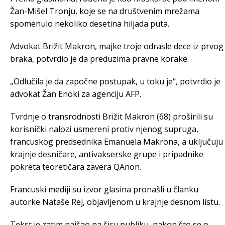
Žan-Mišel Tronju, koje se na društvenim mrežama
spomenulo nekoliko desetina hiljada puta.
Advokat Brižit Makron, majke troje odrasle dece iz prvog
braka, potvrdio je da preduzima pravne korake.
„Odlučila je da započne postupak, u toku je“, potvrdio je
advokat Žan Enoki za agenciju AFP.
Tvrdnje o transrodnosti Brižit Makron (68) proširili su
korisnički nalozi usmereni protiv njenog supruga,
francuskog predsednika Emanuela Makrona, a uključuju
krajnje desničare, antivakserske grupe i pripadnike
pokreta teoretičara zavera QAnon.
Francuski mediji su izvor glasina pronašli u članku
autorke Nataše Rej, objavljenom u krajnje desnom listu.
Tekst je zatim naišao na širu publiku, nakon što se o