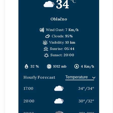
34
°C
Oblačno
Wind Gust:
7 Km/h
Clouds:
95%
Visibility:
10 km
Sunrise:
05:44
Sunset:
20:00
32 %
1012 mb
4 Km/h
Hourly Forecast
17:00
34
°
/
34
°
20:00
30
°
/
32
°