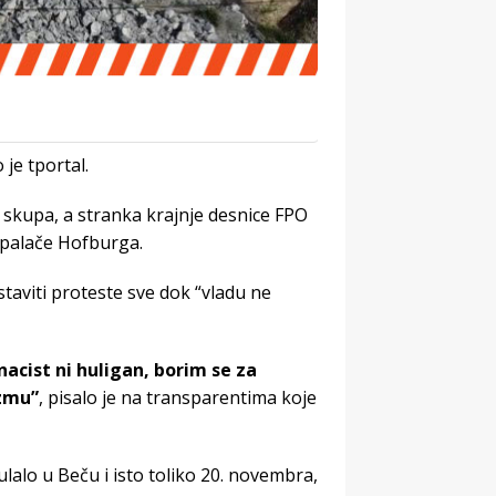
 je tportal.
skupa, a stranka krajnje desnice FPO
 palače Hofburga.
taviti proteste sve dok “vladu ne
acist ni huligan, borim se za
izmu”
, pisalo je na transparentima koje
ulalo u Beču i isto toliko 20. novembra,