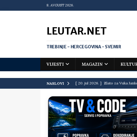
8. AVGUST 2026.
LEUTAR.NET
TREBINJE - HERCEGOVINA - SVEMIR
VIJESTI
MAGAZIN
KULTU
[ 20. jul 2026. ]
Zlato za Vuka Jank
NASLOVI
matematičkoj olimpijadi
VIJEST
[ 19. jul 2026. ]
Da li i obraz ima ci
[ 16. jul 2026. ]
Mile će da ti oprost
[ 16. jul 2026. ]
Krediti i dugovi El
[ 15. jul 2026. ]
Politički potres u 