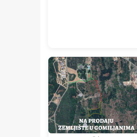
14:00
33
°
/
3
Detailed weather
Last updated: 16
Weather from OpenWeatherMap