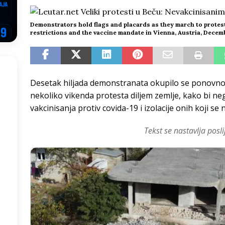
EGOVINA
Demonstrators hold flags and placards as they march to protes
o!
REPUBLIKA SRPSKA
restrictions and the vaccine mandate in Vienna, Austria, Decem
 u sukobu, pogotovo nisu zbog Eleka
LIČNI STAV
ve im prepustimo, ostaće nam samo siledžije i tišina
BOSNA I
Desetak hiljada demonstranata okupilo se ponovno
nekoliko vikenda protesta diljem zemlje, kako bi n
 računi
REPUBLIKA SRPSKA
vakcinisanja protiv covida-19 i izolacije onih koji se n
onačelnik Splita, Željko Kerum
SVIJET
Tekst se nastavlja posli