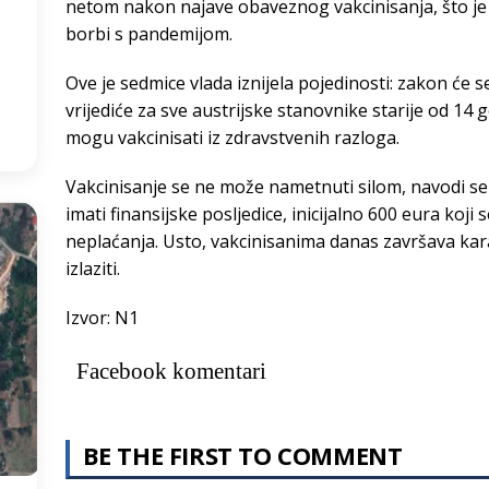
netom nakon najave obaveznog vakcinisanja, što je
borbi s pandemijom.
3
°
Ove je sedmice vlada iznijela pojedinosti: zakon će s
:07
vrijediće za sve austrijske stanovnike starije od 14 go
mogu vakcinisati iz zdravstvenih razloga.
Vakcinisanje se ne može nametnuti silom, navodi se
imati finansijske posljedice, inicijalno 600 eura koj
neplaćanja. Usto, vakcinisanima danas završava kar
izlaziti.
Izvor: N1
Facebook komentari
BE THE FIRST TO COMMENT