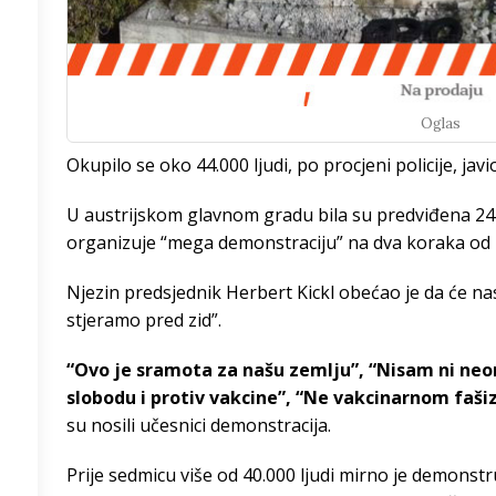
/h
Oglas
0
°
Okupilo se oko 44.000 ljudi, po procjeni policije, javio
9
°
U austrijskom glavnom gradu bila su predviđena 24 
organizuje “mega demonstraciju” na dva koraka od
8
°
Njezin predsjednik Herbert Kickl obećao je da će nas
stjeramo pred zid”.
4
°
“Ovo je sramota za našu zemlju”, “Nisam ni neon
3
°
slobodu i protiv vakcine”, “Ne vakcinarnom faš
su nosili učesnici demonstracija.
8
°
Prije sedmicu više od 40.000 ljudi mirno je demonstr
5
°