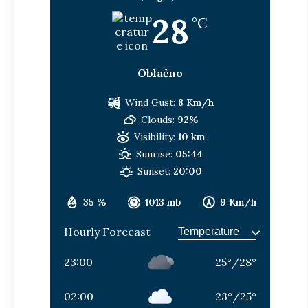
28
°C
Oblačno
Wind Gust:
8 Km/h
Clouds:
92%
Visibility:
10 km
Sunrise:
05:44
Sunset:
20:00
35 %
1013 mb
9 Km/h
Hourly Forecast
23:00
25
°
/
28
°
02:00
23
°
/
25
°