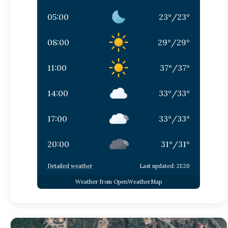
05:00
23
°
/
23
°
08:00
29
°
/
29
°
11:00
37
°
/
37
°
14:00
33
°
/
33
°
17:00
33
°
/
33
°
20:00
31
°
/
31
°
Detailed weather
Last updated: 21:20
Weather from OpenWeatherMap