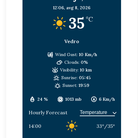
12:06,
avg 8, 2026
35
°C
Vedro
Wind Gust:
10 Km/h
Clouds:
0%
Visibility:
10 km
Sunrise:
05:45
Sunset:
19:59
24 %
1013 mb
6 Km/h
Hourly Forecast
14:00
33
°
/
35
°