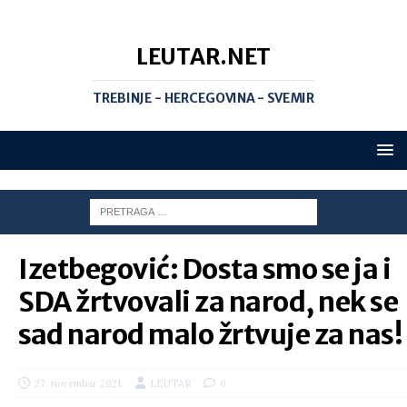
LEUTAR.NET
TREBINJE - HERCEGOVINA - SVEMIR
Izetbegović: Dosta smo se ja i
SDA žrtvovali za narod, nek se
sad narod malo žrtvuje za nas!
27. novembar 2021.
LEUTAR
0