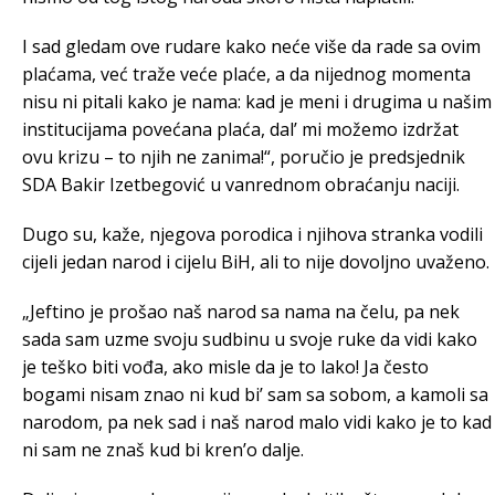
I sad gledam ove rudare kako neće više da rade sa ovim
plaćama, već traže veće plaće, a da nijednog momenta
nisu ni pitali kako je nama: kad je meni i drugima u našim
institucijama povećana plaća, dal’ mi možemo izdržat
ovu krizu – to njih ne zanima!“, poručio je predsjednik
SDA Bakir Izetbegović u vanrednom obraćanju naciji.
Dugo su, kaže, njegova porodica i njihova stranka vodili
cijeli jedan narod i cijelu BiH, ali to nije dovoljno uvaženo.
„Jeftino je prošao naš narod sa nama na čelu, pa nek
sada sam uzme svoju sudbinu u svoje ruke da vidi kako
je teško biti vođa, ako misle da je to lako! Ja često
bogami nisam znao ni kud bi’ sam sa sobom, a kamoli sa
narodom, pa nek sad i naš narod malo vidi kako je to kad
ni sam ne znaš kud bi kren’o dalje.