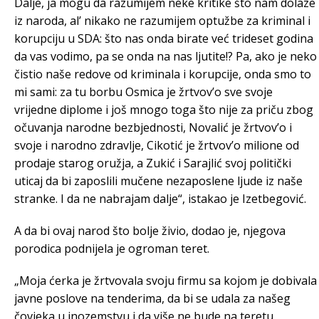
Dalje, ja mogu da razumijem neke kritike što nam dolaze
iz naroda, al’ nikako ne razumijem optužbe za kriminal i
korupciju u SDA: što nas onda birate već trideset godina
da vas vodimo, pa se onda na nas ljutite!? Pa, ako je neko
čistio naše redove od kriminala i korupcije, onda smo to
mi sami: za tu borbu Osmica je žrtvov’o sve svoje
vrijedne diplome i još mnogo toga što nije za priču zbog
očuvanja narodne bezbjednosti, Novalić je žrtvov’o i
svoje i narodno zdravlje, Cikotić je žrtvov’o milione od
prodaje starog oružja, a Zukić i Sarajlić svoj politički
uticaj da bi zaposlili mučene nezaposlene ljude iz naše
stranke. I da ne nabrajam dalje“, istakao je Izetbegović.
A da bi ovaj narod što bolje živio, dodao je, njegova
porodica podnijela je ogroman teret.
„Moja ćerka je žrtvovala svoju firmu sa kojom je dobivala
javne poslove na tenderima, da bi se udala za našeg
čovjeka u inozemstvu i da više ne bude na teretu