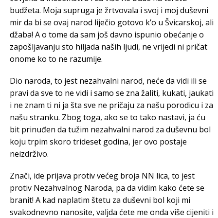
budžeta. Moja supruga je žrtvovala i svoj i moj duševni
mir da bi se ovaj narod liječio gotovo k’o u Švicarskoj, ali
džaba! A o tome da sam još davno ispunio obećanje o
zapošljavanju sto hiljada naših ljudi, ne vrijedi ni pričat
onome ko to ne razumije.
Dio naroda, to jest nezahvalni narod, neće da vidi ili se
pravi da sve to ne vidi i samo se zna žaliti, kukati, jaukati
i ne znam ti ni ja šta sve ne pričaju za našu porodicu i za
našu stranku. Zbog toga, ako se to tako nastavi, ja ću
bit prinuđen da tužim nezahvalni narod za duševnu bol
koju trpim skoro trideset godina, jer ovo postaje
neizdrživo.
Znači, ide prijava protiv većeg broja NN lica, to jest
protiv Nezahvalnog Naroda, pa da vidim kako ćete se
branit! A kad naplatim štetu za duševni bol koji mi
svakodnevno nanosite, valjda ćete me onda više cijeniti i