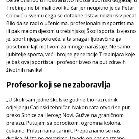
Da se otisnuo u inostranstvo možda sportski događaji u
Trebinju ne bi imali ovoliku čar jer neupitno je da Petar
Čolović u svemu čega se dotakne ostavi neizbrisiv pečat.
Bilo da se radi o učenicima, profesionalnim sportistima
ili pak malom djecom u trebinjskoj Školi sporta. Izvjesno
je, sport njega pokreće, a ta snaga i ljubavčine ga
posebnim lajt motivom za mnoge naraštaje. Ne samo
ljubitelje sporta, već i brojne generacije Trebinjaca koje
je baš ovaj sportista i profesor izveo na put zdravih
životnih navika!
Profesor koji se ne zaboravlja
„U školi sam jedne školske godine bio razrednik
odjeljenju Carinski tehničar. Nakon rata otvori se put
preko Sitnice za Herceg Novi. Gužve na graničnom
prelazu. Putujem sa porodicom, ogromna kolona,
čekamo. Prilazi nama carinik. Prepoznamo se nas
dvojica. Ništa ne govorimo. Izvede on nas sa strane,