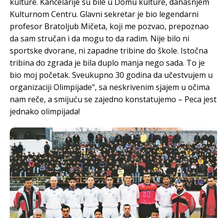
kulture. Kancelarije su bile u Domu kulture, današnjem
Kulturnom Centru. Glavni sekretar je bio legendarni
profesor Bratoljub Mičeta, koji me pozvao, prepoznao
da sam stručan i da mogu to da radim. Nije bilo ni
sportske dvorane, ni zapadne tribine do škole. Istočna
tribina do zgrada je bila duplo manja nego sada. To je
bio moj početak. Sveukupno 30 godina da učestvujem u
organizaciji Olimpijade“, sa neskrivenim sjajem u očima
nam reče, a smijuću se zajedno konstatujemo – Peca jest
jednako olimpijada!