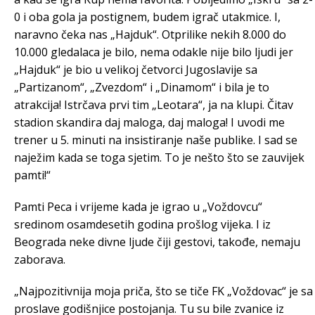
0 i oba gola ja postignem, budem igrač utakmice. I,
naravno čeka nas „Hajduk“. Otprilike nekih 8.000 do
10.000 gledalaca je bilo, nema odakle nije bilo ljudi jer
„Hajduk“ je bio u velikoj četvorci Jugoslavije sa
„Partizanom“, „Zvezdom“ i „Dinamom“ i bila je to
atrakcija! Istrčava prvi tim „Leotara“, ja na klupi. Čitav
stadion skandira daj maloga, daj maloga! I uvodi me
trener u 5. minuti na insistiranje naše publike. I sad se
naježim kada se toga sjetim. To je nešto što se zauvijek
pamti!“
Pamti Peca i vrijeme kada je igrao u „Voždovcu“
sredinom osamdesetih godina prošlog vijeka. I iz
Beograda neke divne ljude čiji gestovi, takođe, nemaju
zaborava.
„Najpozitivnija moja priča, što se tiče FK „Voždovac“ je sa
proslave godišnjice postojanja. Tu su bile zvanice iz