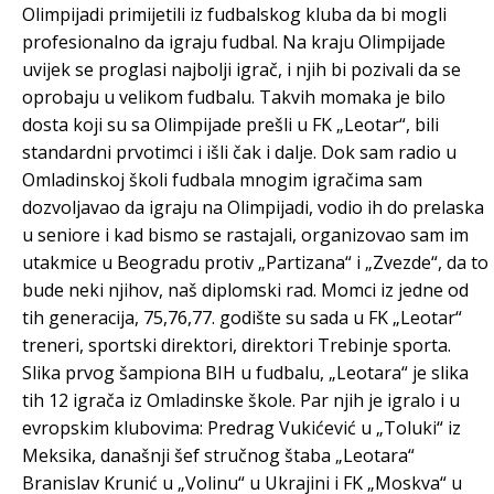
Olimpijadi primijetili iz fudbalskog kluba da bi mogli
profesionalno da igraju fudbal. Na kraju Olimpijade
uvijek se proglasi najbolji igrač, i njih bi pozivali da se
oprobaju u velikom fudbalu. Takvih momaka je bilo
dosta koji su sa Olimpijade prešli u FK „Leotar“, bili
standardni prvotimci i išli čak i dalje. Dok sam radio u
Omladinskoj školi fudbala mnogim igračima sam
dozvoljavao da igraju na Olimpijadi, vodio ih do prelaska
u seniore i kad bismo se rastajali, organizovao sam im
utakmice u Beogradu protiv „Partizana“ i „Zvezde“, da to
bude neki njihov, naš diplomski rad. Momci iz jedne od
tih generacija, 75,76,77. godište su sada u FK „Leotar“
treneri, sportski direktori, direktori Trebinje sporta.
Slika prvog šampiona BIH u fudbalu, „Leotara“ je slika
tih 12 igrača iz Omladinske škole. Par njih je igralo i u
evropskim klubovima: Predrag Vukićević u „Toluki“ iz
Meksika, današnji šef stručnog štaba „Leotara“
Branislav Krunić u „Volinu“ u Ukrajini i FK „Moskva“ u