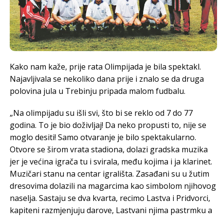
Kako nam kaže, prije rata Olimpijada je bila spektakl.
Najavljivala se nekoliko dana prije i znalo se da druga
polovina jula u Trebinju pripada malom fudbalu.
„Na olimpijadu su išli svi, što bi se reklo od 7 do 77
godina. To je bio doživljaj! Da neko propusti to, nije se
moglo desiti! Samo otvaranje je bilo spektakularno.
Otvore se širom vrata stadiona, dolazi gradska muzika
jer je većina igrača tu i svirala, među kojima i ja klarinet.
Muzičari stanu na centar igrališta. Zasađani su u žutim
dresovima dolazili na magarcima kao simbolom njihovog
naselja. Sastaju se dva kvarta, recimo Lastva i Pridvorci,
kapiteni razmjenjuju darove, Lastvani njima pastrmku a