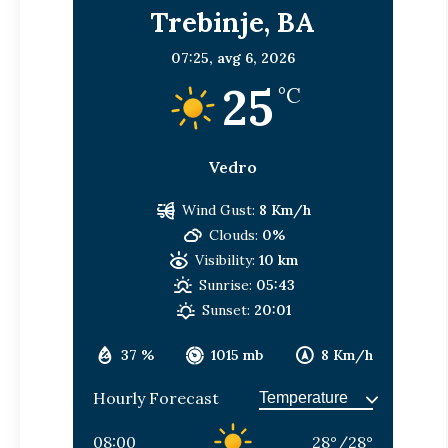
Trebinje, BA
07:25,
avg 6, 2026
25
°C
Vedro
Wind Gust:
8 Km/h
Clouds:
0%
Visibility:
10 km
Sunrise:
05:43
Sunset:
20:01
37 %
1015 mb
8 Km/h
Hourly Forecast
08:00
28
°
/
28
°