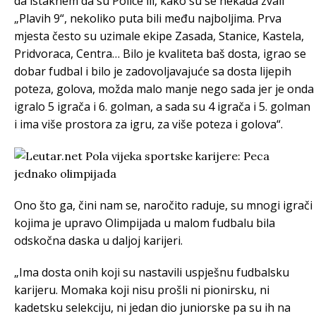
da istaknem da su Police ili, kako su se nekada zvali
„Plavih 9“, nekoliko puta bili među najboljima. Prva
mjesta često su uzimale ekipe Zasada, Stanice, Kastela,
Pridvoraca, Centra… Bilo je kvaliteta baš dosta, igrao se
dobar fudbal i bilo je zadovoljavajuće sa dosta lijepih
poteza, golova, možda malo manje nego sada jer je onda
igralo 5 igrača i 6. golman, a sada su 4 igrača i 5. golman
i ima više prostora za igru, za više poteza i golova“.
Ono što ga, čini nam se, naročito raduje, su mnogi igrači
kojima je upravo Olimpijada u malom fudbalu bila
odskočna daska u daljoj karijeri.
„Ima dosta onih koji su nastavili uspješnu fudbalsku
karijeru. Momaka koji nisu prošli ni pionirsku, ni
kadetsku selekciju, ni jedan dio juniorske pa su ih na