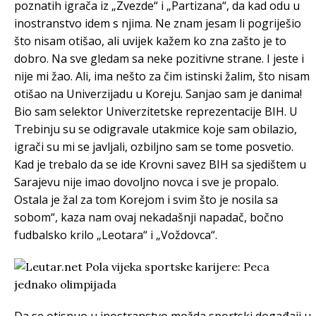
poznatih igrača iz „Zvezde“ i „Partizana“, da kad odu u
inostranstvo idem s njima. Ne znam jesam li pogriješio
što nisam otišao, ali uvijek kažem ko zna zašto je to
dobro. Na sve gledam sa neke pozitivne strane. I jeste i
nije mi žao. Ali, ima nešto za čim istinski žalim, što nisam
otišao na Univerzijadu u Koreju. Sanjao sam je danima!
Bio sam selektor Univerzitetske reprezentacije BIH. U
Trebinju su se odigravale utakmice koje sam obilazio,
igrači su mi se javljali, ozbiljno sam se tome posvetio.
Kad je trebalo da se ide Krovni savez BIH sa sjedištem u
Sarajevu nije imao dovoljno novca i sve je propalo.
Ostala je žal za tom Korejom i svim što je nosila sa
sobom“, kaza nam ovaj nekadašnji napadač, bočno
fudbalsko krilo „Leotara“ i „Voždovca“.