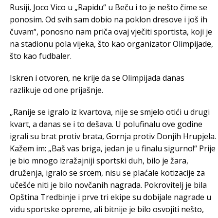
Rusiji, Joco Vico u „Rapidu“ u Beču i to je nešto čime se
ponosim. Od svih sam dobio na poklon dresove i još ih
čuvam“, ponosno nam priča ovaj vječiti sportista, koji je
na stadionu pola vijeka, što kao organizator Olimpijade,
što kao fudbaler.
Iskren i otvoren, ne krije da se Olimpijada danas
razlikuje od one prijašnje.
„Ranije se igralo iz kvartova, nije se smjelo otići u drugi
kvart, a danas se i to dešava. U polufinalu ove godine
igrali su brat protiv brata, Gornja protiv Donjih Hrupjela.
Kažem im: „Baš vas briga, jedan je u finalu sigurno!“ Prije
je bio mnogo izražajniji sportski duh, bilo je žara,
druženja, igralo se srcem, nisu se plaćale kotizacije za
učešće niti je bilo novčanih nagrada. Pokrovitelj je bila
Opština Tredbinje i prve tri ekipe su dobijale nagrade u
vidu sportske opreme, ali bitnije je bilo osvojiti nešto,