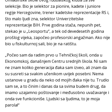
Omladinske škole ovog fudbalskog kluba za sve
selekcije. Bio je selektor za pionire, kadete i juniore
regije Hercegovine, trener kadetske reprezentacije RS i,
što malo ljudi zna, selektor Univerzitetske
reprezentacije BIH. Prve godina staža, nepunih pet,
stekao je u „Leosportu“, a tek od devedesetih godina
prošlog vijeka, započeo profesorski angažman. Ako nije
bio u fiskulturnoj sali, bio je na ratištu.
„Počeo sam da radim prvo u Tehničkoj školi, onda u
Ekonomskoj, današnjem Centru srednjih škola. Ni sam
ne znam koliko generacija đaka sam izveo, ali znam da
su susreti sa svakim učenikom uvijek posebni. Nema
ustanove u gradu da neko od mojih đaka nije tu. Trudio
sam se, a to činim i danas da sa svima budem drug, da
imamo uzajamno poštovanje i međusobno uvažavanje i
onda sve funkcioniše. Ljudski sa ljudima, to je moja
parola!“