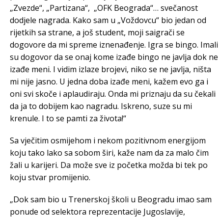
„Zvezde“, „Partizana“, „OFK Beograda“… svečanost
dodjele nagrada. Kako sam u „Voždovcu“ bio jedan od
rijetkih sa strane, a još student, moji saigrači se
dogovore da mi spreme iznenađenje. Igra se bingo. Imali
su dogovor da se onaj kome izađe bingo ne javlja dok ne
izađe meni. I vidim izlaze brojevi, niko se ne javlja, ništa
mi nije jasno. U jedna doba izađe meni, kažem evo ga i
oni svi skoče i aplaudiraju. Onda mi priznaju da su čekali
da ja to dobijem kao nagradu. Iskreno, suze su mi
krenule. I to se pamti za života!“
Sa vječitim osmijehom i nekom pozitivnom energijom
koju tako lako sa sobom širi, kaže nam da za malo čim
žali u karijeri. Da može sve iz početka možda bi tek po
koju stvar promijenio.
„Dok sam bio u Trenerskoj školi u Beogradu imao sam
ponude od selektora reprezentacije Jugoslavije,