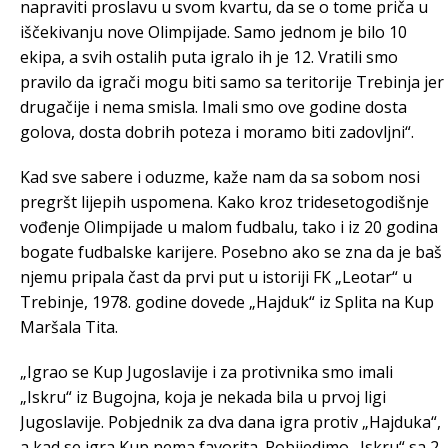
napraviti proslavu u svom kvartu, da se o tome priča u
iščekivanju nove Olimpijade. Samo jednom je bilo 10
ekipa, a svih ostalih puta igralo ih je 12. Vratili smo
pravilo da igrači mogu biti samo sa teritorije Trebinja jer
drugačije i nema smisla. Imali smo ove godine dosta
golova, dosta dobrih poteza i moramo biti zadovljni“.
Kad sve sabere i oduzme, kaže nam da sa sobom nosi
pregršt lijepih uspomena. Kako kroz tridesetogodišnje
vođenje Olimpijade u malom fudbalu, tako i iz 20 godina
bogate fudbalske karijere. Posebno ako se zna da je baš
njemu pripala čast da prvi put u istoriji FK „Leotar“ u
Trebinje, 1978. godine dovede „Hajduk“ iz Splita na Kup
Maršala Tita.
„Igrao se Kup Jugoslavije i za protivnika smo imali
„Iskru“ iz Bugojna, koja je nekada bila u prvoj ligi
Jugoslavije. Pobjednik za dva dana igra protiv „Hajduka“,
a kad se igra Kup nema favorita. Pobijedimo „Iskru“ sa 2-