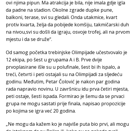
ovi njima pipun. Ma atrakcija je bila, nije imala gdje igla
da padne na stadion. Okolne zgrade dupke pune,
balkoni, terase, svi su gledali. Onda utakmice, kvart
protiv kvarta, želja da pobijede komšiju, takmičarski duh
na nivou,svi su došli da igraju, osvoje trofej, ali na prvom
mjestu i da se druže“.
Od samog početka trebinjske Olimpijade učestvovalo je
12 ekipa, po šest u grupama A i B. Prve dvije
prvoplasirane išle su u polufinale, šest bi ih ispalo, a
treći, četvrti i peti ostajali su na Olimpijadi za sljedeću
godinu. Međutim, Petar Čolović je nakon par godina
rada napravio novinu. U završnicu idu prva četiri mjesta,
peti ostaje, šesti ispada. Formirao je šemu da se prvaci
grupa ne mogu sastati prije finala, napisao propozicije
po kojima se igra već 20 godina.
„Ne mogu da kažem ko je najviše puta bio prvi, ali mogu