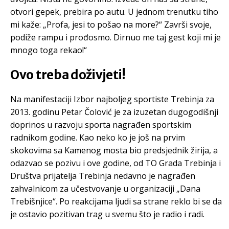
otvori gepek, prebira po autu. U jednom trenutku tiho
mi kaže: „Profa, jesi to pošao na more?“ Završi svoje,
podiže rampu i prođosmo. Dirnuo me taj gest koji mi je
mnogo toga rekao!“
Ovo treba doživjeti!
Na manifestaciji Izbor najboljeg sportiste Trebinja za
2013. godinu Petar Čolović je za izuzetan dugogodišnji
doprinos u razvoju sporta nagrađen sportskim
radnikom godine. Kao neko ko je još na prvim
skokovima sa Kamenog mosta bio predsjednik žirija, a
odazvao se pozivu i ove godine, od TO Grada Trebinja i
Društva prijatelja Trebinja nedavno je nagrađen
zahvalnicom za učestvovanje u organizaciji „Dana
Trebišnjice“. Po reakcijama ljudi sa strane reklo bi se da
je ostavio pozitivan trag u svemu što je radio i radi.