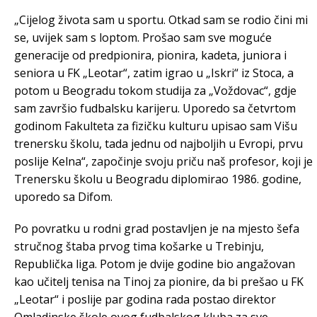
„Cijelog života sam u sportu. Otkad sam se rodio čini mi
se, uvijek sam s loptom. Prošao sam sve moguće
generacije od predpionira, pionira, kadeta, juniora i
seniora u FK „Leotar“, zatim igrao u „Iskri“ iz Stoca, a
potom u Beogradu tokom studija za „Voždovac“, gdje
sam završio fudbalsku karijeru. Uporedo sa četvrtom
godinom Fakulteta za fizičku kulturu upisao sam Višu
trenersku školu, tada jednu od najboljih u Evropi, prvu
poslije Kelna“, započinje svoju priču naš profesor, koji je
Trenersku školu u Beogradu diplomirao 1986. godine,
uporedo sa Difom.
Po povratku u rodni grad postavljen je na mjesto šefa
stručnog štaba prvog tima košarke u Trebinju,
Republička liga. Potom je dvije godine bio angažovan
kao učitelj tenisa na Tinoj za pionire, da bi prešao u FK
„Leotar“ i poslije par godina rada postao direktor