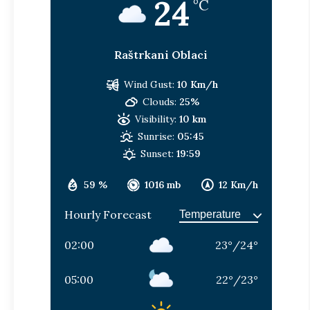
24
°C
Raštrkani Oblaci
Wind Gust:
10 Km/h
Clouds:
25%
Visibility:
10 km
Sunrise:
05:45
Sunset:
19:59
59 %
1016 mb
12 Km/h
Hourly Forecast
02:00
23
°
/
24
°
05:00
22
°
/
23
°