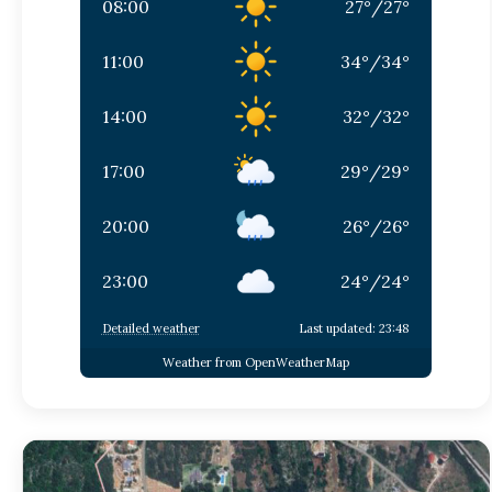
08:00
27
°
/
27
°
11:00
34
°
/
34
°
14:00
32
°
/
32
°
17:00
29
°
/
29
°
20:00
26
°
/
26
°
23:00
24
°
/
24
°
Detailed weather
Last updated: 23:48
Weather from OpenWeatherMap