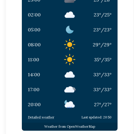
02:00
23
°
/
25
°
05:00
23
°
/
23
°
08:00
29
°
/
29
°
11:00
35
°
/
35
°
14:00
33
°
/
33
°
17:00
33
°
/
33
°
20:00
27
°
/
27
°
Detailed weather
Last updated: 20:50
Weather from OpenWeatherMap