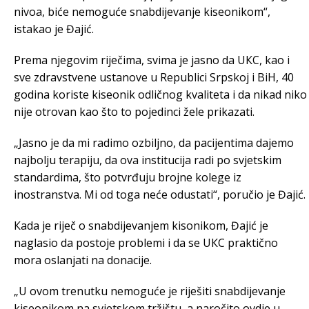
nivoa, biće nemoguće snabdijevanje kiseonikom“,
istakao je Đajić.
Prema njegovim riječima, svima je jasno da UКC, kao i
sve zdravstvene ustanove u Republici Srpskoj i BiH, 40
godina koriste kiseonik odličnog kvaliteta i da nikad niko
nije otrovan kao što to pojedinci žele prikazati.
„Jasno je da mi radimo ozbiljno, da pacijentima dajemo
najbolju terapiju, da ova institucija radi po svjetskim
standardima, što potvrđuju brojne kolege iz
inostranstva. Mi od toga neće odustati“, poručio je Đajić.
Кada je riječ o snabdijevanjem kisonikom, Đajić je
naglasio da postoje problemi i da se UКC praktično
mora oslanjati na donacije.
„U ovom trenutku nemoguće je riješiti snabdijevanje
kiseonikom na svjetskom tržištu, a naročito ovdje u