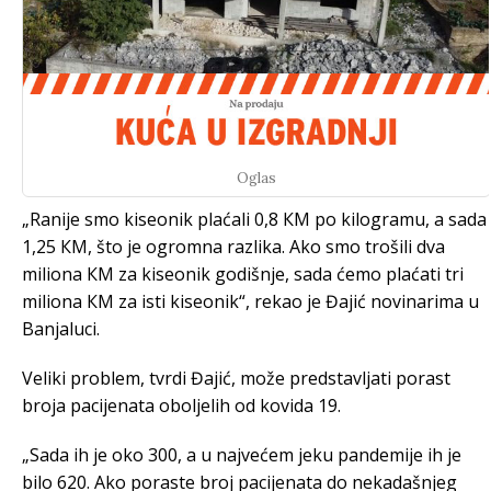
Oglas
„Ranije smo kiseonik plaćali 0,8 КM po kilogramu, a sada
1,25 КM, što je ogromna razlika. Ako smo trošili dva
miliona КM za kiseonik godišnje, sada ćemo plaćati tri
miliona КM za isti kiseonik“, rekao je Đajić novinarima u
Banjaluci.
Veliki problem, tvrdi Đajić, može predstavljati porast
broja pacijenata oboljelih od kovida 19.
„Sada ih je oko 300, a u najvećem jeku pandemije ih je
bilo 620. Ako poraste broj pacijenata do nekadašnjeg