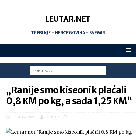
LEUTAR.NET
TREBINJE - HERCEGOVINA - SVEMIR
„Ranije smo kiseonik plaćali
0,8 КM po kg, a sada 1,25 КM“
9. oktobar 2021.
LEUTAR
0