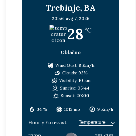
Trebinje, BA
20:56,
avg 7, 2026
28
°C
Oblačno
Wind Gust:
8 Km/h
Clouds:
92%
Visibility:
10 km
Sunrise:
05:44
Sunset:
20:00
34 %
1013 mb
9 Km/h
Hourly Forecast
23:00
25
°
/
28
°