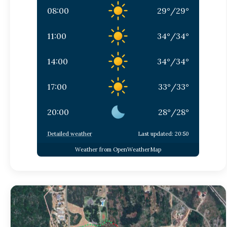
08:00
29
°
/
29
°
11:00
34
°
/
34
°
14:00
34
°
/
34
°
17:00
33
°
/
33
°
20:00
28
°
/
28
°
Detailed weather
Last updated: 20:50
Weather from OpenWeatherMap