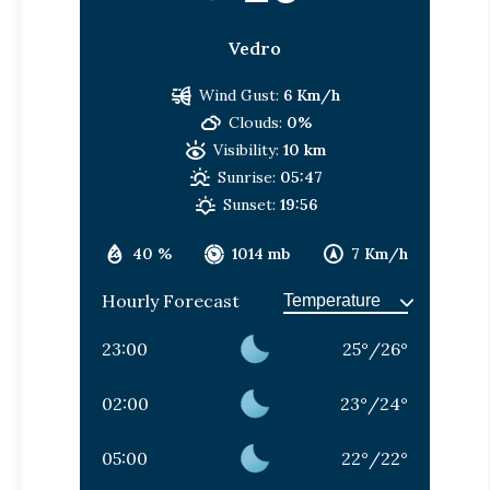
Vedro
Wind Gust:
6 Km/h
Clouds:
0%
Visibility:
10 km
Sunrise:
05:47
Sunset:
19:56
40 %
1014 mb
7 Km/h
Hourly Forecast
23:00
25
°
/
26
°
02:00
23
°
/
24
°
05:00
22
°
/
22
°