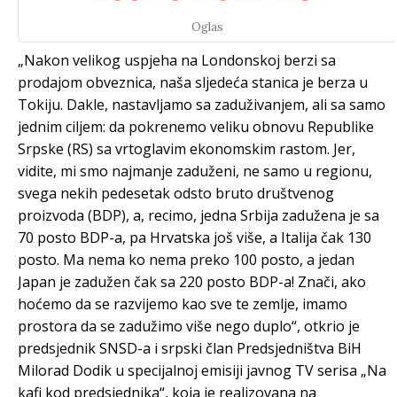
Oglas
„Nakon velikog uspjeha na Londonskoj berzi sa
prodajom obveznica, naša sljedeća stanica je berza u
Tokiju. Dakle, nastavljamo sa zaduživanjem, ali sa samo
jednim ciljem: da pokrenemo veliku obnovu Republike
Srpske (RS) sa vrtoglavim ekonomskim rastom. Jer,
vidite, mi smo najmanje zaduženi, ne samo u regionu,
svega nekih pedesetak odsto bruto društvenog
proizvoda (BDP), a, recimo, jedna Srbija zadužena je sa
70 posto BDP-a, pa Hrvatska još više, a Italija čak 130
posto. Ma nema ko nema preko 100 posto, a jedan
Japan je zadužen čak sa 220 posto BDP-a! Znači, ako
hoćemo da se razvijemo kao sve te zemlje, imamo
prostora da se zadužimo više nego duplo“, otkrio je
predsjednik SNSD-a i srpski član Predsjedništva BiH
Milorad Dodik u specijalnoj emisiji javnog TV serisa „Na
kafi kod predsjednika“, koja je realizovana na