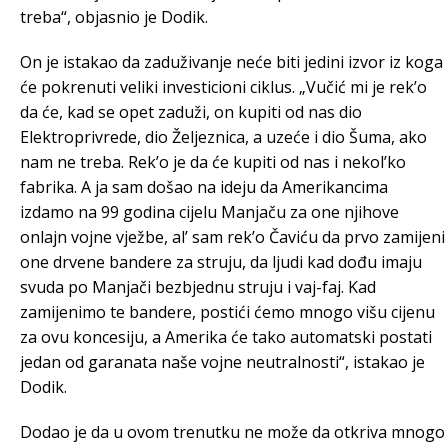
treba“, objasnio je Dodik.
On je istakao da zaduživanje neće biti jedini izvor iz koga
će pokrenuti veliki investicioni ciklus. „Vučić mi je rek’o
da će, kad se opet zaduži, on kupiti od nas dio
Elektroprivrede, dio Željeznica, a uzeće i dio Šuma, ako
nam ne treba. Rek’o je da će kupiti od nas i nekol’ko
fabrika. A ja sam došao na ideju da Amerikancima
izdamo na 99 godina cijelu Manjaču za one njihove
onlajn vojne vježbe, al’ sam rek’o Čaviću da prvo zamijeni
one drvene bandere za struju, da ljudi kad dođu imaju
svuda po Manjači bezbjednu struju i vaj-faj. Kad
zamijenimo te bandere, postići ćemo mnogo višu cijenu
za ovu koncesiju, a Amerika će tako automatski postati
jedan od garanata naše vojne neutralnosti“, istakao je
Dodik.
Dodao je da u ovom trenutku ne može da otkriva mnogo