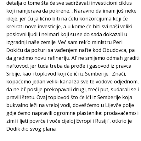
detalja o tome šta će sve sadržavati investicioni ciklus
koji namjerava da pokrene. „Naravno da imam još neke
ideje, jer ću ja lično biti na čelu konzorcijuma koji će
kreirati nove investicije, a u kome će biti svi naši veliki
poslovni ljudi i neimari koji su se do sada dokazali u
izgradnji naše zemlje. Već sam rek’o ministru Peri
Đokiću da požuri sa vađenjem nafte kod Obudovca, pa
da gradimo novu rafineriju. Al’ ne smijemo odmah graditi
naftovod, jer tuda treba da prođe i gasovod iz pravca
Srbije, kao i toplovod koji će ići iz Semberije. Znači,
kopaćemo jedan veliki kanal za sve te vodove odjednom,
da ne bi’ poslije prekopavali drugi, treći put, sudarali se i
pravili štetu. Ovaj toplovod što će ići iz Semberije koja
bukvalno leži na vreloj vodi, dovešćemo u Lijevče polje
gdje ćemo napravili ogromne plastenike: prodavaćemo i
zimi i ljeti povrće i voće cijeloj Evropi i Rusiji“, otkrio je
Dodik dio svog plana.