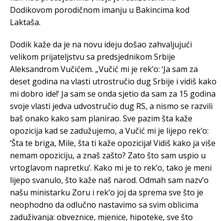
Dodikovom porodičnom imanju u Bakincima kod
Laktaša.
Dodik kaže da je na novu ideju došao zahvaljujući
velikom prijateljstvu sa predsjednikom Srbije
Aleksandrom Vučićem. „Vučić mi je rek’o: ‘Ja sam za
deset godina na vlasti utrostručio dug Srbije i vidiš kako
mi dobro ide!’ Ja sam se onda sjetio da sam za 15 godina
svoje vlasti jedva udvostručio dug RS, a nismo se razvili
baš onako kako sam planirao. Sve pazim šta kaže
opozicija kad se zadužujemo, a Vučić mi je lijepo rek’o:
‘Šta te briga, Mile, šta ti kaže opozicija! Vidiš kako ja više
nemam opoziciju, a znaš zašto? Zato što sam uspio u
vrtoglavom napretku’. Kako mi je to rek’o, tako je meni
lijepo svanulo, što kaže naš narod. Odmah sam nazv’o
našu ministarku Zoru i rek’o joj da sprema sve što je
neophodno da odlučno nastavimo sa svim oblicima
zaduživanja: obveznice, mjenice, hipoteke, sve što