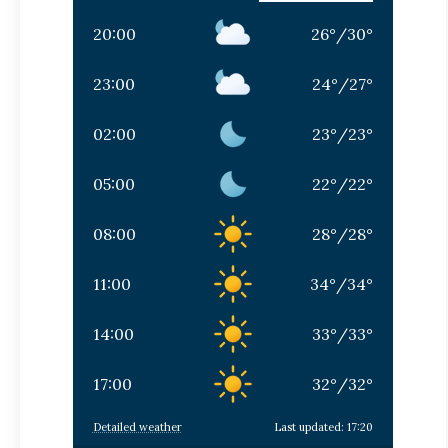
20:00
26
°
/
30
°
23:00
24
°
/
27
°
02:00
23
°
/
23
°
05:00
22
°
/
22
°
08:00
28
°
/
28
°
11:00
34
°
/
34
°
14:00
33
°
/
33
°
17:00
32
°
/
32
°
Detailed weather
Last updated: 17:20