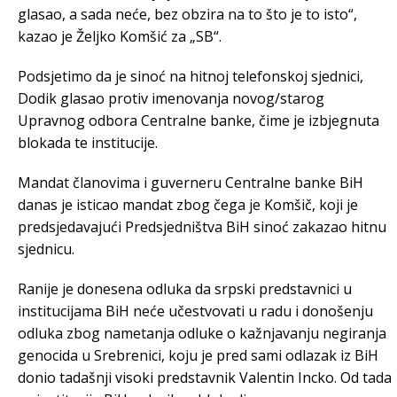
glasao, a sada neće, bez obzira na to što je to isto“,
kazao je Željko Komšić za „SB“.
Podsjetimo da je sinoć na hitnoj telefonskoj sjednici,
Dodik glasao protiv imenovanja novog/starog
Upravnog odbora Centralne banke, čime je izbjegnuta
blokada te institucije.
Mandat članovima i guverneru Centralne banke BiH
danas je isticao mandat zbog čega je Komšič, koji je
predsjedavajući Predsjedništva BiH sinoć zakazao hitnu
sjednicu.
Ranije je donesena odluka da srpski predstavnici u
institucijama BiH neće učestvovati u radu i donošenju
odluka zbog nametanja odluke o kažnjavanju negiranja
genocida u Srebrenici, koju je pred sami odlazak iz BiH
donio tadašnji visoki predstavnik Valentin Incko. Od tada