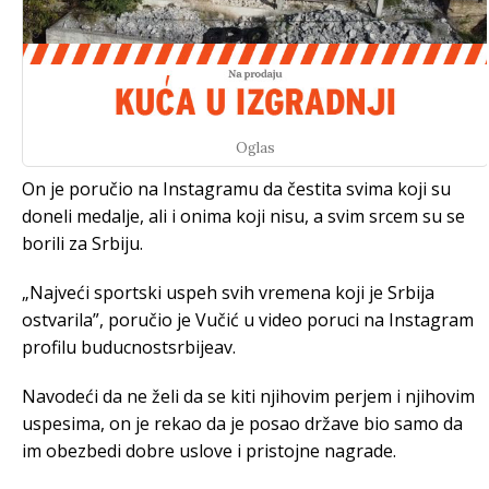
Oglas
On je poručio na Instagramu da čestita svima koji su
doneli medalje, ali i onima koji nisu, a svim srcem su se
borili za Srbiju.
„Najveći sportski uspeh svih vremena koji je Srbija
ostvarila”, poručio je Vučić u video poruci na Instagram
profilu buducnostsrbijeav.
Navodeći da ne želi da se kiti njihovim perjem i njihovim
uspesima, on je rekao da je posao države bio samo da
im obezbedi dobre uslove i pristojne nagrade.