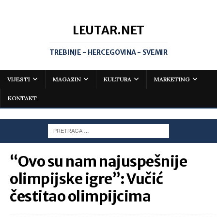
LEUTAR.NET
TREBINJE - HERCEGOVINA - SVEMIR
VIJESTI
MAGAZIN
KULTURA
MARKETING
KONTAKT
“Ovo su nam najuspešnije
olimpijske igre”: Vučić
čestitao olimpijcima