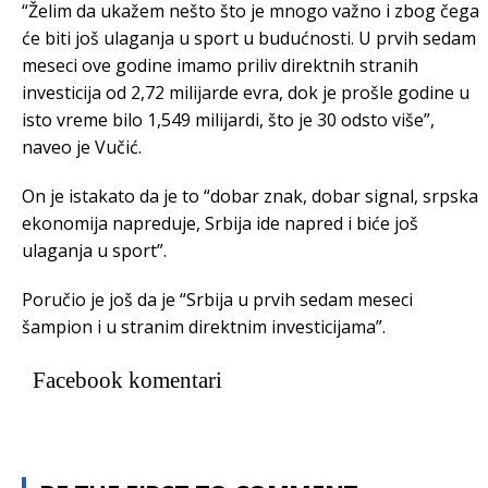
“Želim da ukažem nešto što je mnogo važno i zbog čega
će biti još ulaganja u sport u budućnosti. U prvih sedam
meseci ove godine imamo priliv direktnih stranih
investicija od 2,72 milijarde evra, dok je prošle godine u
isto vreme bilo 1,549 milijardi, što je 30 odsto više”,
naveo je Vučić.
On je istakato da je to “dobar znak, dobar signal, srpska
ekonomija napreduje, Srbija ide napred i biće još
ulaganja u sport”.
Poručio je još da je “Srbija u prvih sedam meseci
šampion i u stranim direktnim investicijama”.
Facebook komentari