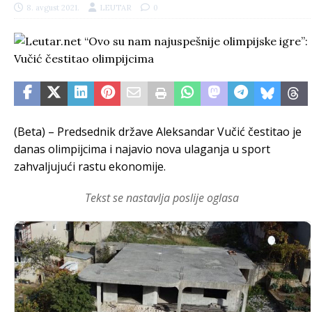
8. avgust 2021.
LEUTAR
0
(Beta) – Predsednik države Aleksandar Vučić čestitao je
danas olimpijcima i najavio nova ulaganja u sport
zahvaljujući rastu ekonomije.
Tekst se nastavlja poslije oglasa