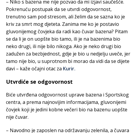
– Niko s bazena me nije pozvao da mi izjavi saučešće.
Pokrenuću postupak da se utvrdi odgovornost,
trenutno sam pod stresom, ali želim da se sazna ko je
kriv za smrt mog djeteta. Zanima me ko je postavio
gluvonijemog čovjeka da radi kao čuvar bazena? Pitam
se da li je on uopšte bio tamo, ili je na bazenima bio
neko drugi, ili nije bilo nikoga. Ako je neko drugi bio
zadužen za bezbjednost, gdje je bio u nedjelju uveče, jer
tamo nije bio, u suprotnom bi morao da vidi da se dijete
davi – kaže očajni otac za
Kurir.
Utvrdiće se odgovornost
Biće utvrđena odgovornost uprave bazena i Sportskog
centra, a prema najnovijim informacijama, gluvonijemi
čovjek koji je jedini kobne večeri bio na bazenu uopšte
nije čuvar.
– Navodno je zaposlen na održavanju zelenila, a čuvara