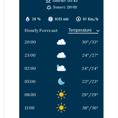
Sunrise:
05:43
Sunset:
20:01
28 %
1013 mb
10 Km/h
Hourly Forecast
20:00
30
°
/
33
°
23:00
24
°
/
27
°
02:00
24
°
/
24
°
05:00
23
°
/
23
°
08:00
29
°
/
29
°
11:00
36
°
/
36
°