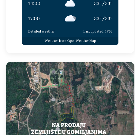
14:00
33
°
/
33
°
17:00
33
°
/
33
°
Detailed weather
Last updated: 17:16
Weather from OpenWeatherMap