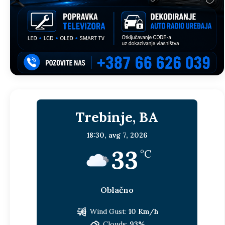
Trebinje, BA
18:30,
avg 7, 2026
33
°C
Oblačno
Wind Gust:
10 Km/h
Clouds:
93%