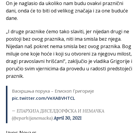
On je naglasio da ukoliko nam budu ovakvi praznični
dani, onda će to biti od velikog značaja i za one buduće
dane.
„I druge praznike ćemo tako slaviti, jer nijedan drugi ne
postoji bez ovog praznika, niti ima smisla bez njega.
Nijedan naš pokret nema smisla bez ovog praznika. Bog
miluje one koje hoće i koji su otvoreni za njegovu milost,
dragi pravoslavni hrišćani“, zaključio je vladika Grigorije i
poručio svim vjernicima da provedu u radosti predstojeći
praznik.
Васкршња порука – Епископ Григорије
pic.twitter.com/VeXABVHTCL
— ЕПАРХИЈА ДИСЕЛДОРФСКА И НЕМАЧКА
(@eparhijanemacka)
April 30, 2021
Izvor: Nova.rs