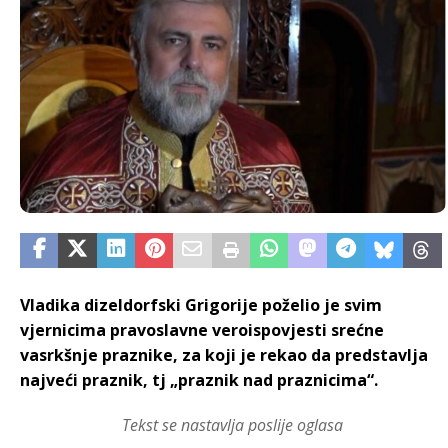
Vladika dizeldorfski Grigorije poželio je svim
vjernicima pravoslavne veroispovjesti srećne
vasrkšnje praznike, za koji je rekao da predstavlja
najveći praznik, tj „praznik nad praznicima“.
Tekst se nastavlja poslije oglasa