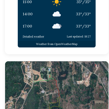
11:00
35
°
/
35
°
14:00
33
°
/
33
°
17:00
33
°
/
33
°
Detailed weather
Last updated: 18:27
Weather from OpenWeatherMap