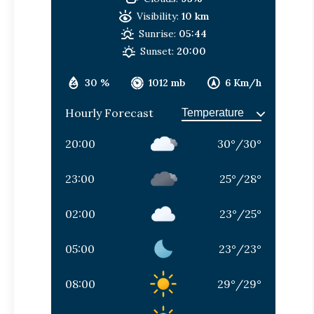
Visibility:
10 km
Sunrise:
05:44
Sunset:
20:00
30 %
1012 mb
6 Km/h
Hourly Forecast
20:00
30
°
/
30
°
23:00
25
°
/
28
°
02:00
23
°
/
25
°
05:00
23
°
/
23
°
08:00
29
°
/
29
°