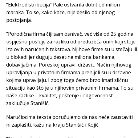
“Elektrodistribucija” Pale ostvarila dobit od milion
maraka. To se, kako kaže, nije desilo od njenog
postojanja.
“Porodična firma čiji sam osnivač, već više od 25 godina
uspješno posluje za razliku od preduzeća onih koji stoje
iza ovih naručenih tekstova. Njihove firme su u stečaju ili
u blokadi jer duguju desetine miliona bankama,
dobavljačima, Poreskoj upravi, državi… Način njihovog
upravljanja u privatnim firmama prenijeli su u državne
kojima upravljaju. I zbog toga ćemo brzo imati sličnu
situaciju kao što je u njihovim privatnim firmama. To su
naše razlike – kvalitet, poštenje i odgovornost”,
zaključuje Stanišić.
Naručiocima teksta poručujemo da nas neće zaustaviti
ni zaplašiti, kažu na kraju Stanišić i Kojić.