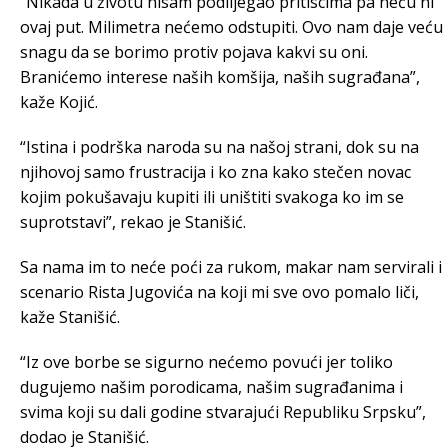
“Nikada u životu nisam podlijegao pritiscima pa neću ni
ovaj put. Milimetra nećemo odstupiti. Ovo nam daje veću
snagu da se borimo protiv pojava kakvi su oni.
Branićemo interese naših komšija, naših sugrađana”,
kaže Kojić.
“Istina i podrška naroda su na našoj strani, dok su na
njihovoj samo frustracija i ko zna kako stečen novac
kojim pokušavaju kupiti ili uništiti svakoga ko im se
suprotstavi”, rekao je Stanišić.
Sa nama im to neće poći za rukom, makar nam servirali i
scenario Rista Jugovića na koji mi sve ovo pomalo liči,
kaže Stanišić.
“Iz ove borbe se sigurno nećemo povući jer toliko
dugujemo našim porodicama, našim sugrađanima i
svima koji su dali godine stvarajući Republiku Srpsku”,
dodao je Stanišić.