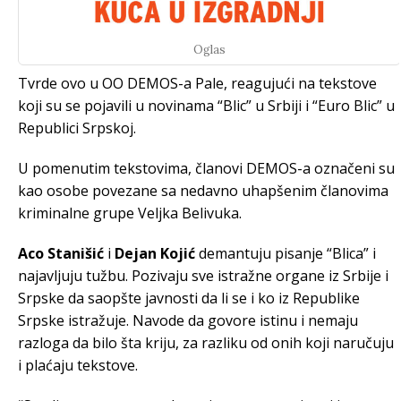
Oglas
Tvrde ovo u OO DEMOS-a Pale, reagujući na tekstove
koji su se pojavili u novinama “Blic” u Srbiji i “Euro Blic” u
Republici Srpskoj.
U pomenutim tekstovima, članovi DEMOS-a označeni su
kao osobe povezane sa nedavno uhapšenim članovima
kriminalne grupe Veljka Belivuka.
Aco Stanišić
i
Dejan Kojić
demantuju pisanje “Blica” i
najavljuju tužbu. Pozivaju sve istražne organe iz Srbije i
Srpske da saopšte javnosti da li se i ko iz Republike
Srpske istražuje. Navode da govore istinu i nemaju
razloga da bilo šta kriju, za razliku od onih koji naručuju
i plaćaju tekstove.