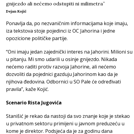
Dejan Kojić
Ponavlja da, po nezvaničnim informacijama koje imaju,
iza tekstova stoje pojedinci iz OC Jahorina i jedne
opozicione političke partije.
“Oni imaju jedan zajednički interes na Jahorini. Milioni su
u pitanju. Mi smo udarili u osinje gnijezdo. Nikada
nećemo raditi protiv razvoja Jahorine, ali nećemo
dozvoliti da pojednici gazduju Jahorinom kao da je
njihova đedovina. Odbornici u SO Pale će određivati
pravila”, kaže Kojić.
Scenario Rista Jugovića
Stanišić je rekao da nastoji da svo znanje koje je stekao
u privatnom sektoru primijeni u javnom preduzeću u
kome je direktor. Podsjeća da je za godinu dana