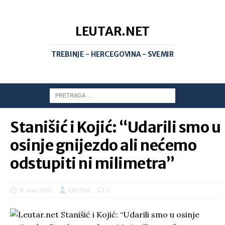
LEUTAR.NET
TREBINJE - HERCEGOVINA - SVEMIR
Stanišić i Kojić: “Udarili smo u
osinje gnijezdo ali nećemo
odstupiti ni milimetra”
15. mart 2021.
LEUTAR
0