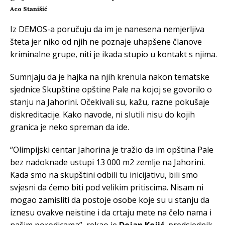
Aco Stanišić
Iz DEMOS-a poručuju da im je nanesena nemjerljiva
šteta jer niko od njih ne poznaje uhapšene članove
kriminalne grupe, niti je ikada stupio u kontakt s njima.
Sumnjaju da je hajka na njih krenula nakon tematske
sjednice Skupštine opštine Pale na kojoj se govorilo o
stanju na Jahorini. Očekivali su, kažu, razne pokušaje
diskreditacije. Kako navode, ni slutili nisu do kojih
granica je neko spreman da ide.
“Olimpijski centar Jahorina je tražio da im opština Pale
bez nadoknade ustupi 13 000 m2 zemlje na Jahorini.
Kada smo na skupštini odbili tu inicijativu, bili smo
svjesni da ćemo biti pod velikim pritiscima. Nisam ni
mogao zamisliti da postoje osobe koje su u stanju da
iznesu ovakve neistine i da crtaju mete na čelo nama i