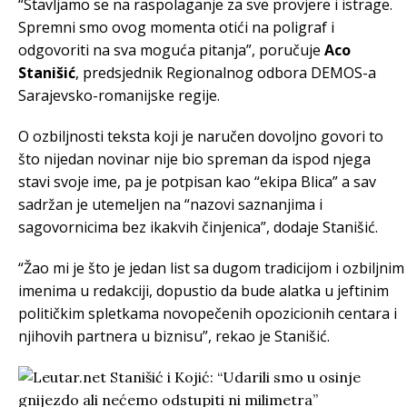
“Stavljamo se na raspolaganje za sve provjere i istrage.
Spremni smo ovog momenta otići na poligraf i
odgovoriti na sva moguća pitanja”, poručuje
Aco
Stanišić
, predsjednik Regionalnog odbora DEMOS-a
Sarajevsko-romanijske regije.
O ozbiljnosti teksta koji je naručen dovoljno govori to
što nijedan novinar nije bio spreman da ispod njega
stavi svoje ime, pa je potpisan kao “ekipa Blica” a sav
sadržan je utemeljen na “nazovi saznanjima i
sagovornicima bez ikakvih činjenica”, dodaje Stanišić.
“Žao mi je što je jedan list sa dugom tradicijom i ozbiljnim
imenima u redakciji, dopustio da bude alatka u jeftinim
političkim spletkama novopečenih opozicionih centara i
njihovih partnera u biznisu”, rekao je Stanišić.