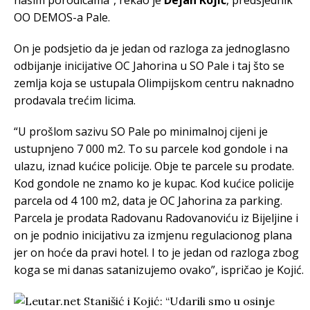
našim porodicama”, rekao je
Dejan Kojić
, predsjednik
OO DEMOS-a Pale.
On je podsjetio da je jedan od razloga za jednoglasno
odbijanje inicijative OC Jahorina u SO Pale i taj što se
zemlja koja se ustupala Olimpijskom centru naknadno
prodavala trećim licima.
“U prošlom sazivu SO Pale po minimalnoj cijeni je
ustupnjeno 7 000 m2. To su parcele kod gondole i na
ulazu, iznad kućice policije. Obje te parcele su prodate.
Kod gondole ne znamo ko je kupac. Kod kućice policije
parcela od 4 100 m2, data je OC Jahorina za parking.
Parcela je prodata Radovanu Radovanoviću iz Bijeljine i
on je podnio inicijativu za izmjenu regulacionog plana
jer on hoće da pravi hotel. I to je jedan od razloga zbog
koga se mi danas satanizujemo ovako”, ispričao je Kojić.