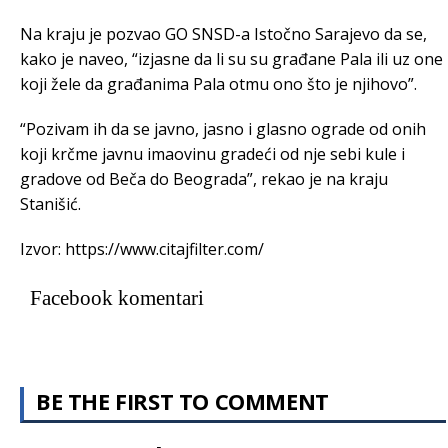
Na kraju je pozvao GO SNSD-a Istočno Sarajevo da se,
kako je naveo, “izjasne da li su su građane Pala ili uz one
koji žele da građanima Pala otmu ono što je njihovo”.
“Pozivam ih da se javno, jasno i glasno ograde od onih
koji krčme javnu imaovinu gradeći od nje sebi kule i
gradove od Beča do Beograda”, rekao je na kraju
Stanišić.
Izvor: https://www.citajfilter.com/
Facebook komentari
BE THE FIRST TO COMMENT