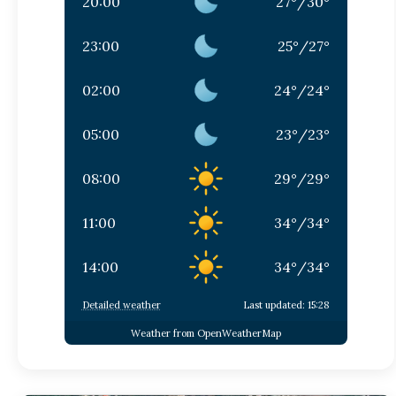
20:00
27
°
/
30
°
23:00
25
°
/
27
°
02:00
24
°
/
24
°
05:00
23
°
/
23
°
08:00
29
°
/
29
°
11:00
34
°
/
34
°
14:00
34
°
/
34
°
Detailed weather
Last updated: 15:28
Weather from OpenWeatherMap