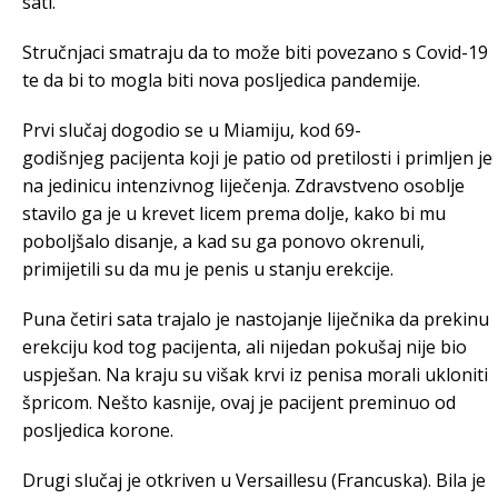
sati.
Stručnjaci smatraju da to može biti povezano s Covid-19
te da bi to mogla biti nova posljedica pandemije.
Prvi slučaj dogodio se u Miamiju, kod 69-
godišnjeg pacijenta koji je patio od pretilosti i primljen je
na jedinicu intenzivnog liječenja. Zdravstveno osoblje
stavilo ga je u krevet licem prema dolje, kako bi mu
poboljšalo disanje, a kad su ga ponovo okrenuli,
primijetili su da mu je penis u stanju erekcije.
Puna četiri sata trajalo je nastojanje liječnika da prekinu
erekciju kod tog pacijenta, ali nijedan pokušaj nije bio
uspješan. Na kraju su višak krvi iz penisa morali ukloniti
špricom. Nešto kasnije, ovaj je pacijent preminuo od
posljedica korone.
Drugi slučaj je otkriven u Versaillesu (Francuska). Bila je