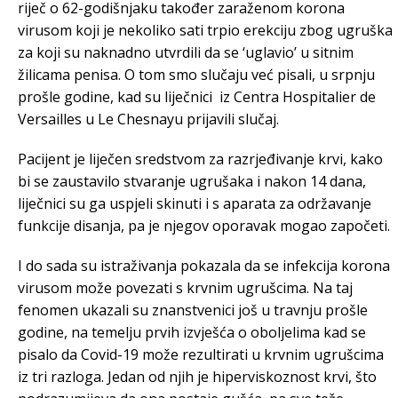
riječ o 62-godišnjaku također zaraženom korona
virusom koji je nekoliko sati trpio erekciju zbog ugruška
za koji su naknadno utvrdili da se ‘uglavio’ u sitnim
žilicama penisa. O tom smo slučaju već pisali, u srpnju
prošle godine, kad su liječnici iz Centra Hospitalier de
Versailles u Le Chesnayu prijavili slučaj.
Pacijent je liječen sredstvom za razrjeđivanje krvi, kako
bi se zaustavilo stvaranje ugrušaka i nakon 14 dana,
liječnici su ga uspjeli skinuti i s aparata za održavanje
funkcije disanja, pa je njegov oporavak mogao započeti.
I do sada su istraživanja pokazala da se infekcija korona
virusom može povezati s krvnim ugrušcima. Na taj
fenomen ukazali su znanstvenici još u travnju prošle
godine, na temelju prvih izvješća o oboljelima kad se
pisalo da Covid-19 može rezultirati u krvnim ugrušcima
iz tri razloga. Jedan od njih je hiperviskoznost krvi, što