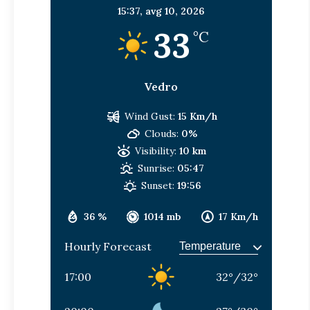
15:37,
avg 10, 2026
33
°C
Vedro
Wind Gust:
15 Km/h
Clouds:
0%
Visibility:
10 km
Sunrise:
05:47
Sunset:
19:56
36 %
1014 mb
17 Km/h
Hourly Forecast
17:00
32
°
/
32
°