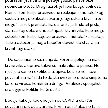
podrazumijeva da ona postaje gušća, pa sve teže
neometano teče. Drugi uzrok je hiperkoagulabilnost.
Naime, kemikalije proizvedene reakcijom imunološkog
sustava mogu olakšati stvaranje ugruška u krvi. I treći
mogući uzrok je endotelna disfunkcija. Endotel je sloj
stanica koji oblaže unutrašnjost krvnih žila, koje mogu
oštetiti kemikalije koje su proizvod imunološke reakcije.
Takva oštećenja mogu također dovesti do stvaranja
krvnih ugrušaka.
– Do sada imamo saznanja da korona djeluje na male
krvne žile, a upravo takve su male žilice u penisu. No,
riječ je o samo nekoliko slučajeva, koje se ne može
povezati na način da to doista uvrstimo u listu simptoma
korona virusa, komentira dr. Igor Grubišić, specijalist
urologije iz Poliklinike Grubišić.
Dodaje kako je kod oboljelih od COVID-a utvrđen
povećani rizik od stvaranja krvnih ugrušaka, no taj je