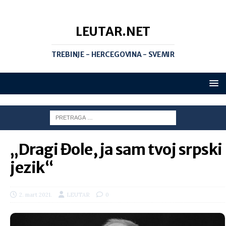
LEUTAR.NET
TREBINJE - HERCEGOVINA - SVEMIR
„Dragi Đole, ja sam tvoj srpski
jezik“
2. mart 2021.
LEUTAR
0