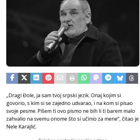
„Dragi Đole, ja sam tvoj srpski jezik. Onaj kojim si
govorio, s kim si se zajedno udvarao, i na kom si pisao
svoje pesme. Pišem ti ovo pismo ne bih li ti barem malo
zahvalio na svemu onome što si učinio za mene“, čitao je
Nele Karajlić.