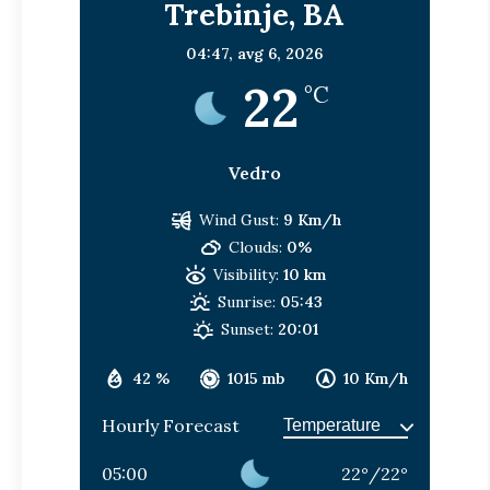
Trebinje, BA
04:47,
avg 6, 2026
22
°C
Vedro
Wind Gust:
9 Km/h
Clouds:
0%
Visibility:
10 km
Sunrise:
05:43
Sunset:
20:01
42 %
1015 mb
10 Km/h
Hourly Forecast
05:00
22
°
/
22
°