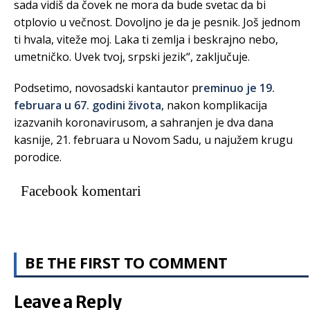
sada vidiš da čovek ne mora da bude svetac da bi
otplovio u večnost. Dovoljno je da je pesnik. Još jednom
ti hvala, viteže moj. Laka ti zemlja i beskrajno nebo,
umetničko. Uvek tvoj, srpski jezik“, zaključuje.
Podsetimo, novosadski kantautor p
reminuo je 19.
februara u 67. godini života
, nakon komplikacija
izazvanih koronavirusom, a sahranjen je dva dana
kasnije, 21. februara u Novom Sadu, u najužem krugu
porodice.
Facebook komentari
BE THE FIRST TO COMMENT
Leave a Reply