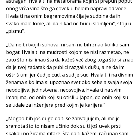
astragan. Hvala ti na metaforama kojih si prepun poput
onog vrča vina što ga čovek u belom napravi od vode.
Hvala ti na onim bagremovima čija je sudbina da ih
svako malo lome, ali da nikad ne budu slomljeni“, stoji u
„pismu“.
„Da ne bi tvojih stihova, ni sam ne bih znao koliko sam
bogat. Hvala ti na mudrosti kojom se nisi razmetao, ne
zato što nisi imao šta da kažeš već zbog toga što si znao
da je tvoj zadatak da publici razgališ dušu, a ne da im
oštriš um, jer ćud je ćud, a sud je sud. Hvala ti i na divnim
ženama s kojima si upoznao svet oko sebe a svaja svoja
neodoljiva, jedinstvena, neosvojiva. Hvala ti na svim
imanjima, od onih koji su otišli u Japan, do onih koji su
se udale za inženjera pred kojim je karijera.“
„Mogao bih još dugo da ti se zahvaljujem, ali me je
sramota što to nisam učinio dok su ti još uvek prsti
skakali po žicama gitare. Šta da ti kažem, računao sam