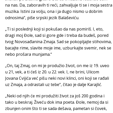
na nas. Da, zaboravih ti reći, zahvaljuje ti se i moja sestra
muzika. Istini za volju, ona i ja dugo nismo u dobrim
odnosima“, piše srpski jezik Balaševiću.
„Ti si poslednji koji si pokušao da nas pomiriš. I, eto,
dragi moj Đole, sad si gore gde i treba da budeš, pored
tvog Novosađanina Zmaja. Sad se pokopljajte stihovima,
bacajte rime, slavite moje ime, uzburkajte svemir, nek se
nebo prošara munjama.“
„On, taj Zmaj, on mi je produžio život, on me iz 19. uveo
u 21, vek, a ti ćeš iz 20. u 22. vek. I, ne brini, Ulicom
Jovana Cvijića već pišu neki novi klinci, oni koji se rađali
uz Zmaja, a odrastali uz tebe“, čitao je dalje Karajlić.
„Neki od njih će mi produžiti život za još 200 godina i
tako u beskraj. Živeću dok ima poeta. Đole, nemoj da si
zbunjen onim što ti se sada dešava, pametan si čovek,