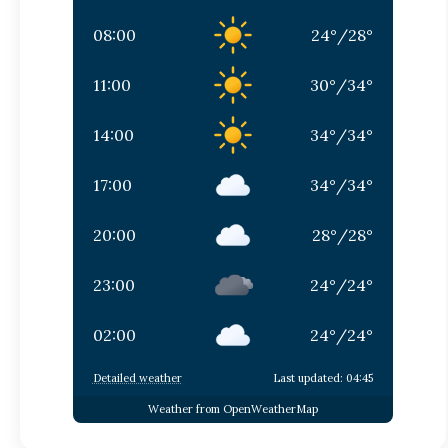
08:00
24
°
/
28
°
11:00
30
°
/
34
°
14:00
34
°
/
34
°
17:00
34
°
/
34
°
20:00
28
°
/
28
°
23:00
24
°
/
24
°
02:00
24
°
/
24
°
Detailed weather
Last updated: 04:45
Weather from OpenWeatherMap