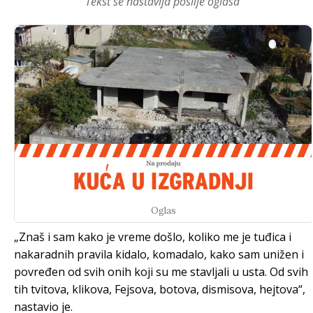
Tekst se nastavlja poslije oglasa
Oglas
„Znaš i sam kako je vreme došlo, koliko me je tuđica i
nakaradnih pravila kidalo, komadalo, kako sam unižen i
povređen od svih onih koji su me stavljali u usta. Od svih
tih tvitova, klikova, Fejsova, botova, dismisova, hejtova“,
nastavio je.