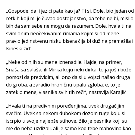
„Gospode, da li jezici pate kao ja? Ti si, Đole, bio jedan od
retkih koji mi je čuvao dostojanstvo, da tebe ne bi, mislio
bih da sam sebe ne mogu da razumem. Đole, hvala ti na
svim onim neočekivanim rimama kojim si od mene
pravio jedinstvenu nisku bisera čija bi dužina premašila i
Kineski zid“.
„Neke od njih su mene iznenadile. Hajde, na primer,
Snaša sa salaša, ili Mirka koju neki dirka, to ja još i bože
pomozi da predvidim, ali ono da si u vojsci našao druga
do groba, a zaradio hroničnu upalu zgloba, e, to je
zateklo mene, vlasnika svih tih reči“, nastavlja Karajlić.
„Hvala ti na predivnim poređenjima, uvek drugačijim i
svežim. Uvek sa nekom dubokom dozom tuge koju si
iscrpio u svoje najlepše stihove. Bilo je pesnika koji su
me do neba uzdizali, ali je samo kod tebe mahovina kao