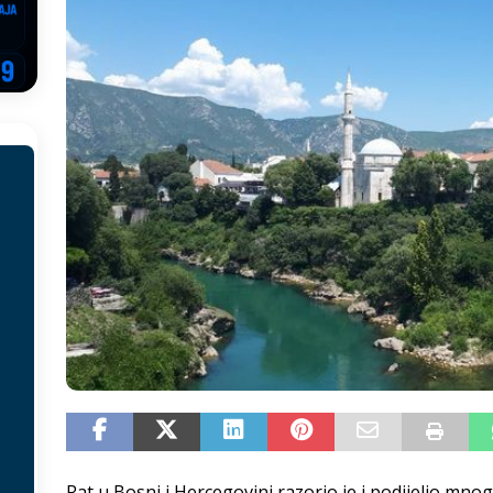
EGOVINA
o!
REPUBLIKA SRPSKA
 u sukobu, pogotovo nisu zbog Eleka
LIČNI STAV
ve im prepustimo, ostaće nam samo siledžije i tišina
BOSNA I
 računi
REPUBLIKA SRPSKA
onačelnik Splita, Željko Kerum
SVIJET
Rat u Bosni i Hercegovini razorio je i podijelio mnog