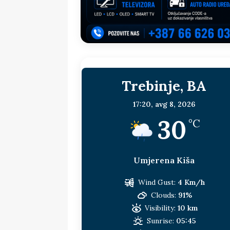
sljedeća meta!?
BOSNA I HERC
[ 14. jul 2026. ]
Budimiru je jako ža
[ 13. jul 2026. ]
Dodik i Vučić nisu
[ 11. jul 2026. ]
Ako se povučemo i s
Trebinje, BA
HERCEGOVINA
[ 9. jul 2026. ]
RTRS-u blokirani svi
17:20,
avg 8, 2026
30
[ 30. jul 2026. ]
Uhapšen bivši grad
°C
Umjerena Kiša
Wind Gust:
4 Km/h
Clouds:
91%
Visibility:
10 km
Sunrise:
05:45