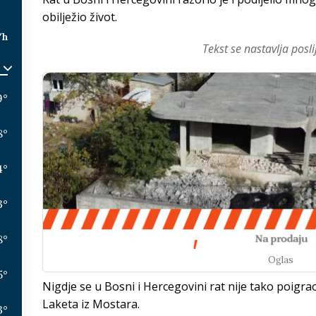
obilježio život.
/h
Tekst se nastavlja posli
9
°
8
°
4
°
3
°
8
°
Oglas
5
°
Nigdje se u Bosni i Hercegovini rat nije tako poigr
Laketa iz Mostara.
3
°