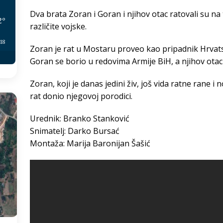
Dva brata Zoran i Goran i njihov otac ratovali su na tri
2
°
različite vojske.
:18
Zoran je rat u Mostaru proveo kao pripadnik Hrvat
Goran se borio u redovima Armije BiH, a njihov otac
Zoran, koji je danas jedini živ, još vida ratne rane 
rat donio njegovoj porodici.
Urednik: Branko Stanković
Snimatelj: Darko Bursać
Montaža: Marija Baronijan Šašić