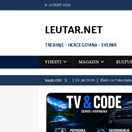
8. AVGUST 2026.
LEUTAR.NET
TREBINJE - HERCEGOVINA - SVEMIR
VIJESTI
MAGAZIN
KULTU
[ 20. jul 2026. ]
Zlato za Vuka Jank
NASLOVI
matematičkoj olimpijadi
VIJEST
[ 19. jul 2026. ]
Da li i obraz ima ci
[ 16. jul 2026. ]
Mile će da ti oprost
[ 16. jul 2026. ]
Krediti i dugovi El
[ 15. jul 2026. ]
Politički potres u 