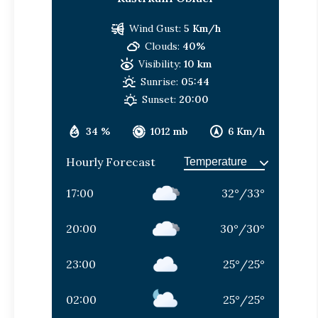
Wind Gust:
5 Km/h
Clouds:
40%
Visibility:
10 km
Sunrise:
05:44
Sunset:
20:00
34 %
1012 mb
6 Km/h
Hourly Forecast
17:00
32
°
/
33
°
20:00
30
°
/
30
°
23:00
25
°
/
25
°
02:00
25
°
/
25
°