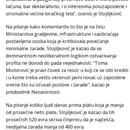
tačuna, bar deklarativno, i o interesima poluzaposlene i
siromašne većine biračkog tela”, ocenio je Stojiljković.
Na pitanje kako komentariše to što je na čelu
Ministarstva gradjevine, infrastrukture i saobraćaja
postavljena osoba koja je kritikovala povećanje
minimalne zarade, Stojiljković je kazao da se
dominantnom neoliberalnom logikom ostvarivanja
profita ne dovodi do pada nejednakosti. “Toma
Momirović je pravi čovek za resor u koji će se sliti krediti
i u kome treba vešto okrenuti javni novac uz zaposlene
sretne što su očuvali poslove i zarade”, kazao je
predsednik Nezavisnosti.
Na pitanje koliko ljudi danas prima platu koja je manja
od prosečne neto plate, Stojiljković je kazao da tih
prosečnih 520 evra skriva činjenicu da je najčešća,
medijalna zarada manja od 400 evra.