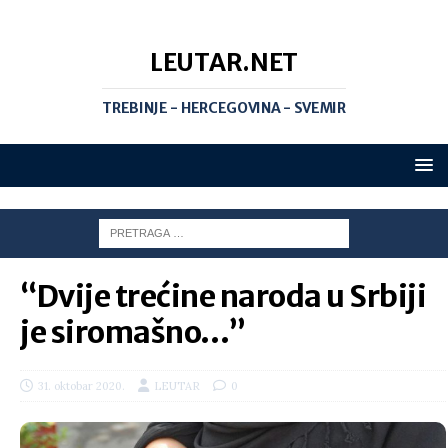
LEUTAR.NET
TREBINJE - HERCEGOVINA - SVEMIR
“Dvije trećine naroda u Srbiji
je siromašno…”
31. oktobar 2020.
LEUTAR
0