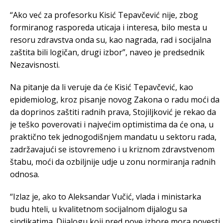
“Ako već za profesorku Kisić Tepavčević nije, zbog
formiranog rasporeda uticaja i interesa, bilo mesta u
resoru zdravstva onda su, kao nagrada, rad i socijalna
zaštita bili logičan, drugi izbor”, naveo je predsednik
Nezavisnosti.
Na pitanje da li veruje da će Kisić Tepavčević, kao
epidemiolog, kroz pisanje novog Zakona o radu moći da
da doprinos zaštiti radnih prava, Stojiljković je rekao da
je teško poverovati i najvećim optimistima da će ona, u
praktično tek jednogodišnjem mandatu u sektoru rada,
zadržavajući se istovremeno i u kriznom zdravstvenom
štabu, moći da ozbiljnije udje u zonu normiranja radnih
odnosa.
“Izlaz je, ako to Aleksandar Vučić, vlada i ministarka
budu hteli, u kvalitetnom socijalnom dijalogu sa
sindikatima. Dijalogu koji pred nove izbore mora povesti