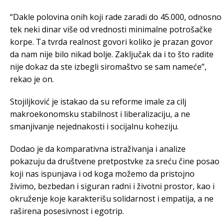
“Dakle polovina onih koji rade zaradi do 45.000, odnosno
tek neki dinar više od vrednosti minimalne potrošačke
korpe. Ta tvrda realnost govori koliko je prazan govor
da nam nije bilo nikad bolje. Zaključak da i to što radite
nije dokaz da ste izbegli siromaštvo se sam nameće”,
rekao je on.
Stojiljković je istakao da su reforme imale za cilj
makroekonomsku stabilnost i liberalizaciju, a ne
smanjivanje nejednakosti i socijalnu koheziju.
Dodao je da komparativna istraživanja i analize
pokazuju da društvene pretpostvke za sreću čine posao
koji nas ispunjava i od koga možemo da pristojno
živimo, bezbedan i siguran radni i životni prostor, kao i
okruženje koje karakterišu solidarnost i empatija, a ne
raširena posesivnost i egotrip.