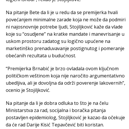
Na pitanje Bete da li je u redu da se premijerka hvali
povećanjem minimalne zarade koja ne može da podmiri
ni najosnovnije potrebe ljudi, Stojiljković kaže da vlade
koje su “osudjene” na kratke mandate i manevrisanje u
uskom prostoru zadatog su logično upućene na
marketinško prenaduvavanje postignutog i pomeranje
obećanih rezultata u budućnost.
“Premijerka Brnabić je brzo ovladala ovom ključnom
političkom veštinom koja nije naročito argumentativno
ubedljiva, ali je dovoljna da održi poverenje lakovernih”,
ocenio je Stojiljković.
Na pitanje da li je dobra odluka to što je na čelu
Ministarstva za rad, socijalna i boračka pitanja
postavljen epidemiolog, Stojiljković je kazao da očekuje
da će rad Darije Kisić Tepavčević biti koristan.