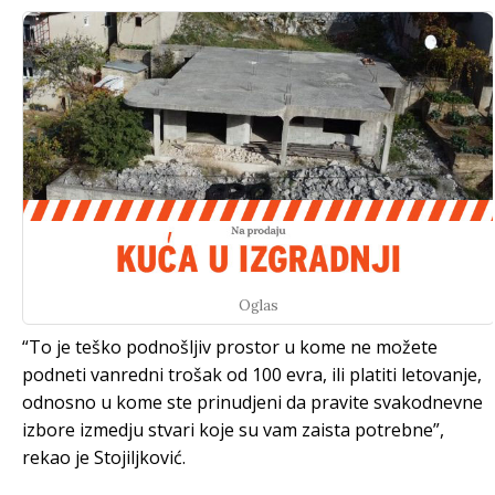
Oglas
“To je teško podnošljiv prostor u kome ne možete
podneti vanredni trošak od 100 evra, ili platiti letovanje,
odnosno u kome ste prinudjeni da pravite svakodnevne
izbore izmedju stvari koje su vam zaista potrebne”,
rekao je Stojiljković.