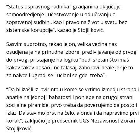
“Status uspravnog radnika i gradjanina uključuje
samoodredjenje i učestvovanje u odlučivanju o
sopstvenoj sudbini, kao i pravo na život u svetu bez
sistemske korupcije”, kazao je Stojiljković.
Sasvim suprotno, rekao je on, velika većina nas
osudjena je na prinudne izbore, preživljavanje od prvog
do prvog, pristajanje na logiku “budi sretan što imaš
kakav takav posao i ne talasaj, zaboravi ideale jer je to
za naivce i ugradi se i učlani se gde treba”.
“Da bi izašli iz lavirinta u kome se vrtimo izmedju straha i
apatije na jednoj i bahatosti i pohlepe na drugoj strani
socijalne piramide, prvo treba da poverujemo da postoji
izlaz. Da stavimo prst na čelo, a onda i da napravimo prvi
korak”, zaključio je predsednik UGS Nezavisnost Zoran
Stojiljković.