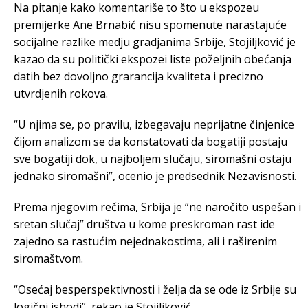
Na pitanje kako komentariše to što u ekspozeu
premijerke Ane Brnabić nisu spomenute narastajuće
socijalne razlike medju gradjanima Srbije, Stojiljković je
kazao da su politički ekspozei liste poželjnih obećanja
datih bez dovoljno grarancija kvaliteta i precizno
utvrdjenih rokova.
“U njima se, po pravilu, izbegavaju neprijatne činjenice
čijom analizom se da konstatovati da bogatiji postaju
sve bogatiji dok, u najboljem slučaju, siromašni ostaju
jednako siromašni”, ocenio je predsednik Nezavisnosti.
Prema njegovim rečima, Srbija je “ne naročito uspešan i
sretan slučaj” društva u kome preskroman rast ide
zajedno sa rastućim nejednakostima, ali i raširenim
siromaštvom.
“Osećaj besperspektivnosti i želja da se ode iz Srbije su
logični ishodi”, rekao je Stojiljković.