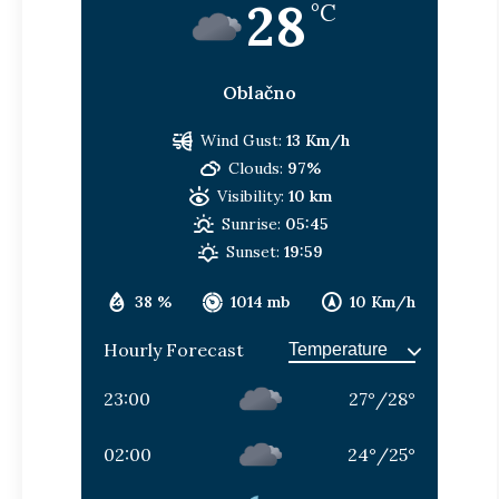
28
°C
Oblačno
Wind Gust:
13 Km/h
Clouds:
97%
Visibility:
10 km
Sunrise:
05:45
Sunset:
19:59
38 %
1014 mb
10 Km/h
Hourly Forecast
23:00
27
°
/
28
°
02:00
24
°
/
25
°