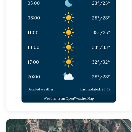
05:00
23
°
/
23
°
08:00
28
°
/
28
°
11:00
35
°
/
35
°
14:00
33
°
/
33
°
17:00
32
°
/
32
°
20:00
28
°
/
28
°
Detailed weather
Last updated: 20:05
Weather from OpenWeatherMap