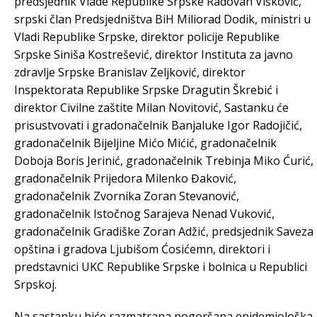
predsjednik Vlade Republike Srpske Radovan Višković,
srpski član Predsjedništva BiH Miliorad Dodik, ministri u
Vladi Republike Srpske, direktor policije Republike
Srpske Siniša Kostrešević, direktor Instituta za javno
zdravlje Srpske Branislav Zeljković, direktor
Inspektorata Republike Srpske Dragutin Škrebić i
direktor Civilne zaštite Milan Novitović, Sastanku će
prisustvovati i gradonačelnik Banjaluke Igor Radojičić,
gradonačelnik Bijeljine Mićo Mićić, gradonačelnik
Doboja Boris Јerinić, gradonačelnik Trebinja Miko Ćurić,
gradonačelnik Prijedora Milenko Đaković,
gradonačelnik Zvornika Zoran Stevanović,
gradonačelnik Istočnog Sarajeva Nenad Vuković,
gradonačelnik Gradiške Zoran Adžić, predsjednik Saveza
opština i gradova Ljubišom Ćosićemn, direktori i
predstavnici UKC Republike Srpske i bolnica u Republici
Srpskoj.
Na sastanku biće razmatrana pogoršana epidemiološka