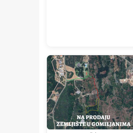
17:00
33
°
/
3
Detailed weather
Last updated: 19
Weather from OpenWeatherMap