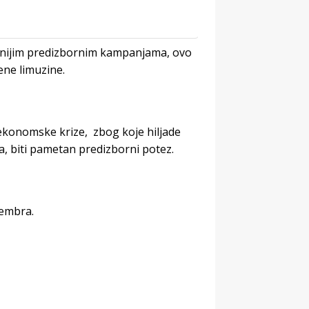
 ranijim predizbornim kampanjama, ovo
ene limuzine.
 ekonomske krize, zbog koje hiljade
, biti pametan predizborni potez.
vembra.