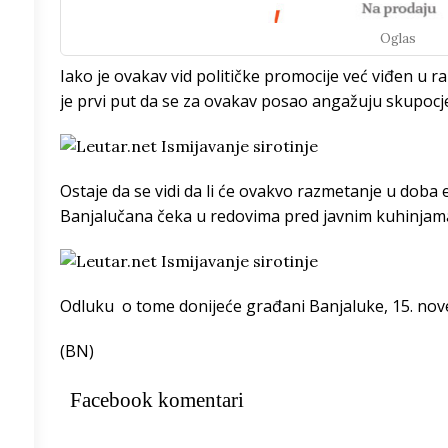
Oglas
/h
Iako je ovakav vid političke promocije već viđen u
je prvi put da se za ovakav posao angažuju skupocj
0
°
8
°
Ostaje da se vidi da li će ovakvo razmetanje u doba
Banjalučana čeka u redovima pred javnim kuhinjama
5
°
3
°
Odluku o tome donijeće građani Banjaluke, 15. no
9
°
(BN)
5
°
Facebook komentari
3
°