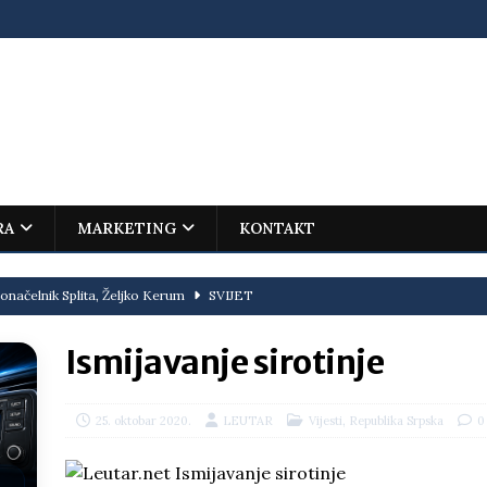
RA
MARKETING
KONTAKT
onačelnik Splita, Željko Kerum
SVIJET
ovića – istorijski uspjeh mladog Trebinjca na Međunarodnoj
Ismijavanje sirotinje
I
jenu?
BOSNA I HERCEGOVINA
,
25. oktobar 2020.
LEUTAR
Vijesti
Republika Srpska
0
i što te tukao
LIČNI STAV
ektroprivrede pred ministrima
HERCEGOVINA