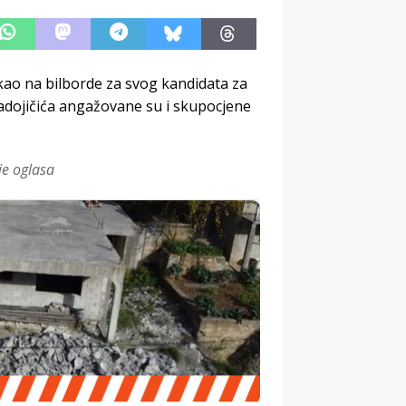
kao na bilborde za svog kandidata za
Radojičića angažovane su i skupocjene
je oglasa