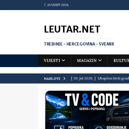
7. AVGUST 2026.
LEUTAR.NET
TREBINJE - HERCEGOVINA - SVEMIR
VIJESTI
MAGAZIN
KULTU
[ 30. jul 2026. ]
Uhapšen bivši grad
NASLOVI
[ 20. jul 2026. ]
Zlato za Vuka Jank
matematičkoj olimpijadi
VIJEST
[ 19. jul 2026. ]
Da li i obraz ima ci
[ 16. jul 2026. ]
Mile će da ti oprost
[ 16. jul 2026. ]
Krediti i dugovi El