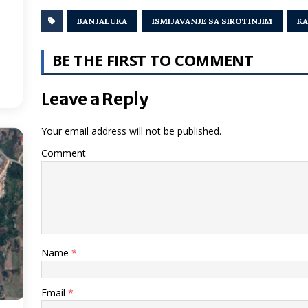
BANJALUKA
ISMIJAVANJE SA SIROTINJIM
K
3
°
BE THE FIRST TO COMMENT
:26
Leave a Reply
Your email address will not be published.
Comment
Name
*
Email
*