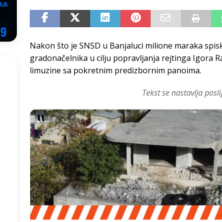
NSRS: Vukanović otkrio detalje – Stevandić krenuo na Đokića, Dodik
EGOVINA
Nakon što je SNSD u Banjaluci milione maraka spis
o!
REPUBLIKA SRPSKA
gradonačelnika u cilju popravljanja rejtinga Igora 
 u sukobu, pogotovo nisu zbog Eleka
LIČNI STAV
limuzine sa pokretnim predizbornim panoima.
ve im prepustimo, ostaće nam samo siledžije i tišina
BOSNA I
Tekst se nastavlja posli
 računi
REPUBLIKA SRPSKA