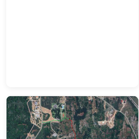
23:00
25
°
/
25
°
02:00
25
°
/
25
°
05:00
24
°
/
24
°
08:00
29
°
/
29
°
Detailed weather
Last updated: 09:45
Weather from OpenWeatherMap