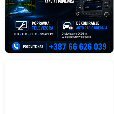
Trebinje, BA
09:45,
avg 7, 2026
33
°C
Vedro