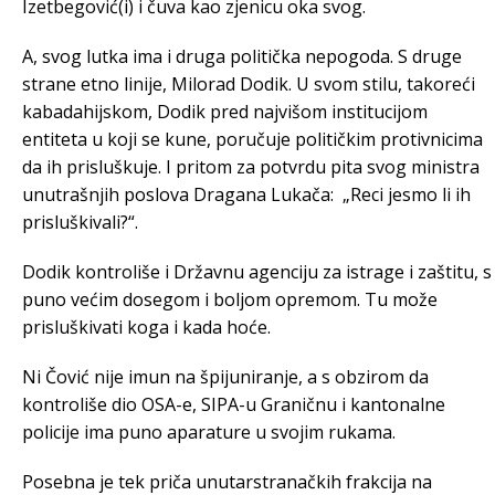
Izetbegović(i) i čuva kao zjenicu oka svog.
A, svog lutka ima i druga politička nepogoda. S druge
strane etno linije, Milorad Dodik. U svom stilu, takoreći
kabadahijskom, Dodik pred najvišom institucijom
entiteta u koji se kune, poručuje političkim protivnicima
da ih prisluškuje. I pritom za potvrdu pita svog ministra
unutrašnjih poslova Dragana Lukača: „Reci jesmo li ih
prisluškivali?“.
Dodik kontroliše i Državnu agenciju za istrage i zaštitu, s
puno većim dosegom i boljom opremom. Tu može
prisluškivati koga i kada hoće.
Ni Čović nije imun na špijuniranje, a s obzirom da
kontroliše dio OSA-e, SIPA-u Graničnu i kantonalne
policije ima puno aparature u svojim rukama.
Posebna je tek priča unutarstranačkih frakcija na