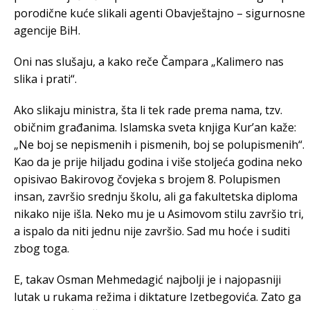
porodične kuće slikali agenti Obavještajno – sigurnosne
agencije BiH.
Oni nas slušaju, a kako reče Čampara „Kalimero nas
slika i prati“.
Ako slikaju ministra, šta li tek rade prema nama, tzv.
običnim građanima. Islamska sveta knjiga Kur’an kaže:
„Ne boj se nepismenih i pismenih, boj se polupismenih“.
Kao da je prije hiljadu godina i više stoljeća godina neko
opisivao Bakirovog čovjeka s brojem 8. Polupismen
insan, završio srednju školu, ali ga fakultetska diploma
nikako nije išla. Neko mu je u Asimovom stilu završio tri,
a ispalo da niti jednu nije završio. Sad mu hoće i suditi
zbog toga.
E, takav Osman Mehmedagić najbolji je i najopasniji
lutak u rukama režima i diktature Izetbegovića. Zato ga