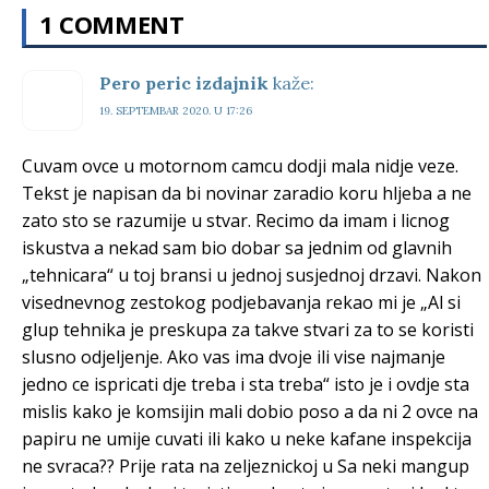
1 COMMENT
Pero peric izdajnik
kaže:
19. SEPTEMBAR 2020. U 17:26
Cuvam ovce u motornom camcu dodji mala nidje veze.
Tekst je napisan da bi novinar zaradio koru hljeba a ne
zato sto se razumije u stvar. Recimo da imam i licnog
iskustva a nekad sam bio dobar sa jednim od glavnih
„tehnicara“ u toj bransi u jednoj susjednoj drzavi. Nakon
visednevnog zestokog podjebavanja rekao mi je „Al si
glup tehnika je preskupa za takve stvari za to se koristi
slusno odjeljenje. Ako vas ima dvoje ili vise najmanje
jedno ce ispricati dje treba i sta treba“ isto je i ovdje sta
mislis kako je komsijin mali dobio poso a da ni 2 ovce na
papiru ne umije cuvati ili kako u neke kafane inspekcija
ne svraca?? Prije rata na zeljeznickoj u Sa neki mangup