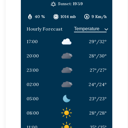
Sunset:
19:59
40 %
1014 mb
9 Km/h
Hourly Forecast
17:00
29
°
/
32
°
20:00
28
°
/
30
°
23:00
27
°
/
27
°
02:00
24
°
/
24
°
05:00
23
°
/
23
°
08:00
28
°
/
28
°
11:00
35
°
/
35
°