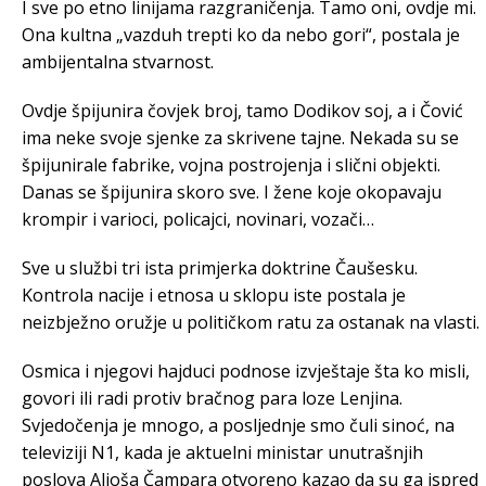
I sve po etno linijama razgraničenja. Tamo oni, ovdje mi.
Ona kultna „vazduh trepti ko da nebo gori“, postala je
ambijentalna stvarnost.
Ovdje špijunira čovjek broj, tamo Dodikov soj, a i Čović
ima neke svoje sjenke za skrivene tajne. Nekada su se
špijunirale fabrike, vojna postrojenja i slični objekti.
Danas se špijunira skoro sve. I žene koje okopavaju
krompir i varioci, policajci, novinari, vozači…
Sve u službi tri ista primjerka doktrine Čaušesku.
Kontrola nacije i etnosa u sklopu iste postala je
neizbježno oružje u političkom ratu za ostanak na vlasti.
Osmica i njegovi hajduci podnose izvještaje šta ko misli,
govori ili radi protiv bračnog para loze Lenjina.
Svjedočenja je mnogo, a posljednje smo čuli sinoć, na
televiziji N1, kada je aktuelni ministar unutrašnjih
poslova Aljoša Čampara otvoreno kazao da su ga ispred