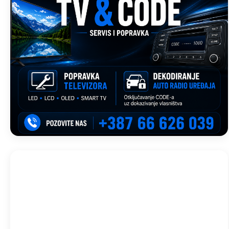
Trebinje, BA
09:52,
avg 6, 2026
33
°C