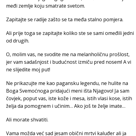
međi zemlje koju smatrate svetom.
Zapitajte se radije zašto se ta međa stalno pomjera.
Ali prije toga se zapitajte koliko ste se sami omeđili jedni
od drugih.
O, molim vas, ne svodite me na melanholičnu prošlost,
jer vam sadašnjost i budućnost izmiču pred nosem! A vi
ne slijedite moj put!
Ne prikazujte me kao pagansku legendu, ne hulite na
Boga Svemoćnoga pridajući meni išta Njagovo! Ja sam
čovjek, poput vas, iste kože i mesa, istih vlasi kose, istih
želja da pomognem i učinim… Ako još te želje imate…
Ali morate shvatiti.
Vama možda već sad jesam obični mrtvi kaluđer ali ja