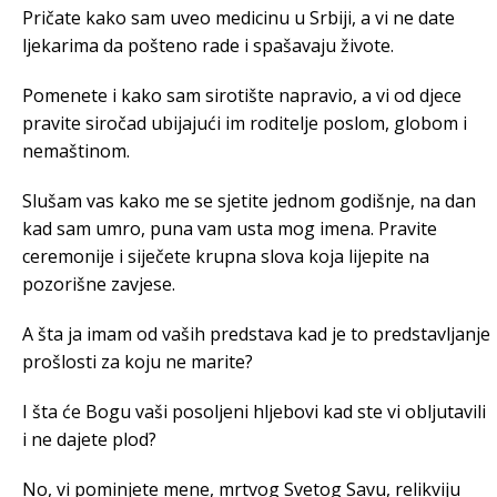
Pričate kako sam uveo medicinu u Srbiji, a vi ne date
ljekarima da pošteno rade i spašavaju živote.
Pomenete i kako sam sirotište napravio, a vi od djece
pravite siročad ubijajući im roditelje poslom, globom i
nemaštinom.
Slušam vas kako me se sjetite jednom godišnje, na dan
kad sam umro, puna vam usta mog imena. Pravite
ceremonije i siječete krupna slova koja lijepite na
pozorišne zavjese.
A šta ja imam od vaših predstava kad je to predstavljanje
prošlosti za koju ne marite?
I šta će Bogu vaši posoljeni hljebovi kad ste vi obljutavili
i ne dajete plod?
No, vi pominjete mene, mrtvog Svetog Savu, relikviju