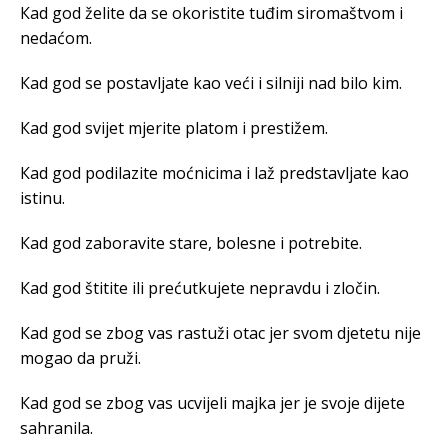
Кad god želite da se okoristite tuđim siromaštvom i
nedaćom.
Кad god se postavljate kao veći i silniji nad bilo kim.
Кad god svijet mjerite platom i prestižem.
Кad god podilazite moćnicima i laž predstavljate kao
istinu.
Кad god zaboravite stare, bolesne i potrebite.
Кad god štitite ili prećutkujete nepravdu i zločin.
Кad god se zbog vas rastuži otac jer svom djetetu nije
mogao da pruži.
Кad god se zbog vas ucvijeli majka jer je svoje dijete
sahranila.