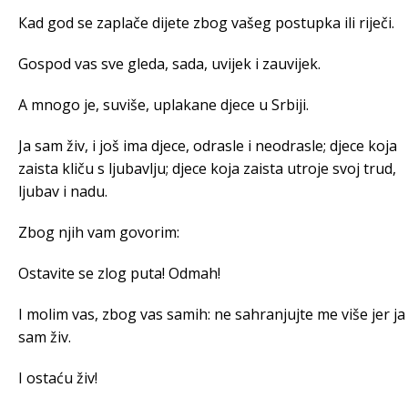
Кad god se zaplače dijete zbog vašeg postupka ili riječi.
Gospod vas sve gleda, sada, uvijek i zauvijek.
A mnogo je, suviše, uplakane djece u Srbiji.
Ja sam živ, i još ima djece, odrasle i neodrasle; djece koja
zaista kliču s ljubavlju; djece koja zaista utroje svoj trud,
ljubav i nadu.
Zbog njih vam govorim:
Ostavite se zlog puta! Odmah!
I molim vas, zbog vas samih: ne sahranjujte me više jer ja
sam živ.
I ostaću živ!