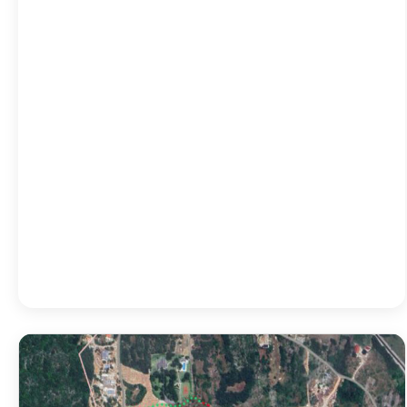
20:00
30
°
/
30
°
23:00
25
°
/
25
°
02:00
24
°
/
24
°
05:00
23
°
/
23
°
08:00
29
°
/
29
°
Detailed weather
Last updated: 09:49
Weather from OpenWeatherMap