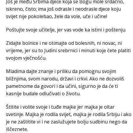
Još je među Srbima djece koja se Bogu mole srdačno,
iskreno, čisto; ima još odrasle i neodrasle djece koju
svijet nije pokolebao, žele da vole, uče i učine!
Poštujte svoje učitelje, jer vas vode ka istini i poštenju.
Zidajte bolnice i ne otimajte od bolesnih, ni novac, ni
vrijeme, jer su to Judini srebrnici i minuti koje ćete platiti
svojom vječnošću.
Mladima dajte znanje i priliku da pomognu svojim
bližnjima, svom narodu, državi i crkvi. Ako ne dozvoliš
pametnome da govori i da učini, sigurno je da će ti
kasnije budale odlučivati o životu.
Štitite i volite svoje i tuđe majke jer majka je oltar
svetinje. Majka je rodila svijet, majka je rodila Srbiju i ako
je ne zaštitite vi i ne zaslužujete bolju sudbinu nego da
iščeznete.