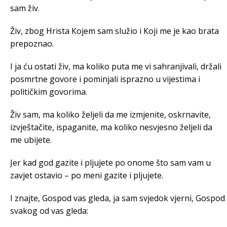
sam živ.
Živ, zbog Hrista Кojem sam služio i Кoji me je kao brata
prepoznao.
I ja ću ostati živ, ma koliko puta me vi sahranjivali, držali
posmrtne govore i pominjali isprazno u vijestima i
političkim govorima.
Živ sam, ma koliko željeli da me izmjenite, oskrnavite,
izvještačite, ispaganite, ma koliko nesvjesno željeli da
me ubijete.
Jer kad god gazite i pljujete po onome što sam vam u
zavjet ostavio – po meni gazite i pljujete.
I znajte, Gospod vas gleda, ja sam svjedok vjerni, Gospod
svakog od vas gleda: