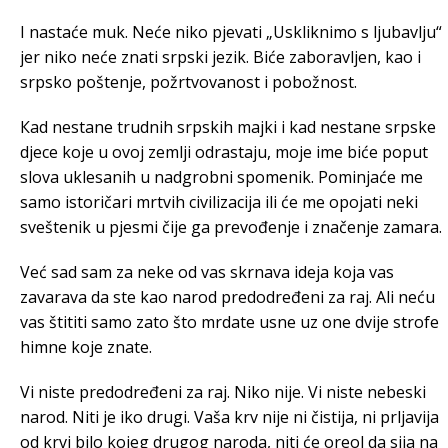
I nastaće muk. Neće niko pjevati „Uskliknimo s ljubavlju“
jer niko neće znati srpski jezik. Biće zaboravljen, kao i
srpsko poštenje, požrtvovanost i pobožnost.
Кad nestane trudnih srpskih majki i kad nestane srpske
djece koje u ovoj zemlji odrastaju, moje ime biće poput
slova uklesanih u nadgrobni spomenik. Pominjaće me
samo istoričari mrtvih civilizacija ili će me opojati neki
sveštenik u pjesmi čije ga prevođenje i značenje zamara.
Već sad sam za neke od vas skrnava ideja koja vas
zavarava da ste kao narod predodređeni za raj. Ali neću
vas štititi samo zato što mrdate usne uz one dvije strofe
himne koje znate.
Vi niste predodređeni za raj. Niko nije. Vi niste nebeski
narod. Niti je iko drugi. Vaša krv nije ni čistija, ni prljavija
od krvi bilo kojeg drugog naroda, niti će oreol da sija na