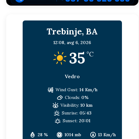
Trebinje, BA
12:08,
avg 6, 2026
35
°C
Vedro
Wind Gust:
14 Km/h
Clouds:
0%
Visibility:
10 km
Sunrise:
05:43
Sunset:
20:01
28 %
1014 mb
13 Km/h