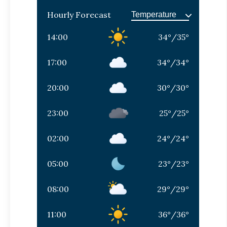
Hourly Forecast
14:00
34
°
/
35
°
17:00
34
°
/
34
°
20:00
30
°
/
30
°
23:00
25
°
/
25
°
02:00
24
°
/
24
°
05:00
23
°
/
23
°
08:00
29
°
/
29
°
11:00
36
°
/
36
°