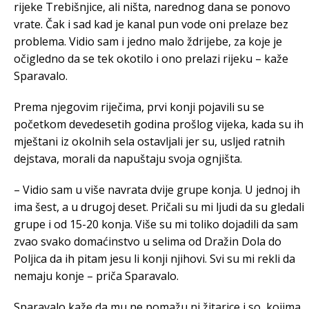
rijeke Trebišnjice, ali ništa, narednog dana se ponovo
vrate. Čak i sad kad je kanal pun vode oni prelaze bez
problema. Vidio sam i jedno malo ždrijebe, za koje je
očigledno da se tek okotilo i ono prelazi rijeku – kaže
Sparavalo.
Prema njegovim riječima, prvi konji pojavili su se
početkom devedesetih godina prošlog vijeka, kada su ih
mještani iz okolnih sela ostavljali jer su, usljed ratnih
dejstava, morali da napuštaju svoja ognjišta.
– Vidio sam u više navrata dvije grupe konja. U jednoj ih
ima šest, a u drugoj deset. Pričali su mi ljudi da su gledali
grupe i od 15-20 konja. Više su mi toliko dojadili da sam
zvao svako domaćinstvo u selima od Dražin Dola do
Poljica da ih pitam jesu li konji njihovi. Svi su mi rekli da
nemaju konje – priča Sparavalo.
Sparavalo kaže da mu ne pomažu ni žitarice i so, kojima