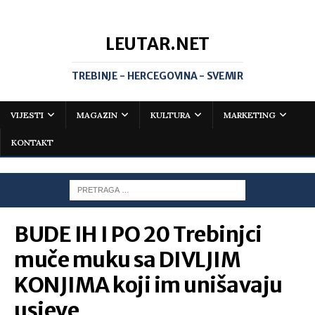
LEUTAR.NET
TREBINJE - HERCEGOVINA - SVEMIR
VIJESTI
MAGAZIN
KULTURA
MARKETING
KONTAKT
BUDE IH I PO 20 Trebinjci
muče muku sa DIVLJIM
KONJIMA koji im unišavaju
usjeve