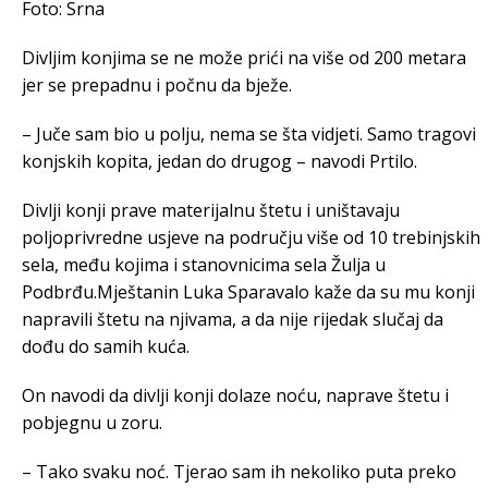
Foto: Srna
Divljim konjima se ne može prići na više od 200 metara
jer se prepadnu i počnu da bježe.
– Juče sam bio u polju, nema se šta vidjeti. Samo tragovi
konjskih kopita, jedan do drugog – navodi Prtilo.
Divlji konji prave materijalnu štetu i uništavaju
poljoprivredne usjeve na području više od 10 trebinjskih
sela, među kojima i stanovnicima sela Žulja u
Podbrđu.
Mještanin Luka Sparavalo kaže da su mu konji
napravili štetu na njivama, a da nije rijedak slučaj da
dođu do samih kuća.
On navodi da divlji konji dolaze noću, naprave štetu i
pobjegnu u zoru.
– Tako svaku noć. Tjerao sam ih nekoliko puta preko