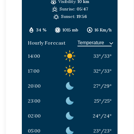
Visibility:
10 km
Sunrise:
05:47
Sunset:
19:56
34 %
1015 mb
16 Km/h
Hourly Forecast
14:00
33
°
/
33
°
17:00
32
°
/
33
°
20:00
27
°
/
29
°
23:00
25
°
/
25
°
02:00
24
°
/
24
°
05:00
23
°
/
23
°