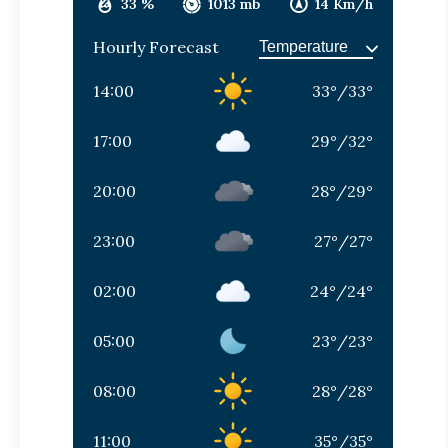
33 %
1013 mb
14 Km/h
Hourly Forecast
14:00
33
°
/
33
°
17:00
29
°
/
32
°
20:00
28
°
/
29
°
23:00
27
°
/
27
°
02:00
24
°
/
24
°
05:00
23
°
/
23
°
08:00
28
°
/
28
°
11:00
35
°
/
35
°