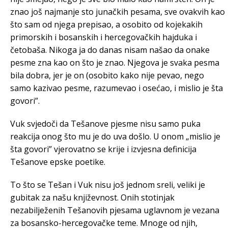
znao još najmanje sto junačkih pesama, sve ovakvih kao
što sam od njega prepisao, a osobito od kojekakih
primorskih i bosanskih i hercegovačkih hajduka i
četobaša. Nikoga ja do danas nisam našao da onake
pesme zna kao on što je znao. Njegova je svaka pesma
bila dobra, jer je on (osobito kako nije pevao, nego
samo kazivao pesme, razumevao i osećao, i mislio je šta
govori”.
Vuk svjedoči da Tešanove pjesme nisu samo puka
reakcija onog što mu je do uva došlo. U onom „mislio je
šta govori” vjerovatno se krije i izvjesna definicija
Tešanove epske poetike.
To što se Tešan i Vuk nisu još jednom sreli, veliki je
gubitak za našu književnost. Onih stotinjak
nezabilježenih Tešanovih pjesama uglavnom je vezana
za bosansko-hercegovačke teme. Mnoge od njih,