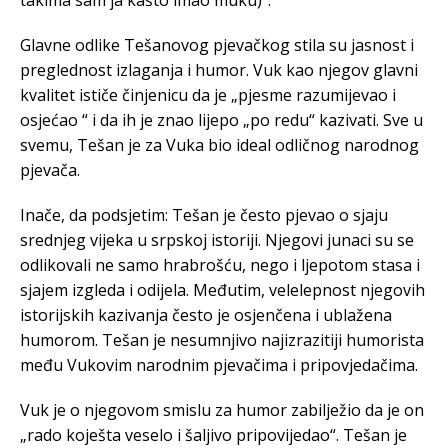
takima sam ja kašto imao muku)”.
Glavne odlike Tešanovog pjevačkog stila su jasnost i
preglednost izlaganja i humor. Vuk kao njegov glavni
kvalitet ističe činjenicu da je „pjesme razumijevao i
osjećao “ i da ih je znao lijepo „po redu“ kazivati. Sve u
svemu, Tešan je za Vuka bio ideal odličnog narodnog
pjevača.
Inače, da podsjetim: Tešan je često pjevao o sjaju
srednjeg vijeka u srpskoj istoriji. Njegovi junaci su se
odlikovali ne samo hrabrošću, nego i ljepotom stasa i
sjajem izgleda i odijela. Međutim, velelepnost njegovih
istorijskih kazivanja često je osjenčena i ublažena
humorom. Tešan je nesumnjivo najizrazitiji humorista
među Vukovim narodnim pjevačima i pripovjedačima.
Vuk je o njegovom smislu za humor zabilježio da je on
„rado koješta veselo i šaljivo pripovijedao“. Tešan je