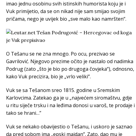
imao jednu osobinu svih istinskih humorista koju je i
Vuk primijetio, da se on nikad nije sam smijao svojim
pričama, nego je uvijek bio „sve malo kao namršten“.
O Tešanu se ne zna mnogo. Po ocu, prezivao se
Gavrilović. Njegovo prezime očito je nastalo od nadimka
Podrug (zato „što je bio po drugoga čovjeka“), odnosno,
kako Vuk precizira, bio je „vrlo veliki”.
Vuk se sa Tešanom sreo 1815. godine u Sremskim
Karlovcima. Zatekao ga je u „najvećem siromaštvu, gdje
u ritu siječe trsku i na leđima donosi u varoš, te prodaje i
tako se hrani…”
Vuk se nekako obavijestio o Tešanu, i uskoro je saznao
da pred sobom ima „epski majdan”. Zato, dao mu je