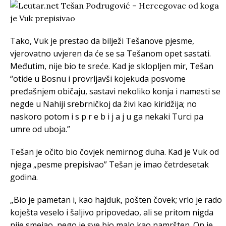
Tako, Vuk je prestao da bilježi Tešanove pjesme,
vjerovatno uvjeren da će se sa Tešanom opet sastati.
Međutim, nije bio te sreće. Kad je sklopljen mir, Tešan
“otide u Bosnu i provrljavši kojekuda posvome
pređašnjem običaju, sastavi nekoliko konja i namesti se
negde u Nahiji srebrničkoj da živi kao kiridžija; no
naskoro potom i s p r e b i j a j u ga nekaki Turci pa
umre od uboja.”
Tešan je očito bio čovjek nemirnog duha. Kad je Vuk od
njega „pesme prepisivao” Tešan je imao četrdesetak
godina.
„Bio je pametan i, kao hajduk, pošten čovek; vrlo je rado
koješta veselo i šaljivo pripovedao, ali se pritom nigda
nije smejao, nego je sve bio malo kao namršten. On je