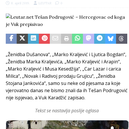
8. april 2019.
LEUTAR
0
„Ženidba Dušanova“, „Marko Kraljević i Ljutica Bogdan“,
„Ženidba Marka Kraljevića, „Marko Kraljević i Arapin“,
„Marko Kraljević i Musa Kesedžija“, „Car Lazar i carica
Milica“, „Novak i Radivoj prodaju Grujicu“, „Ženidba
Stojana Jankovića“, samo su neke od pjesama za koje
vjerovatno danas ne bismo znali da ih Tešan Podrugović
nije ispjevao, a Vuk Karadžić zapisao.
Tekst se nastavlja poslije oglasa