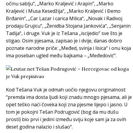
očinu sablju“, „Marko Kraljević i Arapin“, „Marko
Kraljević i Musa Kesedžija“, „Marko Kraljević i Đemo
Brđanin“, „Car Lazar i carica Milica“, „Novak i Radivoj
prodaju Grujicu“, „Ženidba Stojana Jankovića“, „Senjanin
Tadija“, i druge. Vuk je iz Tešana „iscijedio” sve što je
stigao. Osim pjesama, zapisao je i dvije, danas dobro
poznate narodne priče: „Međed, svinja i lisica“ i onu koja
ima poseban ugled među bajkama – „Međedović“.
Kod Tešana Vuk je odmah uočio njegovu originalnost:
“premda ima dosta ljudi koji znadu mnogo pjesama, ali je
opet teško naći čoveka koji zna pjesme lijepo i jasno. U
tom je pokojni Tešan Podrugović (bog da mu dušu
prosti) bio prvi i jedini između sviju koje sam ja za ovih
deset godina nalazio i slušao“.