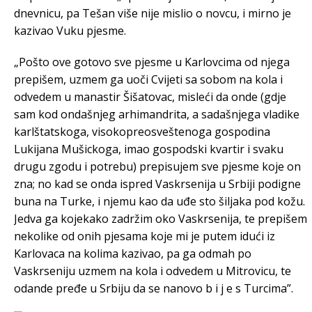
dnevnicu, pa Tešan više nije mislio o novcu, i mirno je
kazivao Vuku pjesme.
„Pošto ove gotovo sve pjesme u Karlovcima od njega
prepišem, uzmem ga uoči Cvijeti sa sobom na kola i
odvedem u manastir Šišatovac, misleći da onde (gdje
sam kod ondašnjeg arhimandrita, a sadašnjega vladike
karlštatskoga, visokopreosveštenoga gospodina
Lukijana Mušickoga, imao gospodski kvartir i svaku
drugu zgodu i potrebu) prepisujem sve pjesme koje on
zna; no kad se onda ispred Vaskrsenija u Srbiji podigne
buna na Turke, i njemu kao da uđe sto šiljaka pod kožu.
Jedva ga kojekako zadržim oko Vaskrsenija, te prepišem
nekolike od onih pjesama koje mi je putem idući iz
Karlovaca na kolima kazivao, pa ga odmah po
Vaskrseniju uzmem na kola i odvedem u Mitrovicu, te
odande pređe u Srbiju da se nanovo b i j e s Turcima”.