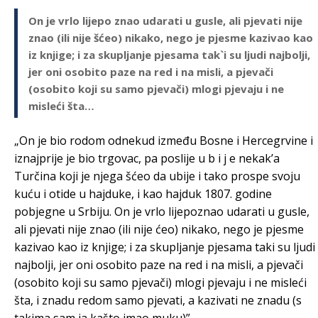
On je vrlo lijepo znao udarati u gusle, ali pjevati nije
znao (ili nije šćeo) nikako, nego je pjesme kazivao kao
iz knjige; i za skupljanje pjesama tak`i su ljudi najbolji,
jer oni osobito paze na red i na misli, a pjevači
(osobito koji su samo pjevači) mlogi pjevaju i ne
misleći šta…
„On je bio rodom odnekud između Bosne i Hercegrvine i
iznajprije je bio trgovac, pa poslije u b i j e nekak’a
Turčina koji je njega šćeo da ubije i tako prospe svoju
kuću i otide u hajduke, i kao hajduk 1807. godine
pobjegne u Srbiju. On je vrlo lijepoznao udarati u gusle,
ali pjevati nije znao (ili nije ćeo) nikako, nego je pjesme
kazivao kao iz knjige; i za skupljanje pjesama taki su ljudi
najbolji, jer oni osobito paze na red i na misli, a pjevači
(osobito koji su samo pjevači) mlogi pjevaju i ne misleći
šta, i znadu redom samo pjevati, a kazivati ne znadu (s