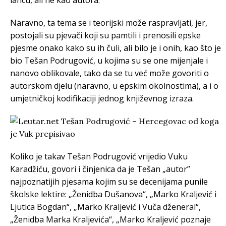
lancu, ali ne kao autora.
Naravno, ta tema se i teorijski može raspravljati, jer,
postojali su pjevači koji su pamtili i prenosili epske
pjesme onako kako su ih čuli, ali bilo je i onih, kao što je
bio Tešan Podrugović, u kojima su se one mijenjale i
nanovo oblikovale, tako da se tu već može govoriti o
autorskom djelu (naravno, u epskim okolnostima), a i o
umjetničkoj kodifikaciji jednog književnog izraza.
Koliko je takav Tešan Podrugović vrijedio Vuku
Karadžiću, govori i činjenica da je Tešan „autor”
najpoznatijih pjesama kojim su se decenijama punile
školske lektire: „Ženidba Dušanova“, „Marko Kraljević i
Ljutica Bogdan“, „Marko Kraljević i Vuča dženeral“,
„Ženidba Marka Kraljevića“, „Marko Kraljević poznaje