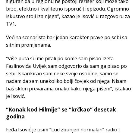
siguran da u regionu ne postoji režiser koji može tako
brzo, efektno i kvalitetno isporučiti epizodu. Ogromno
iskustvo stoji iza njega”, kazao je Isović u razgovoru za
TV1.
Većina scenarista bar jedan karakter prave po sebi sa
sitnim promjenama.
“Više puta su me pitali po kome sam pisao Izeta
Fazlinovića. Uvijek sam odgovorio da sam ga pisao po
sebi. Iskarikirao sam neke svoje osobine, samo se
nadam da sam unekoliko bolji čovjek od njega. Nisam
baš sklon prevarama onako kako njega pišem”, istakao
je Isović.
“Konak kod Hilmije” se “krčkao” desetak
godina
Feđa Isović je osim “Lud zbunjen normalan” radio i