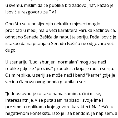
u svemu, mislim da će publika biti zadovoljna”, kazao je
Isović u razgovoru za TV1.
Ono što se u posljednjih nekoliko mjeseci moglo
pročitati u medijima u vezi karaktera Faruka Fazlinovića,
odnosno Senada Bešića da napušta seriju, Feđa Isović je
istakao da na pitanja o Senadu Bašiću ne odgovara već
dugo.
U scenariju “Lud, zbunjen, normalan” mogu se naći
replike gdje se “proziva” produkcija koja je radila seriju.
Osim replika, u seriji se može naći i bend “Karne” gdje je
većina članova ovog benda glumila u seriji.
“Jednostavno je to tako nama samima, čini mi se,
interesantnije. Više puta sam napisao i svoje ime i
prezime u replikama koje govore karakteri. Najčešće u
negativnom kontekstu. Isto je i sa bendom. Ja napišem, a