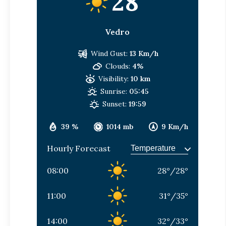
28
Vedro
Wind Gust:
13 Km/h
Clouds:
4%
Visibility:
10 km
Sunrise:
05:45
Sunset:
19:59
39 %
1014 mb
9 Km/h
Hourly Forecast
08:00
28
°
/
28
°
11:00
31
°
/
35
°
14:00
32
°
/
33
°