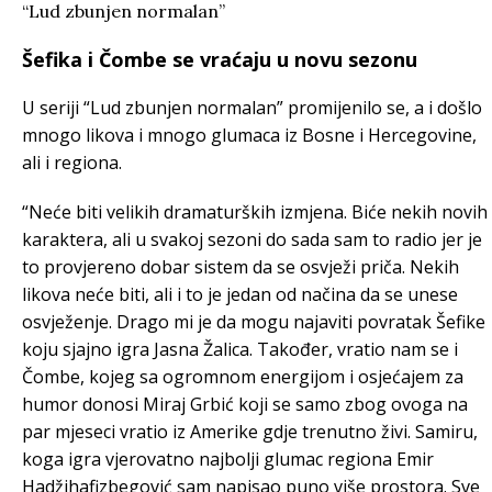
Šefika i Čombe se vraćaju u novu sezonu
U seriji “Lud zbunjen normalan” promijenilo se, a i došlo
mnogo likova i mnogo glumaca iz Bosne i Hercegovine,
ali i regiona.
“Neće biti velikih dramaturških izmjena. Biće nekih novih
karaktera, ali u svakoj sezoni do sada sam to radio jer je
to provjereno dobar sistem da se osvježi priča. Nekih
likova neće biti, ali i to je jedan od načina da se unese
osvježenje. Drago mi je da mogu najaviti povratak Šefike
koju sjajno igra Jasna Žalica. Također, vratio nam se i
Čombe, kojeg sa ogromnom energijom i osjećajem za
humor donosi Miraj Grbić koji se samo zbog ovoga na
par mjeseci vratio iz Amerike gdje trenutno živi. Samiru,
koga igra vjerovatno najbolji glumac regiona Emir
Hadžihafizbegović sam napisao puno više prostora. Sve