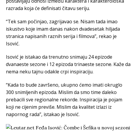
postavljaju odnosi između karaktera i karakterološka
razrada koja će definisati čitavu seriju.
“Tek sam počinjao, zagrijavao se. Nisam tada imao
iskustvo koje imam danas nakon dvadesetak hiljada
stranica napisanih raznih serija i filmova”, rekao je
Isović.
Isović je istakao da trenutno snimaju 24 epizode
dvanaeste sezone i 12 epizoda trinaeste sezone. Kaže da
nema neku tajnu odakle crpi inspiraciju.
“Kada to bude završeno, ukupno ćemo imati okruglo
300 snimljenih epizoda. Mislim da smo time daleko
prebacili sve regionalne rekorde. Inspiracija je pojam
koji ne cijenim previše. Mislim da kvalitet izlazi iz
napornog rada”, istakao je Isović.