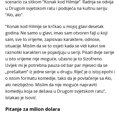
scenario za sitkom “Konak kod Hilmije”. Radnja se odvija
u Drugom svjetskom ratu i podsjeća na kultnu seriju
“Alo, alo”.
“Konak kod Hilmije se krčkao u mojoj glavi desetak
godina. Ne samo u glavi, imao sam otvoren fajl u koji
sam, sve to vrijeme, zapisivao karaktere, odnose,
situacije. Mislim da se to osjeti kada se vidi kakvi sve
raznoliki karakteri se pojavljuju u seriji. Pisati dvije serije
u isto vrijeme nije moguće, užasno je to šizofreno.
Uvijek mi je potrebna pauza od bar par mjeseci da se
„prešaltam“ iz jedne serije u drugu. Riječ je o istoj epohi i
o istom formatu komedije, tako da je povlačenje sa Alo,
alo neizbježno. Mislim da nije moguće napraviti
komediju koja se dešava u Drugom svjetskom ratu“,
istakao je Isović.
Pitanje za milion dolara