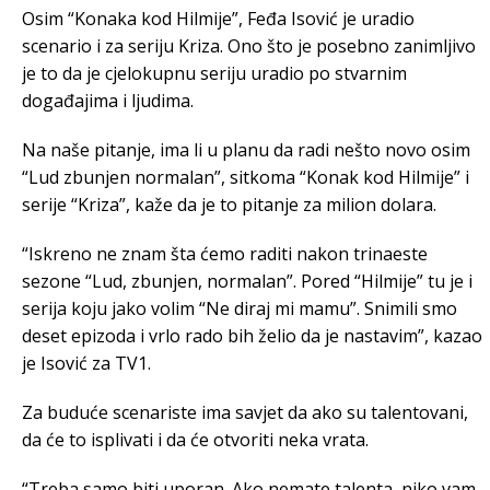
Osim “Konaka kod Hilmije”, Feđa Isović je uradio
scenario i za seriju Kriza. Ono što je posebno zanimljivo
je to da je cjelokupnu seriju uradio po stvarnim
događajima i ljudima.
Na naše pitanje, ima li u planu da radi nešto novo osim
“Lud zbunjen normalan”, sitkoma “Konak kod Hilmije” i
serije “Kriza”, kaže da je to pitanje za milion dolara.
“Iskreno ne znam šta ćemo raditi nakon trinaeste
sezone “Lud, zbunjen, normalan”. Pored “Hilmije” tu je i
serija koju jako volim “Ne diraj mi mamu”. Snimili smo
deset epizoda i vrlo rado bih želio da je nastavim”, kazao
je Isović za TV1.
Za buduće scenariste ima savjet da ako su talentovani,
da će to isplivati i da će otvoriti neka vrata.
“Treba samo biti uporan. Ako nemate talenta, niko vam