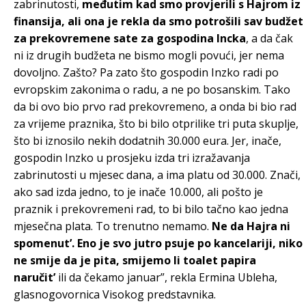
zabrinutosti,
međutim kad smo provjerili s Hajrom iz
finansija, ali ona je rekla da smo potrošili sav budžet
za prekovremene sate za gospodina Incka
, a da čak
ni iz drugih budžeta ne bismo mogli povući, jer nema
dovoljno. Zašto? Pa zato što gospodin Inzko radi po
evropskim zakonima o radu, a ne po bosanskim. Tako
da bi ovo bio prvo rad prekovremeno, a onda bi bio rad
za vrijeme praznika, što bi bilo otprilike tri puta skuplje,
što bi iznosilo nekih dodatnih 30.000 eura. Jer, inače,
gospodin Inzko u prosjeku izda tri izražavanja
zabrinutosti u mjesec dana, a ima platu od 30.000. Znači,
ako sad izda jedno, to je inače 10.000, ali pošto je
praznik i prekovremeni rad, to bi bilo tačno kao jedna
mjesečna plata. To trenutno nemamo.
Ne da Hajra ni
spomenut’. Eno je svo jutro psuje po kancelariji, niko
ne smije da je pita, smijemo li toalet papira
naručit’
ili da čekamo januar”, rekla Ermina Ubleha,
glasnogovornica Visokog predstavnika.