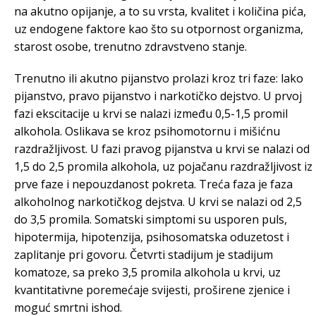
na akutno opijanje, a to su vrsta, kvalitet i količina pića,
uz endogene faktore kao što su otpornost organizma,
starost osobe, trenutno zdravstveno stanje.
Trenutno ili akutno pijanstvo prolazi kroz tri faze: lako
pijanstvo, pravo pijanstvo i narkotičko dejstvo. U prvoj
fazi ekscitacije u krvi se nalazi između 0,5-1,5 promil
alkohola. Oslikava se kroz psihomotornu i mišićnu
razdražljivost. U fazi pravog pijanstva u krvi se nalazi od
1,5 do 2,5 promila alkohola, uz pojačanu razdražljivost iz
prve faze i nepouzdanost pokreta. Treća faza je faza
alkoholnog narkotičkog dejstva. U krvi se nalazi od 2,5
do 3,5 promila. Somatski simptomi su usporen puls,
hipotermija, hipotenzija, psihosomatska oduzetost i
zaplitanje pri govoru. Četvrti stadijum je stadijum
komatoze, sa preko 3,5 promila alkohola u krvi, uz
kvantitativne poremećaje svijesti, proširene zjenice i
moguć smrtni ishod.