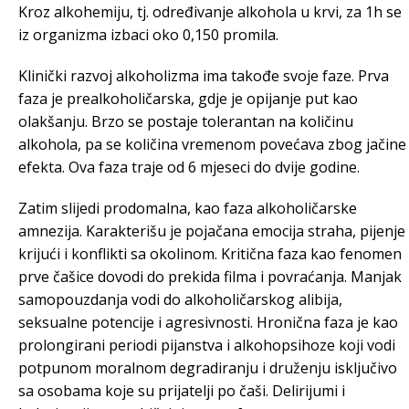
Kroz alkohemiju, tj. određivanje alkohola u krvi, za 1h se
iz organizma izbaci oko 0,150 promila.
Klinički razvoj alkoholizma ima takođe svoje faze. Prva
faza je prealkoholičarska, gdje je opijanje put kao
olakšanju. Brzo se postaje tolerantan na količinu
alkohola, pa se količina vremenom povećava zbog jačine
efekta. Ova faza traje od 6 mjeseci do dvije godine.
Zatim slijedi prodomalna, kao faza alkoholičarske
amnezija. Karakterišu je pojačana emocija straha, pijenje
krijući i konflikti sa okolinom. Kritična faza kao fenomen
prve čašice dovodi do prekida filma i povraćanja. Manjak
samopouzdanja vodi do alkoholičarskog alibija,
seksualne potencije i agresivnosti. Hronična faza je kao
prolongirani periodi pijanstva i alkohopsihoze koji vodi
potpunom moralnom degradiranju i druženju isključivo
sa osobama koje su prijatelji po čaši. Delirijumi i