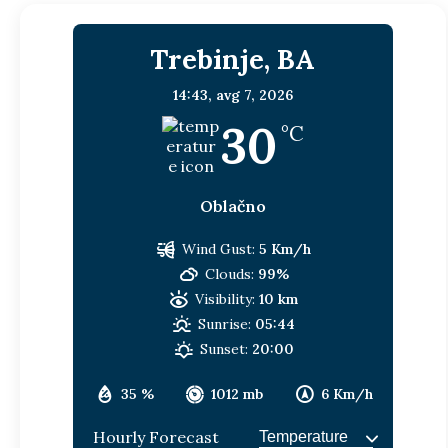
Trebinje, BA
14:43,
avg 7, 2026
30
°C
Oblačno
Wind Gust:
5 Km/h
Clouds:
99%
Visibility:
10 km
Sunrise:
05:44
Sunset:
20:00
35 %
1012 mb
6 Km/h
Hourly Forecast