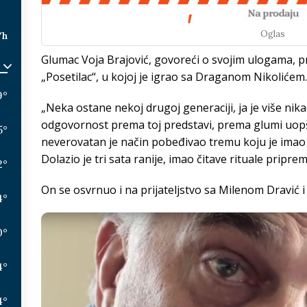
Oglas
/h
Glumac Voja Brajović, govoreći o svojim ulogama, pri
„Posetilac“, u kojoj je igrao sa Draganom Nikolićem. 
9
°
„Neka ostane nekoj drugoj generaciji, ja je više nika
odgovornost prema toj predstavi, prema glumi uopšt
5
°
neverovatan je način pobeđivao tremu koju je imao 
Dolazio je tri sata ranije, imao čitave rituale priprem
2
°
On se osvrnuo i na prijateljstvo sa Milenom Dravić
4
°
0
°
4
°
4
°