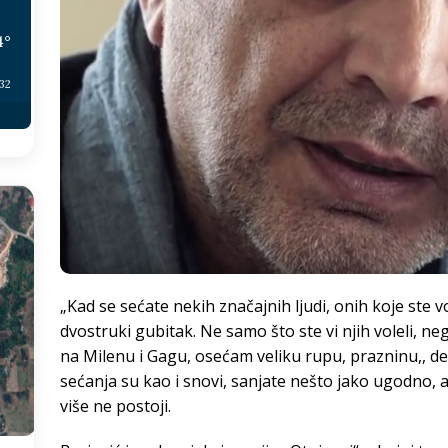
4
°
:32
„Kad se sećate nekih značajnih ljudi, onih koje ste vo
dvostruki gubitak. Ne samo što ste vi njih voleli, ne
na Milenu i Gagu, osećam veliku rupu, prazninu,, d
sećanja su kao i snovi, sanjate nešto jako ugodno, a
više ne postoji.