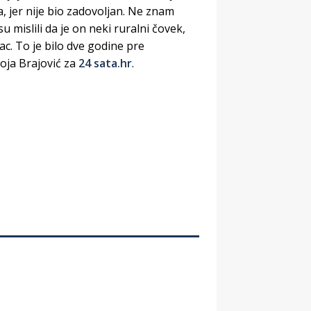
a, jer nije bio zadovoljan. Ne znam
 mislili da je on neki ruralni čovek,
ac. To je bilo dve godine pre
Voja Brajović za
24 sata.hr
.