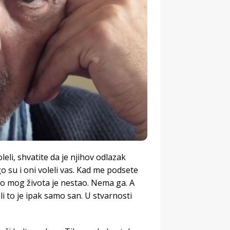
leli, shvatite da je njihov odlazak
go su i oni voleli vas. Kad me podsete
eo mog života je nestao. Nema ga. A
li to je ipak samo san. U stvarnosti