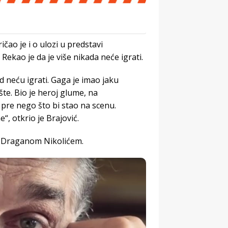
čao je i o ulozi u predstavi
Rekao je da je više nikada neće igrati.
d neću igrati. Gaga je imao jaku
e. Bio je heroj glume, na
pre nego što bi stao na scenu.
e“, otkrio je Brajović.
 i Draganom Nikolićem.