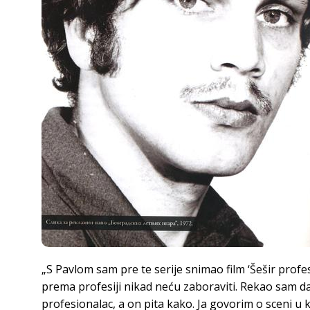
„S Pavlom sam pre te serije snimao film ‘Šešir profe
prema profesiji nikad neću zaboraviti. Rekao sam da 
profesionalac, a on pita kako. Ja govorim o sceni u ko