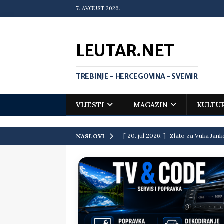
7. AVGUST 2026.
LEUTAR.NET
TREBINJE - HERCEGOVINA - SVEMIR
VIJESTI
MAGAZIN
KULTU
[ 20. jul 2026. ]
Zlato za Vuka Jank
NASLOVI
matematičkoj olimpijadi
VIJEST
[ 19. jul 2026. ]
Da li i obraz ima ci
[ 16. jul 2026. ]
Mile će da ti oprost
[ 16. jul 2026. ]
Krediti i dugovi El
[ 15. jul 2026. ]
Politički potres u 