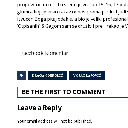
progovorio ni reč. Tu scenu je vraćao 15, 16, 17 put
glumca koji je imao takav odnos prema poslu. Ljudi su
izvučen Boga pitaj odakle, a bio je veliki profesional
‘Otpisanih’. S Gagom sam se družio i pre“, rekao je 
Facebook komentari
DRAGAN NIKOLIĆ
VOJA BRAJOVIĆ
BE THE FIRST TO COMMENT
Leave a Reply
Your email address will not be published.