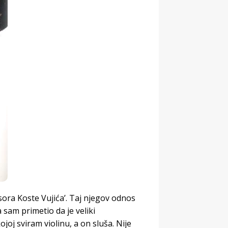
sora Koste Vujića’. Taj njegov odnos
sam primetio da je veliki
joj sviram violinu, a on sluša. Nije