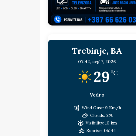
sljedeća meta!?
BOSNA I HERC
[ 14. jul 2026. ]
Budimiru je jako ža
[ 13. jul 2026. ]
Dodik i Vučić nisu
[ 11. jul 2026. ]
Ako se povučemo i s
Trebinje, BA
HERCEGOVINA
[ 9. jul 2026. ]
RTRS-u blokirani svi
07:42,
avg 7, 2026
29
[ 30. jul 2026. ]
Uhapšen bivši grad
°C
Vedro
Wind Gust:
9 Km/h
Clouds:
2%
Visibility:
10 km
Sunrise:
05:44