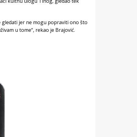
umači kultnu ulogu Tihog, gledao tek
gledati jer ne mogu popraviti ono što
živam u tome“, rekao je Brajović.