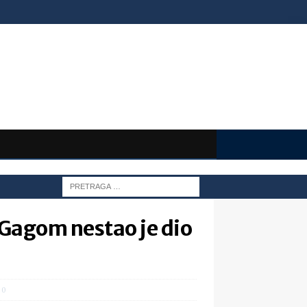
 Gagom nestao je dio
0