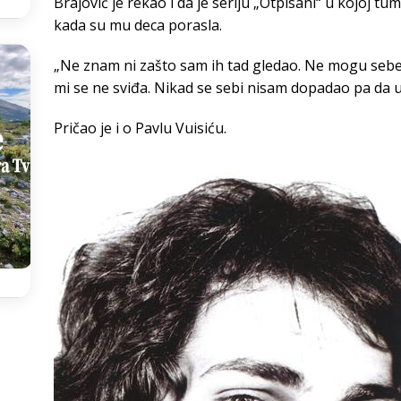
Brajović je rekao i da je seriju „Otpisani“ u kojoj t
kada su mu deca porasla.
„Ne znam ni zašto sam ih tad gledao. Ne mogu sebe 
mi se ne sviđa. Nikad se sebi nisam dopadao pa da u
Pričao je i o Pavlu Vuisiću.