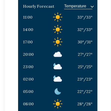
Hourly Forecast
11:00
33
°
/
33
°
14:00
32
°
/
33
°
17:00
30
°
/
31
°
20:00
27
°
/
27
°
23:00
25
°
/
25
°
02:00
23
°
/
23
°
05:00
22
°
/
22
°
08:00
28
°
/
28
°