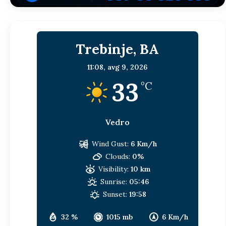
Trebinje, BA
11:08,
avg 9, 2026
33
°C
Vedro
Wind Gust:
6 Km/h
Clouds:
0%
Visibility:
10 km
Sunrise:
05:46
Sunset:
19:58
32 %
1015 mb
6 Km/h