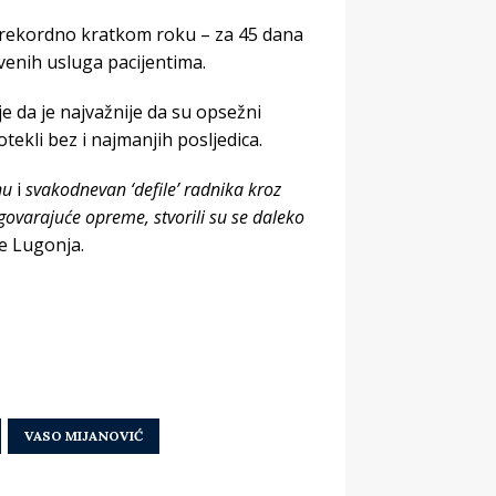
 u rekordno kratkom roku – za 45 dana
venih usluga pacijentima.
 da je najvažnije da su opsežni
otekli bez i najmanjih posljedica.
nu
i
svakodnevan ‘defile’ radnika kroz
ovarajuće opreme, stvorili su se daleko
iče Lugonja.
VASO MIJANOVIĆ