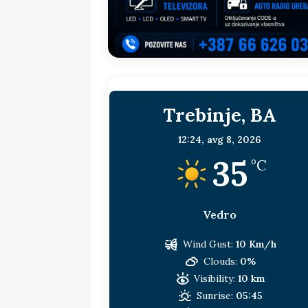
sljedeća meta!?
BOSNA I HERC
[ 14. jul 2026. ]
Budimiru je jako ža
[ 13. jul 2026. ]
Dodik i Vučić nisu
[ 11. jul 2026. ]
Ako se povučemo i s
Trebinje, BA
HERCEGOVINA
[ 9. jul 2026. ]
RTRS-u blokirani svi
12:24,
avg 8, 2026
35
[ 30. jul 2026. ]
Uhapšen bivši grad
°C
Vedro
Wind Gust:
10 Km/h
Clouds:
0%
Visibility:
10 km
Sunrise:
05:45