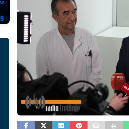
EGOVINA
o!
REPUBLIKA SRPSKA
 u sukobu, pogotovo nisu zbog Eleka
LIČNI STAV
ve im prepustimo, ostaće nam samo siledžije i tišina
BOSNA I
 računi
REPUBLIKA SRPSKA
onačelnik Splita, Željko Kerum
SVIJET