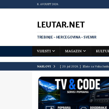
8. AVGUST 2026.
LEUTAR.NET
TREBINJE - HERCEGOVINA - SVEMIR
VIJESTI
MAGAZIN
KULTU
[ 20. jul 2026. ]
Zlato za Vuka Jank
NASLOVI
matematičkoj olimpijadi
VIJEST
[ 19. jul 2026. ]
Da li i obraz ima ci
[ 16. jul 2026. ]
Mile će da ti oprost
[ 16. jul 2026. ]
Krediti i dugovi El
[ 15. jul 2026. ]
Politički potres u 