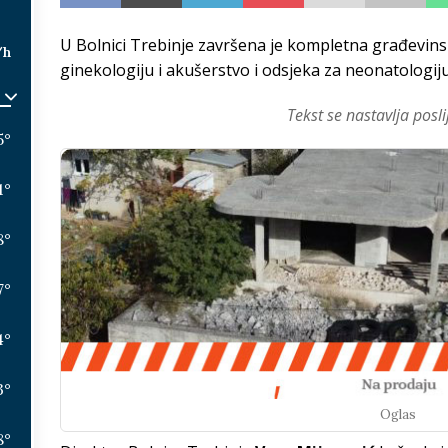
U Bolnici Trebinje završena je kompletna građevins
/h
ginekologiju i akušerstvo i odsjeka za neonatologiju
Tekst se nastavlja posli
5
°
1
°
8
°
7
°
4
°
3
°
Oglas
8
°