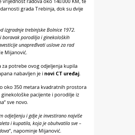
e vrijednost radova oko 140.000 KM, te
darnosti grada Trebinja, dok su dvije
d izgradnje trebinjske Bolnice 1972.
i boravak porodilja i ginekoloških
esticije unapređivati uslove za rad
iče Mijanović.
a za potrebe ovog odjeljenja kupila
Japana nabavljen je i
novi CT uređaj
.
o oko 350 metara kvadratnih prostora
ginekološke pacijente i porodilje iz
na“ sve novo.
 odjeljenju i gdje je investirano najviše
eta i kupatila, koja je obuhvatila sve –
adova
“, napominje Mijanović.