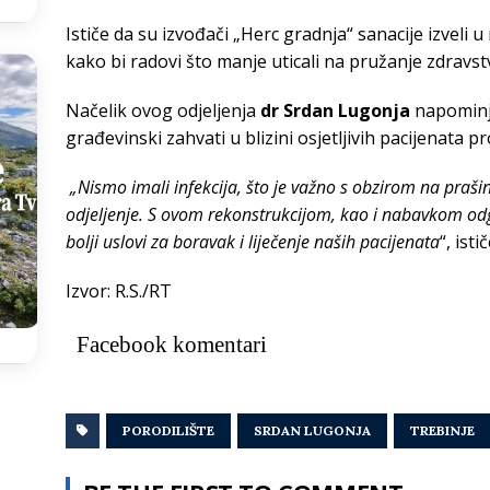
Ističe da su izvođači „Herc gradnja“ sanacije izveli
kako bi radovi što manje uticali na pružanje zdravst
Načelik ovog odjeljenja
dr
Srdan Lugonja
napominje
građevinski zahvati u blizini osjetljivih pacijenata pr
„Nismo imali infekcija, što je važno s obzirom na praši
odjeljenje. S ovom rekonstrukcijom, kao i nabavkom odg
bolji uslovi za boravak i liječenje naših pacijenata
“, ist
Izvor: R.S./RT
Facebook komentari
PORODILIŠTE
SRDAN LUGONJA
TREBINJE