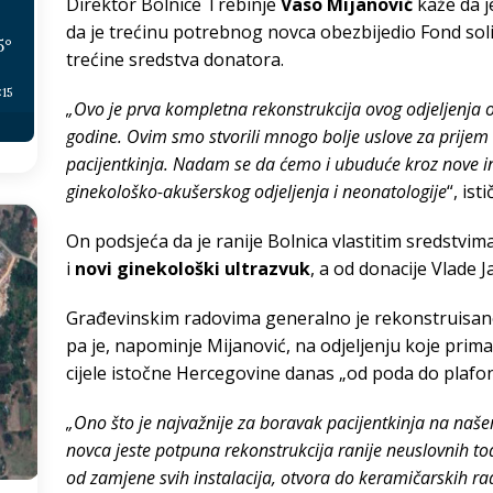
Direktor Bolnice Trebinje
Vaso Mijanović
kaže da j
da je trećinu potrebnog novca obezbijedio Fond soli
5
°
trećine sredstva donatora.
:15
„Ovo je prva kompletna rekonstrukcija ovog odjeljenja o
godine. Ovim smo stvorili mnogo bolje uslove za prijem 
pacijentkinja. Nadam se da ćemo i ubuduće kroz nove inv
ginekološko-akušerskog odjeljenja i neonatologije
“, ist
On podsjeća da je ranije Bolnica vlastitim sredstvim
i
novi ginekološki ultrazvuk
, a od donacije Vlade 
Građevinskim radovima generalno je rekonstruisan
pa je, napominje Mijanović, na odjeljenju koje prima 
cijele istočne Hercegovine danas „od poda do plafo
„Ono što je najvažnije za boravak pacijentkinja na našem
novca jeste potpuna rekonstrukcija ranije neuslovnih toal
od zamjene svih instalacija, otvora do keramičarskih r