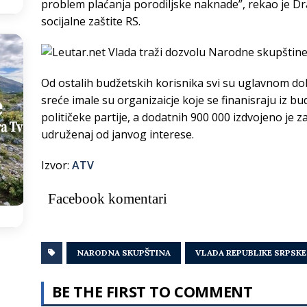
problem plaćanja porodiljske naknade”, rekao je Dra
socijalne zaštite RS.
Od ostalih budžetskih korisnika svi su uglavnom dobil
sreće imale su organizaicje koje se finanisraju iz bu
političeke partije, a dodatnih 900 000 izdvojeno je 
udruženaj od janvog interese.
Izvor:
ATV
Facebook komentari
NARODNA SKUPŠTINA
VLADA REPUBLIKE SRPSKE
BE THE FIRST TO COMMENT