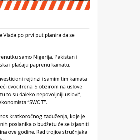
 Vlada po prvi put planira da se
trenutku samo Nigerija, Pakistan i
pska i plaćaju paprenu kamatu.
nvesticioni rejtinzi i samim tim kamata
eći dvocifrena. S obzirom na uslove
 to su daleko nepovoljniji uslovi”,
a ekonomista “SWOT”.
iznos kratkoročnog zaduženja, koje je
ih poslanika o budžetu će se izjasniti
ina ove godine. Rad trojice stručnjaka
ka.