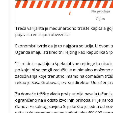
/h
Oglas
Treća varijanta je međunarodno tržište kapitala gdje
pojavi sa emisijom obveznica.
3
°
Ekonomisti tvrde da je to najgora solucija. U ovom 
2
°
Uganda imaju isti kreditni rejting kao Republika Sr
9
°
“Ti rejtinzi spadaju u špekulativne rejtinge to nisu i
po kojoj bi se mogli zadužiti je minimalno možemo r
7
°
zaduživanja koje trenutno imamo na domaćem tržištu
rekao je Saša Grabovac, izvršni direktor Udruženj
4
°
Za domaće tržište vlada prvi put nije navela tačan 
3
°
ograničeno na 8 odsto izvornih prihoda. Prije narodn
članovi Fiskalnog savjeta Srpske što je jedna od nov
8
°
državu će naredne godine koštati oko 400.000 mara