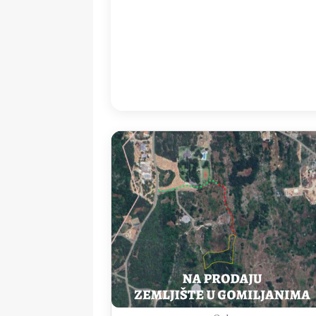
11:00
35
°
/
3
Detailed weather
Last updated: 13
Weather from OpenWeatherMap