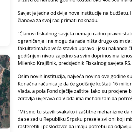
5
°
Savjet je jedna od dvije nove institucije na budžetu.
članova za svoj rad primati naknadu.
:15
“Članovi fiskalnog savjeta nemaju radno pravni statu
ograničenje i ne mogu da rade ništa drugo osim d
fakultetima.Najveća stavka upravo i jesu nakande čl
godišnjem nivou zajedno sa svim doprinosima iznos
Milenko Krajišnik, predsjednik Fiskalnog savjeta RS.
Osim novih institucija, najveća novina ove godine s
Konačna računica je da će godišnje koštati 16 milion
Vlada, a pola Fond dječije zaštite. Iako su procjene b
zdravlja uvjerava da Vlada ima mehanizam da potroš
“Mi smo tu stavili svakako i zaštitne mehanizme da
da se sad u Republiku Srpsku presele svi oni koji mi
rasteretili i poslodavce da imaju potrebu da odjavlju