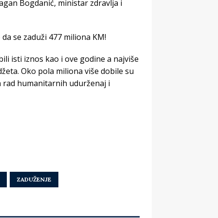
gan Bogdanić, ministar zdravlja i
i isti iznos kao i ove godine a najviše
džeta. Oko pola miliona više dobile su
za rad humanitarnih udurženaj i
ZADUŽENJE