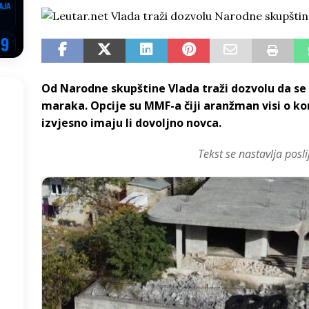
EGOVINA
o!
REPUBLIKA SRPSKA
 u sukobu, pogotovo nisu zbog Eleka
LIČNI STAV
Od Narodne skupštine Vlada traži dozvolu da se
ve im prepustimo, ostaće nam samo siledžije i tišina
BOSNA I
maraka. Opcije su MMF-a čiji aranžman visi o ko
izvjesno imaju li dovoljno novca.
 računi
REPUBLIKA SRPSKA
Tekst se nastavlja posli
onačelnik Splita, Željko Kerum
SVIJET