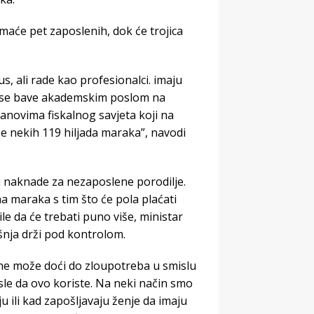
 Imaće pet zaposlenih, dok će trojica
s, ali rade kao profesionalci. imaju
a se bave akademskim poslom na
anovima fiskalnog savjeta koji na
e nekih 119 hiljada maraka”, navodi
u naknade za nezaposlene porodilje.
a maraka s tim što će pola plaćati
ile da će trebati puno više, ministar
nja drži pod kontrolom.
 ne može doći do zloupotreba u smislu
sle da ovo koriste. Na neki način smo
ju ili kad zapošljavaju ženje da imaju