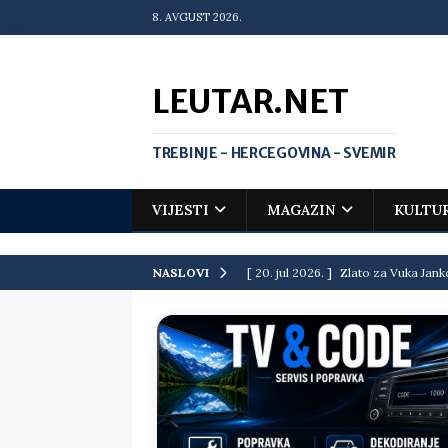
8. AVGUST 2026.
LEUTAR.NET
TREBINJE - HERCEGOVINA - SVEMIR
VIJESTI
MAGAZIN
KULTU
[ 20. jul 2026. ]
Zlato za Vuka Jank
NASLOVI
matematičkoj olimpijadi
VIJEST
[ 19. jul 2026. ]
Da li i obraz ima ci
[ 16. jul 2026. ]
Mile će da ti oprost
[ 16. jul 2026. ]
Krediti i dugovi El
[ 15. jul 2026. ]
Politički potres u 