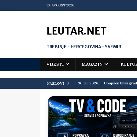
10. AVGUST 2026.
LEUTAR.NET
TREBINJE - HERCEGOVINA - SVEMIR
VIJESTI
MAGAZIN
KULTU
[ 30. jul 2026. ]
Uhapšen bivši grad
NASLOVI
[ 20. jul 2026. ]
Zlato za Vuka Jank
matematičkoj olimpijadi
VIJEST
[ 19. jul 2026. ]
Da li i obraz ima ci
[ 16. jul 2026. ]
Mile će da ti oprost
[ 16. jul 2026. ]
Krediti i dugovi El