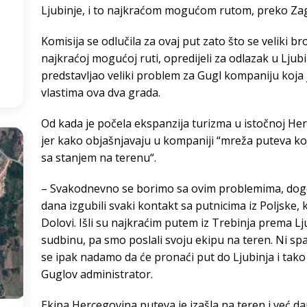
Ljubinje, i to najkraćom mogućom rutom, preko Za
3
°
Komisija se odlučila za ovaj put zato što se veliki br
najkraćoj mogućoj ruti, opredijeli za odlazak u Ljub
:06
predstavljao veliki problem za Gugl kompaniju koja
vlastima ova dva grada.
Od kada je počela ekspanzija turizma u istočnoj Herc
jer kako objašnjavaju u kompaniji “mreža puteva koj
sa stanjem na terenu“.
– Svakodnevno se borimo sa ovim problemima, dogo
dana izgubili svaki kontakt sa putnicima iz Poljske, k
Dolovi. Išli su najkraćim putem iz Trebinja prema Lju
sudbinu, pa smo poslali svoju ekipu na teren. Ni spas
se ipak nadamo da će pronaći put do Ljubinja i tako s
Guglov administrator.
Ekipa Hercegovina puteva je izašla na teren i već da