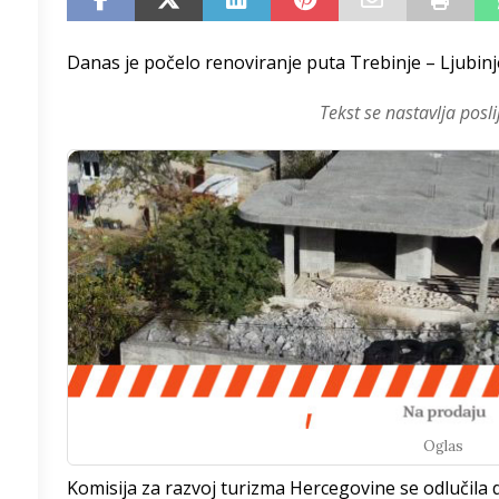
/h
Danas je počelo renoviranje puta Trebinje – Ljubinj
Tekst se nastavlja posli
7
°
3
°
3
°
2
°
6
°
5
°
Oglas
Komisija za razvoj turizma Hercegovine se odlučila
4
°