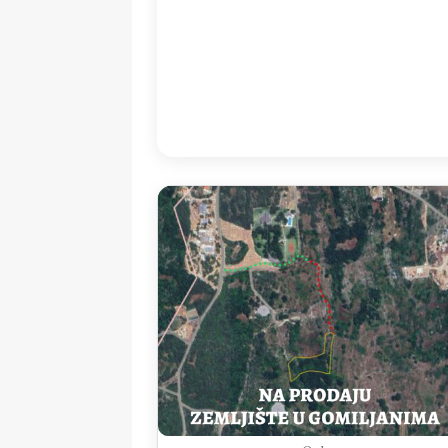
05:00
23
°
/
2
Detailed weather
Last updated: 07
Weather from OpenWeatherMap