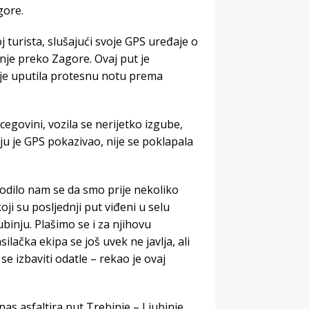
gore.
oj turista, slušajući svoje GPS uređaje o
inje preko Zagore. Ovaj put je
 je uputila protesnu notu prema
egovini, vozila se nerijetko izgube,
u je GPS pokazivao, nije se poklapala
dilo nam se da smo prije nekoliko
oji su posljednji put viđeni u selu
binju. Plašimo se i za njihovu
ilačka ekipa se još uvek ne javlja, ali
e izbaviti odatle – rekao je ovaj
nas asfaltira put Trebinje – Ljubinje