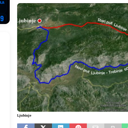
NSRS: Vukanović otkrio detalje – Stevandić krenuo na Đokića, Dodik
EGOVINA
o!
REPUBLIKA SRPSKA
 u sukobu, pogotovo nisu zbog Eleka
LIČNI STAV
ve im prepustimo, ostaće nam samo siledžije i tišina
BOSNA I
 računi
REPUBLIKA SRPSKA
Ljubinje