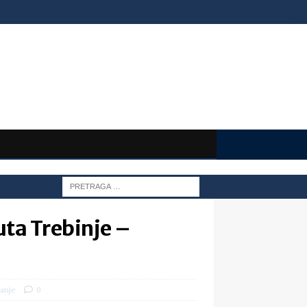
uta Trebinje –
anje
0