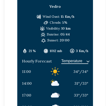
Vedro
Wind Gust:
15 Km/h
Clouds:
5%
Visibility:
10 km
Sunrise:
05:44
Sunset:
20:00
21 %
1012 mb
3 Km/h
Hourly Forecast
11:00
34
°
/
34
°
14:00
31
°
/
33
°
17:00
33
°
/
33
°