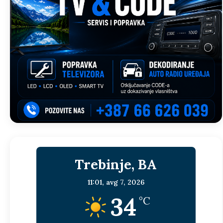
Trebinje, BA
11:01,
avg 7, 2026
34
°C