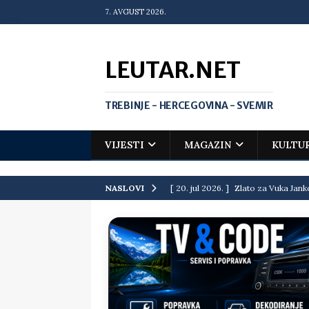
7. AVGUST 2026.
LEUTAR.NET
TREBINJE - HERCEGOVINA - SVEMIR
VIJESTI
MAGAZIN
KULTU
[ 20. jul 2026. ]
Zlato za Vuka Jank
NASLOVI
matematičkoj olimpijadi
VIJEST
[ 19. jul 2026. ]
Da li i obraz ima ci
[ 16. jul 2026. ]
Mile će da ti oprost
[ 16. jul 2026. ]
Krediti i dugovi El
[ 15. jul 2026. ]
Politički potres u 