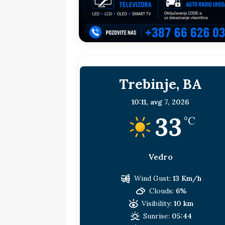
sljedeća meta!?
BOSNA I HERC
[ 14. jul 2026. ]
Budimiru je jako ža
[ 13. jul 2026. ]
Dodik i Vučić nisu
[ 11. jul 2026. ]
Ako se povučemo i s
Trebinje, BA
HERCEGOVINA
[ 9. jul 2026. ]
RTRS-u blokirani svi
10:11,
avg 7, 2026
33
[ 30. jul 2026. ]
Uhapšen bivši grad
°C
Vedro
Wind Gust:
13 Km/h
Clouds:
6%
Visibility:
10 km
Sunrise:
05:44