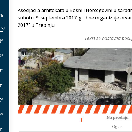
Asocijacija arhitekata u Bosni i Hercegovini u sarad
/h
subotu, 9. septembra 2017. godine organizuje otvar
2017” u Trebinju.
Tekst se nastavlja posli
4
°
3
°
3
°
0
°
5
°
5
°
Oglas
4
°