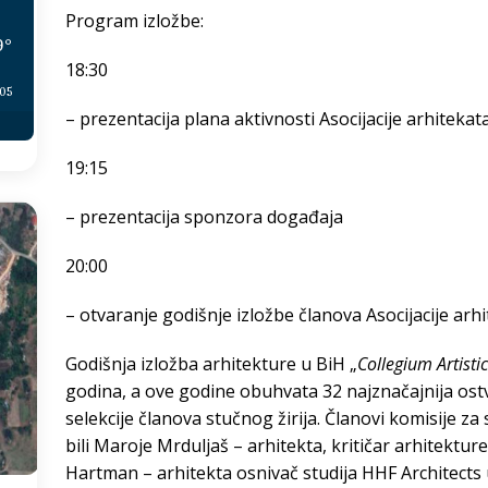
Program izložbe:
9
°
18:30
:05
– prezentacija plana aktivnosti Asocijacije arhitekat
19:15
– prezentacija sponzora događaja
20:00
– otvaranje godišnje izložbe članova Asocijacije arh
Godišnja izložba arhitekture u BiH „
Collegium Artist
godina, a ove godine obuhvata 32 najznačajnija ostv
selekcije članova stučnog žirija. Članovi komisije za 
bili Maroje Mrduljaš – arhitekta, kritičar arhitektur
Hartman – arhitekta osnivač studija HHF Architects