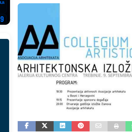
EGOVINA
o!
REPUBLIKA SRPSKA
 u sukobu, pogotovo nisu zbog Eleka
LIČNI STAV
ve im prepustimo, ostaće nam samo siledžije i tišina
BOSNA I
 računi
REPUBLIKA SRPSKA
onačelnik Splita, Željko Kerum
SVIJET