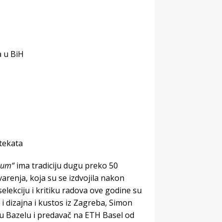
a u BiH
itekata
icum“
ima tradiciju dugu preko 50
arenja, koja su se izdvojila nakon
selekciju i kritiku radova ove godine su
e i dizajna i kustos iz Zagreba, Simon
 u Bazelu i predavač na ETH Basel od