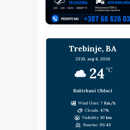
sljedeća meta!?
BOSNA I HERC
[ 14. jul 2026. ]
Budimiru je jako ža
[ 13. jul 2026. ]
Dodik i Vučić nisu
[ 11. jul 2026. ]
Ako se povučemo i s
Trebinje, BA
HERCEGOVINA
[ 9. jul 2026. ]
RTRS-u blokirani svi
23:13,
avg 6, 2026
24
[ 30. jul 2026. ]
Uhapšen bivši grad
°C
Raštrkani Oblaci
Wind Gust:
7 Km/h
Clouds:
47%
Visibility:
10 km
Sunrise:
05:43