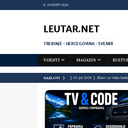
6. AVGUST 2026.
LEUTAR.NET
TREBINJE - HERCEGOVINA - SVEMIR
VIJESTI
MAGAZIN
KULTU
[ 20. jul 2026. ]
Zlato za Vuka Jank
NASLOVI
matematičkoj olimpijadi
VIJEST
[ 19. jul 2026. ]
Da li i obraz ima ci
[ 16. jul 2026. ]
Mile će da ti oprost
[ 16. jul 2026. ]
Krediti i dugovi El
[ 15. jul 2026. ]
Politički potres u 