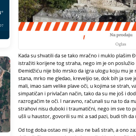
4
°
:07
Oglas
Kada su shvatili da se tako mračno i muklo plašim Đ
istražiti korijene tog straha, nego im je on poslužio z
Đemidžiću nije bilo mrsko da igra ulogu koju mu je na
stana, mrko me gledao, kreveljio se, dok bih ja sve
mali, imao sam velike plave oči, u kojima se strah, v
simpatičan i privlačan način, tako da su me još i d
razrogačim te oči. I naravno, računali su na to da ma
strahovi nisu duboki i traumatični, nego im sve to p
ušli u haustor, govorili su mi: a sad pazi, budi tih d
Od tog doba ostao mi je, ako ne baš strah, a ono zaz