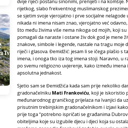
dvije riječi postanu sinonimi, prenijeti i na komšij
rijetkog, slabo frekventnog muslimanskog prezimena
se sjetim svoje vjerojatno i prve socijalne nelagode
nikada ni imena nisam znao, vjerojatno već odavno,
što među živima više nema nikoga od mojih, koji su
pomagali da naraste i ostane živ dok god je mene živ
znakove, simbole i legende, nastale na tragu moje dj
riječi i glasova. Đemidžić: jesam li se ičega plašio 
imena, i onoga tko iza tog imena stoji. Naravno, u r
po svemu religiozno uvjerenje, kako između imena 
apsolutna jednakost.
Sjetio sam se Đemidžića kada sam prije nekoliko da
gradonačelniku
Mati Frankoviću
, koji je iskorist
međunarodnog graničkog prijelaza na Ivanjici da uz r
prisutnim trebinjskim gradonačelnikom i izjavi kako 
prije toga “potrebno ispričati se građanima Dubrov
obiteljima koje su izgubile djecu i djeci koja su osta