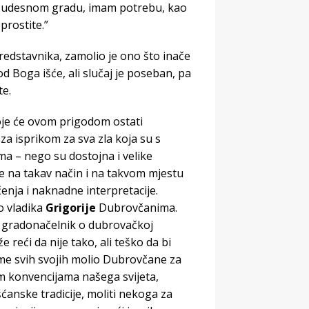
m čudesnom gradu, imam potrebu, kao
prostite.”
predstavnika, zamolio je ono što inače
od Boga išće, ali slučaj je poseban, pa
te.
koje će ovom prigodom ostati
a isprikom za sva zla koja su s
a – nego su dostojna i velike
e na takav način i na takvom mjestu
enja i naknadne interpretacije.
o vladika
Grigorije
Dubrovčanima.
 gradonačelnik o dubrovačkoj
reći da nije tako, ali teško da bi
 ime svih svojih molio Dubrovčane za
nim konvencijama našega svijeta,
ćanske tradicije, moliti nekoga za