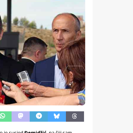
o je susjed
Đemidžić
, na čiji sam