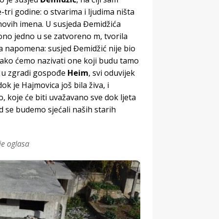
tri godine: o stvarima i ljudima ništa
ovih imena. U susjeda Đemidžića
z ono jedno u se zatvoreno m, tvorila
na napomena: susjed Đemidžić nije bio
 tako ćemo nazivati one koji budu tamo
, u zgradi gospođe
Heim
, svi oduvijek
ok je Hajmovica još bila živa, i
, koje će biti uvažavano sve dok ljeta
ad se budemo sjećali naših starih
je oglasa