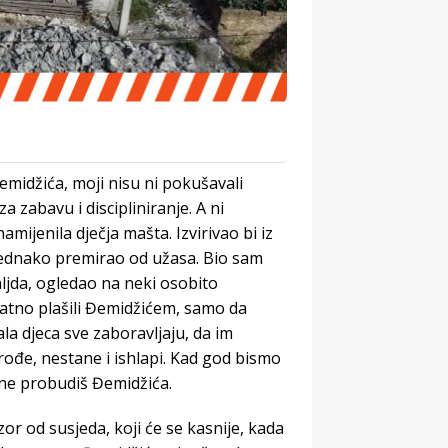
emidžića, moji nisu ni pokušavali
a zabavu i discipliniranje. A ni
mijenila dječja mašta. Izvirivao bi iz
 jednako premirao od užasa. Bio sam
aljda, ogledao na neki osobito
odatno plašili Đemidžićem, samo da
la djeca sve zaboravljaju, da im
rođe, nestane i ishlapi. Kad god bismo
a ne probudiš Đemidžića.
or od susjeda, koji će se kasnije, kada