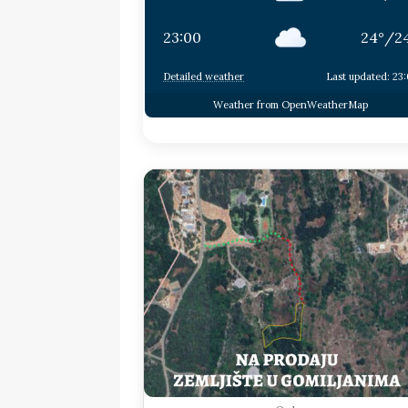
23:00
24
°
/
2
Detailed weather
Last updated: 23
Weather from OpenWeatherMap