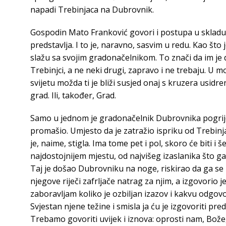
napadi Trebinjaca na Dubrovnik.
Gospodin Mato Franković govori i postupa u skladu 
predstavlja. I to je, naravno, sasvim u redu. Kao što 
slažu sa svojim gradonačelnikom. To znači da im je d
Trebinjci, a ne neki drugi, zapravo i ne trebaju. 
svijetu možda ti je bliži susjed onaj s kruzera usid
grad. Ili, također, Grad.
Samo u jednom je gradonačelnik Dubrovnika pogriješi
promašio. Umjesto da je zatražio ispriku od Trebinja
je, naime, stigla. Ima tome pet i pol, skoro će biti i
najdostojnijem mjestu, od najvišeg izaslanika što ga
Taj je došao Dubrovniku na noge, riskirao da ga se p
njegove riječi zafrljače natrag za njim, a izgovorio 
zaboravljam koliko je ozbiljan izazov i kakvu odgov
Svjestan njene težine i smisla ja ću je izgovoriti pred 
Trebamo govoriti uvijek i iznova: oprosti nam, Bože