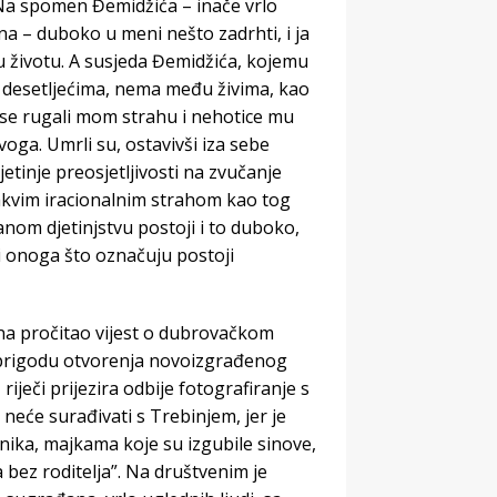
e. Na spomen Đemidžića – inače vrlo
 – duboko u meni nešto zadrhti, i ja
 u životu. A susjeda Đemidžića, kojemu
 desetljećima, nema među živima, kao
 se rugali mom strahu i nehotice mu
oga. Umrli su, ostavivši iza sebe
etinje preosjetljivosti na zvučanje
s takvim iracionalnim strahom kao tog
anom djetinjstvu postoji i to duboko,
i onoga što označuju postoji
na pročitao vijest o dubrovačkom
io prigodu otvorenja novoizgrađenog
iječi prijezira odbije fotografiranje s
neće surađivati s Trebinjem, jer je
nika, majkama koje su izgubile sinove,
la bez roditelja”. Na društvenim je