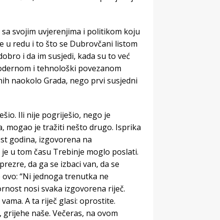
sa svojim uvjerenjima i politikom koju
je u redu i to što se Dubrovčani listom
obro i da im susjedi, kada su to već
U modernom i tehnološki povezanom
renih naokolo Grada, nego prvi susjedni
o. Ili nije pogriješio, nego je
, mogao je tražiti nešto drugo. Isprika
 šest godina, izgovorena na
 je u tom času Trebinje moglo poslati.
rezre, da ga se izbaci van, da se
je ovo: “Ni jednoga trenutka ne
ornost nosi svaka izgovorena riječ.
vama. A ta riječ glasi: oprostite.
, grijehe naše. Večeras, na ovom