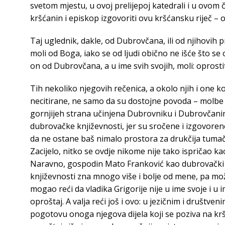
svetom mjestu, u ovoj prelijepoj katedrali i u ovo
kršćanin i episkop izgovoriti ovu kršćansku riječ – o
Taj uglednik, dakle, od Dubrovčana, ili od njihovih 
moli od Boga, iako se od ljudi obično ne išće što se 
on od Dubrovčana, a u ime svih svojih, moli: oprosti
Tih nekoliko njegovih rečenica, a okolo njih i one 
necitirane, ne samo da su dostojne povoda – molbe z
gornjijeh strana učinjena Dubrovniku i Dubrovčanim
dubrovačke književnosti, jer su sročene i izgovoren
da ne ostane baš nimalo prostora za drukčija tumač
Zacijelo, nitko se ovdje nikome nije tako ispričao ka
Naravno, gospodin Mato Franković kao dubrovački
književnosti zna mnogo više i bolje od mene, pa može 
mogao reći da vladika Grigorije nije u ime svoje i u
oproštaj. A valja reći još i ovo: u jezičnim i društve
pogotovu onoga njegova dijela koji se poziva na krš