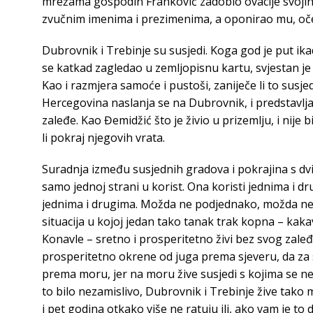
mrežama gospodin Franković zadobio ovacije svojih 
zvučnim imenima i prezimenima, a oponirao mu, oček
Dubrovnik i Trebinje su susjedi. Koga god je put ika
se katkad zagledao u zemljopisnu kartu, svjestan je 
Kao i razmjera samoće i pustoši, zaniječe li to susj
Hercegovina naslanja se na Dubrovnik, i predstavlj
zaleđe. Kao Đemidžić što je živio u prizemlju, i nije
li pokraj njegovih vrata.
Suradnja između susjednih gradova i pokrajina s dvi
samo jednoj strani u korist. Ona koristi jednima i dr
jednima i drugima. Možda ne podjednako, možda ne nit
situacija u kojoj jedan tako tanak trak kopna – kaka
Konavle – sretno i prosperitetno živi bez svog zaleđa,
prosperitetno okrene od juga prema sjeveru, da za 
prema moru, jer na moru žive susjedi s kojima se ne 
to bilo nezamislivo, Dubrovnik i Trebinje žive tako
i pet godina otkako više ne ratuju ili, ako vam je to 