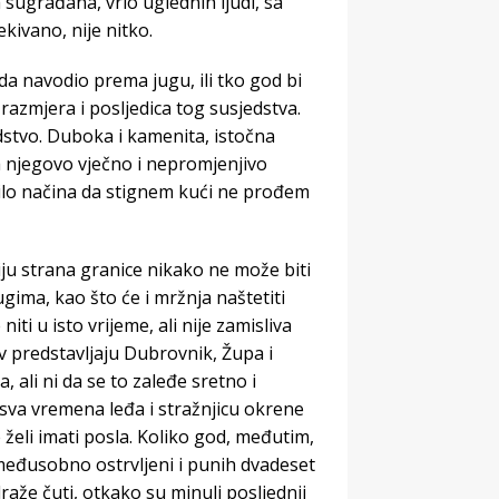
sugrađana, vrlo uglednih ljudi, sa
ivano, nije nitko.
da navodio prema jugu, ili tko god bi
razmjera i posljedica tog susjedstva.
edstvo. Duboka i kamenita, istočna
a njegovo vječno i nepromjenjivo
 bilo načina da stignem kući ne prođem
ju strana granice nikako ne može biti
ugima, kao što će i mržnja naštetiti
i u isto vrijeme, ali nije zamisliva
v predstavljaju Dubrovnik, Župa i
 ali ni da se to zaleđe sretno i
sva vremena leđa i stražnjicu okrene
želi imati posla. Koliko god, međutim,
 međusobno ostrvljeni i punih dvadeset
draže čuti, otkako su minuli posljednji