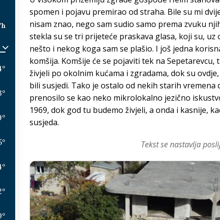
spomen i pojavu premirao od straha. Bile su mi dvije-
nisam znao, nego sam sudio samo prema zvuku njih
/h
stekla su se tri prijeteće praskava glasa, koji su, u
nešto i nekog koga sam se plašio. I još jedna koris
komšija. Komšije će se pojaviti tek na Sepetarevcu,
4
°
živjeli po okolnim kućama i zgradama, dok su ovdje
bili susjedi. Tako je ostalo od nekih starih vremena d
3
°
prenosilo se kao neko mikrolokalno jezično iskustvo
1969, dok god tu budemo živjeli, a onda i kasnije, k
9
°
susjeda.
5
°
Tekst se nastavlja posli
4
°
2
°
0
°