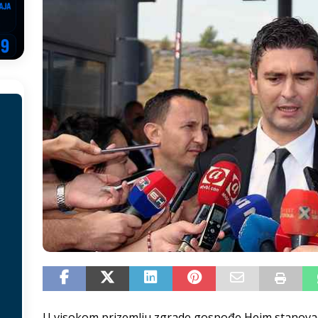
EGOVINA
o!
REPUBLIKA SRPSKA
 u sukobu, pogotovo nisu zbog Eleka
LIČNI STAV
ve im prepustimo, ostaće nam samo siledžije i tišina
BOSNA I
 računi
REPUBLIKA SRPSKA
onačelnik Splita, Željko Kerum
SVIJET
U visokom prizemlju zgrade gospođe Heim stanova